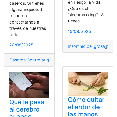
en riesgo la vida:
caseros. Si tienes
¿Qué es el
alguna inquietud
‘sleepmaxxing’?. Si
recuerda
tienes
contactarnos a
través de nuestras
15/08/2025
redes
28/08/2025
insomnio
,
peligrosa
,
práct
Caseros
,
Controlar
,
guía
,
moscas
,
plaga
,
práctica
,
Remedi
Cómo quitar
Qué le pasa
el ardor de
al cerebro
las manos
cuando