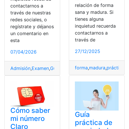
relación de forma
contactarnos a
sana y madura. Si
través de nuestras
tienes alguna
redes sociales, o
inquietud recuerda
regístrate y déjanos
contactarnos a
un comentario en
través de
esta
27/12/2025
07/04/2026
forma
,
madura
,
práctica
,
R
Admisión
,
Examen
,
Guayaquil
,
guía
,
práctica
,
UG
,
Univers
Cómo saber
Guía
mi número
práctica de
Claro