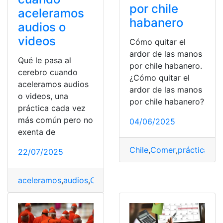
por chile
aceleramos
habanero
audios o
videos
Cómo quitar el
ardor de las manos
Qué le pasa al
por chile habanero.
cerebro cuando
¿Cómo quitar el
aceleramos audios
ardor de las manos
o videos, una
por chile habanero?
práctica cada vez
más común pero no
04/06/2025
exenta de
Chile
,
Comer
,
práctica
,
Pre
22/07/2025
aceleramos
,
audios
,
Cerebro
,
práctica
,
riesgos
,
Vídeos