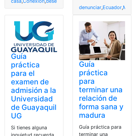
casa
,
Conexión
,
desesperándote
,
Digi
,
práctica
,
WiFi
denunciar
,
Ecuador
,
Mala
,
Guía
Guía
práctica
práctica
para el
para
examen de
terminar una
admisión a la
relación de
Universidad
forma sana y
de Guayaquil
madura
UG
Guía práctica para
Si tienes alguna
terminar una
inquietud recuerda