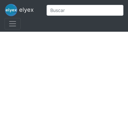
elyex