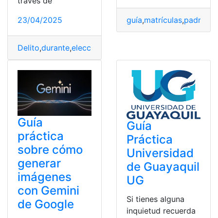
través de
guía
,
matrículas
,
padres
,
p
23/04/2025
Delito
,
durante
,
elección
,
Entretenimiento
,
Papá
,
práctica
,
Guía
Guía
práctica
Práctica
sobre cómo
Universidad
generar
de Guayaquil
imágenes
UG
con Gemini
Si tienes alguna
de Google
inquietud recuerda