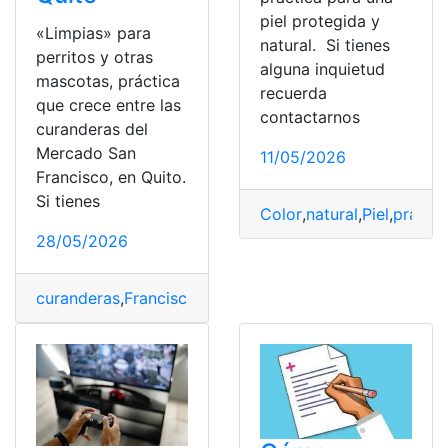
piel protegida y
«Limpias» para
natural. Si tienes
perritos y otras
alguna inquietud
mascotas, práctica
recuerda
que crece entre las
contactarnos
curanderas del
Mercado San
11/05/2026
Francisco, en Quito.
Si tienes
Color
,
natural
,
Piel
,
práctic
28/05/2026
curanderas
,
Francisco
,
limpias
,
Mascotas
,
Mercado
,
Perri