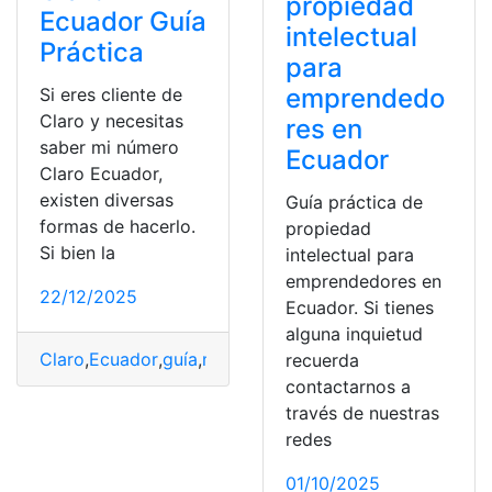
propiedad
Ecuador Guía
intelectual
Práctica
para
emprendedo
Si eres cliente de
Claro y necesitas
res en
saber mi número
Ecuador
Claro Ecuador,
existen diversas
Guía práctica de
formas de hacerlo.
propiedad
Si bien la
intelectual para
emprendedores en
22/12/2025
Ecuador. Si tienes
alguna inquietud
Claro
,
Ecuador
,
guía
,
mi
,
número
,
práctica
,
saber
recuerda
contactarnos a
través de nuestras
redes
01/10/2025