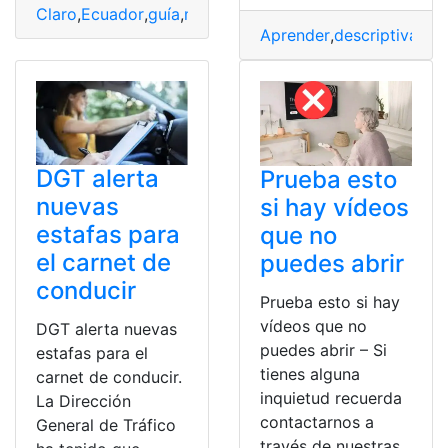
Claro
,
Ecuador
,
guía
,
mi
,
número
,
práctica
,
saber
Aprender
,
descriptiva
,
geo
DGT alerta
Prueba esto
nuevas
si hay vídeos
estafas para
que no
el carnet de
puedes abrir
conducir
Prueba esto si hay
vídeos que no
DGT alerta nuevas
puedes abrir – Si
estafas para el
tienes alguna
carnet de conducir.
inquietud recuerda
La Dirección
contactarnos a
General de Tráfico
través de nuestras