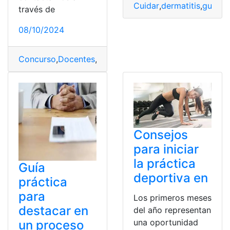
Cuidar
,
dermatitis
,
guía
,
Pi
través de
08/10/2024
Concurso
,
Docentes
,
Educación
,
Evaluación
,
Ingreso
,
Mér
Consejos
para iniciar
la práctica
Guía
deportiva en
práctica
para
Los primeros meses
destacar en
del año representan
una oportunidad
un proceso