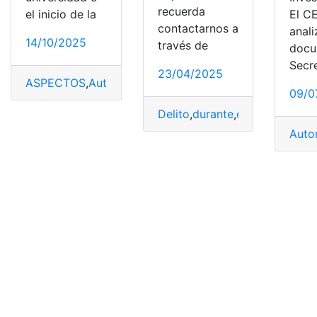
recuerda
el inicio de la
El C
contactarnos a
anali
14/10/2025
través de
docu
Secr
23/04/2025
ASPECTOS
,
Automóvil
,
elección
,
primer
,
Vehículo
09/0
Delito
,
durante
,
elección
,
Entre
Auto