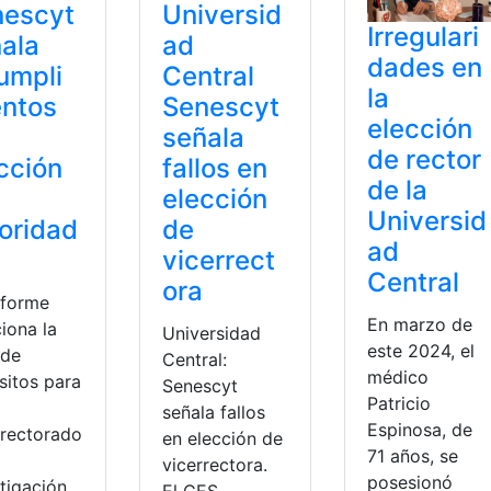
nescyt
Universid
Irregulari
ala
ad
dades en
umpli
Central
la
entos
Senescyt
elección
señala
de rector
cción
fallos en
de la
elección
Universid
oridad
de
ad
vicerrect
Central
ora
nforme
En marzo de
iona la
Universidad
este 2024, el
 de
Central:
médico
sitos para
Senescyt
Patricio
señala fallos
Espinosa, de
rrectorado
en elección de
71 años, se
vicerrectora.
posesionó
tigación.