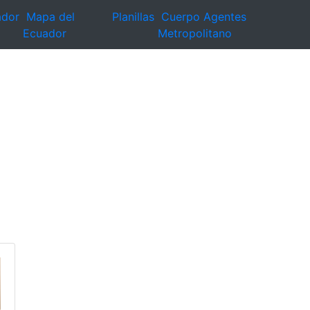
ador
Mapa del
Planillas
Cuerpo Agentes
Ecuador
Metropolitano