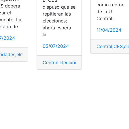
El CES
como rector
ES deberá
dispuso que se
de la U.
zar el
repitieran las
Central.
mento. La
elecciones;
etaría de
ahora espera
11/04/2024
la
7/2024
05/07/2024
Central
,
CES
,
el
tenimiento
,
Papá
,
práctica
,
prohibida
,
simonía
ridades
,
elección
,
incumplimientos
,
señala
,
SENESCYT
Central
,
elección
,
fallos
,
señala
,
SENESCY