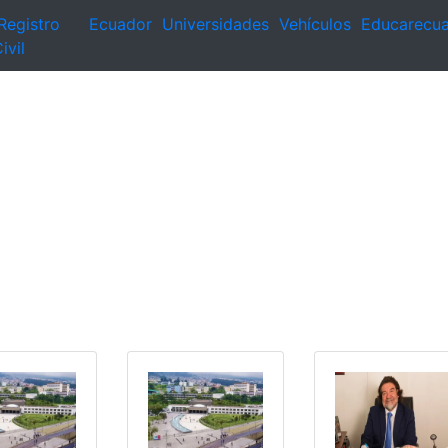
Registro
Ecuador
Universidades
Vehículos
Educarecu
ivil