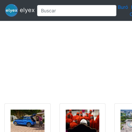
Buró
elyex
C