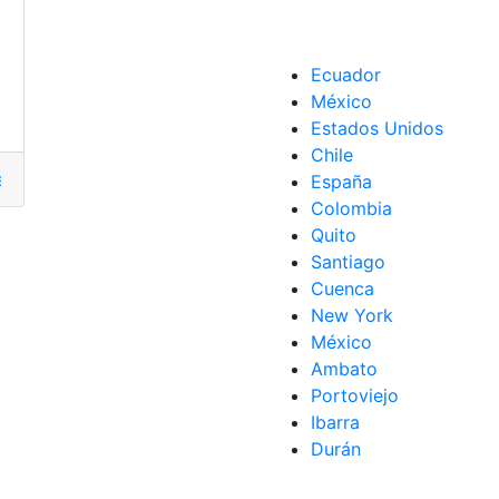
Ecuador
México
Estados Unidos
Chile
ección
,
investigan
,
Irregularidades
,
rector
,
SENESCYT
,
Univers
España
Colombia
Quito
T
,
Universidad
,
vicerrectora
Santiago
Cuenca
New York
México
Ambato
Portoviejo
Ibarra
Durán