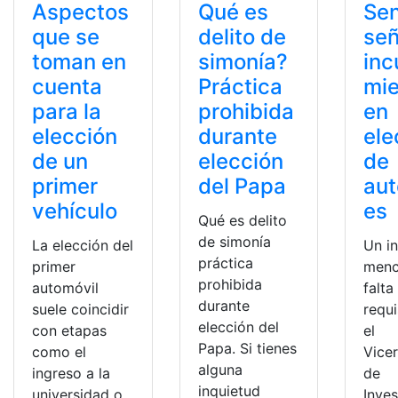
Aspectos
Qué es
Se
que se
delito de
señ
toman en
simonía?
inc
cuenta
Práctica
mi
para la
prohibida
en
elección
durante
ele
de un
elección
de
primer
del Papa
aut
vehículo
es
Qué es delito
de simonía
La elección del
Un i
práctica
primer
menc
prohibida
automóvil
falta
durante
suele coincidir
requi
elección del
con etapas
el
Papa. Si tienes
como el
Vice
alguna
ingreso a la
de
inquietud
universidad o
Inves