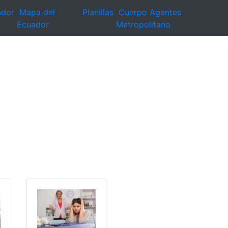
ador
Mapa del
Planillas
Cuerpo Agentes
Ecuador
Metropolitano