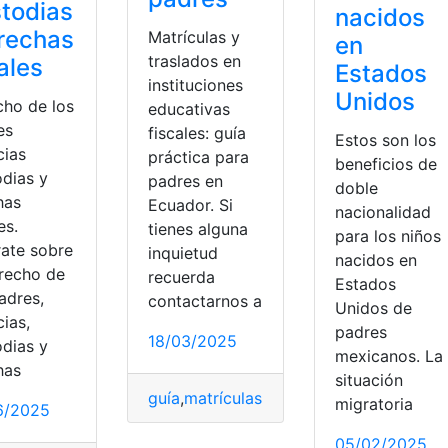
todias
nacidos
rechas
Matrículas y
en
traslados en
ales
Estados
instituciones
Unidos
cho de los
educativas
es
fiscales: guía
Estos son los
cias
práctica para
beneficios de
odias y
padres en
doble
has
Ecuador. Si
nacionalidad
es.
tienes alguna
para los niños
rate sobre
inquietud
nacidos en
erecho de
recuerda
Estados
adres,
contactarnos a
Unidos de
cias,
padres
18/03/2025
odias y
mexicanos. La
os
,
Hacienda
,
padres
,
solicitarlo
has
situación
guía
,
matrículas
,
padres
,
práctica
,
Traslad
migratoria
opular
6/2025
05/02/2025