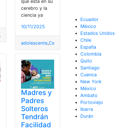
que está en su
cerebro y la
ciencia ya
Ecuador
atis
,
hijos
,
IRPF
,
padres
México
10/11/2025
Estados Unidos
,
España
,
Gratis
,
Hacienda
,
padres
,
Realidad
,
Vivienda
,
Vivir
Chile
adolescente
,
Cerebro
,
Ciencia
,
odiar
,
padres
,
patrón
España
Colombia
Quito
Santiago
Cuenca
New York
México
Madres y
Ambato
Padres
Portoviejo
Solteros
Ibarra
Tendrán
Durán
Facilidad