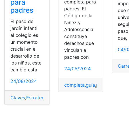
para
completa para
impo
padres. El
padres
qué 
Código de la
unive
El paso del
Niñez y
segui
jardín infantil
Adolescencia
paso
al colegio es
constituye
que,
un momento
derechos que
crucial en el
04/0
vinculan a
desarrollo de
padres con
los niños, este
Carr
24/05/2024
cambio está
24/08/2024
completa
,
guía
,
padres
,
Patria
,
P
Claves
,
Estrategias
,
Inicial
,
Nivel
,
padres
,
Primaria
,
retos