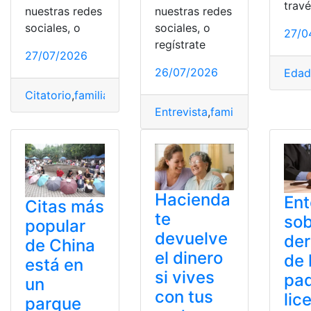
trav
nuestras redes
nuestras redes
sociales, o
sociales, o
27/0
regístrate
27/07/2026
26/07/2026
Eda
Citatorio
,
familia
,
formatos
,
Gratis
,
padres
,
PDF
Entrevista
,
familia
,
Gratis
,
Inicia
Hacienda
Ent
Citas más
te
sob
popular
devuelve
de
de China
el dinero
de 
está en
si vives
pa
un
con tus
lic
parque