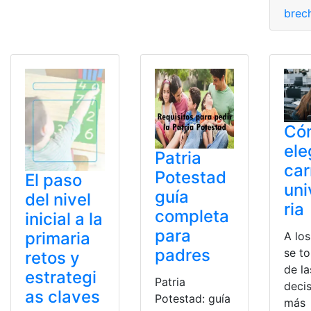
brec
Có
ele
Patria
car
Potestad
El paso
uni
guía
del nivel
ria
completa
inicial a la
para
primaria
A los
padres
se t
retos y
de la
estrategi
Patria
deci
as claves
Potestad: guía
más