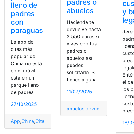
padres o
cus
lleno de
abuelos
y b
padres
leg
con
Hacienda te
paraguas
devuelve hasta
dere
2 550 euros si
padr
La app de
vives con tus
licen
citas más
padres o
cust
popular de
abuelos así
brec
China no está
puedes
legal
en el móvil
solicitarlo. Si
Enté
está en un
tienes alguna
el d
parque lleno
los p
11/07/2025
de padres
licen
cust
27/10/2025
abuelos
,
devuelve
,
España
,
Eur
brec
App
,
China
,
Citas
,
lleno
,
Móvil
,
padres
,
paraguas
,
Parque
,
P
18/0