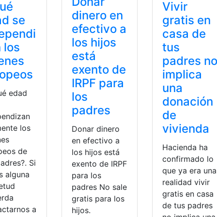
Donar
qué
Vivir
dinero en
ad se
gratis en
efectivo a
ependi
casa de
los hijos
 los
tus
está
enes
padres n
exento de
ropeos
implica
IRPF para
una
ué edad
los
donación
padres
de
pendizan
vivienda
mente los
Donar dinero
nes
en efectivo a
Hacienda ha
peos de
los hijos está
confirmado lo
adres?. Si
exento de IRPF
que ya era una
s alguna
para los
realidad vivir
ietud
padres No sale
gratis en casa
erda
gratis para los
de tus padres
actarnos a
hijos.