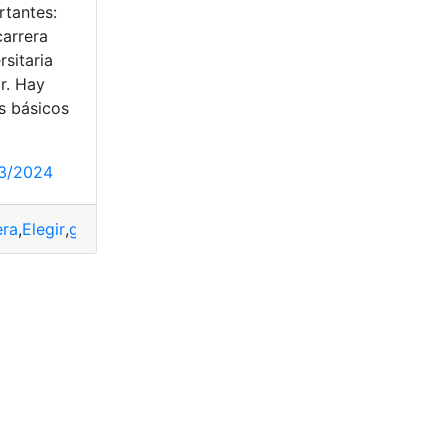
rtantes:
carrera
rsitaria
r. Hay
s básicos
3/2024
era
,
Elegir
,
guía
,
hijos
,
padres
,
Universitaria
otestad