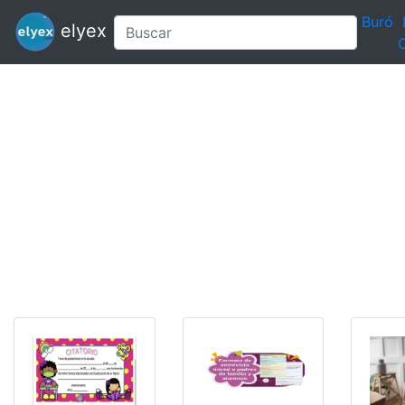
Buró
elyex
C