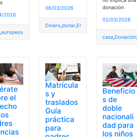
no implica una
és
donación
06/03/2026
4/2026
02/03/2026
Dinero
,
donar
,
Efectivo
,
España
,
exento
,
Gr
d
,
europeos
,
independizan
,
Jóvenes
,
padres
casa
,
Donación
l
,
padres
,
PDF
Matrícula
érate
Beneficio
s y
re el
s de
traslados
recho
doble
Guía
los
nacionali
práctica
dres
dad para
para
encias
los niños
padres