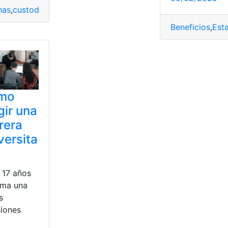
has
,
custodias
,
derecho
,
Legales
,
Licencias
,
padres
Beneficios
,
Est
mo
gir una
rera
versita
 17 años
oma una
s
siones