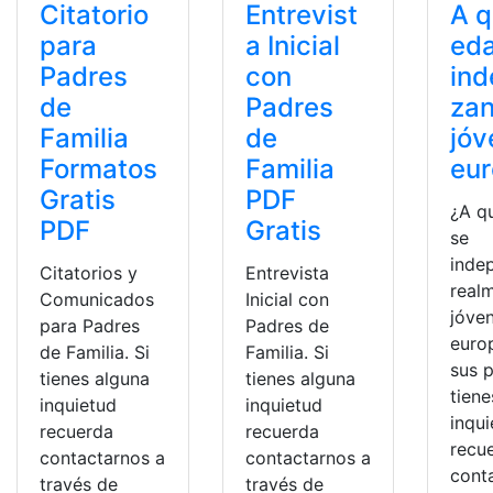
Citatorio
Entrevist
A 
para
a Inicial
ed
Padres
con
ind
de
Padres
zan
Familia
de
jóv
Formatos
Familia
eu
Gratis
PDF
¿A q
PDF
Gratis
se
inde
Citatorios y
Entrevista
real
Comunicados
Inicial con
jóve
para Padres
Padres de
euro
de Familia. Si
Familia. Si
sus p
tienes alguna
tienes alguna
tiene
inquietud
inquietud
inqu
recuerda
recuerda
recu
contactarnos a
contactarnos a
cont
través de
través de