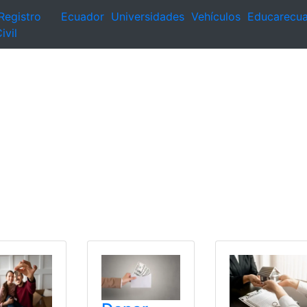
Registro
Ecuador
Universidades
Vehículos
Educarecu
ivil