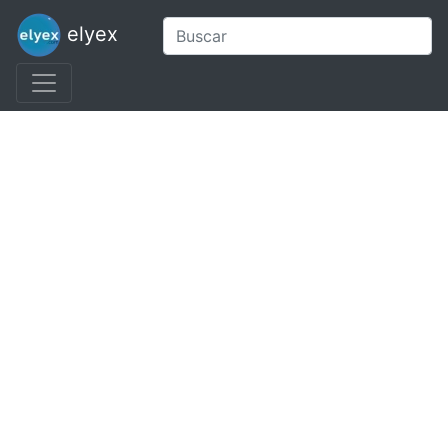
elyex