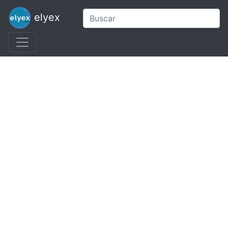
elyex