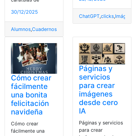
30/12/2025
ChatGPT
,
clicks
,
Imágene
Alumnos
,
Cuadernos
,
Educación
,
Ideas
,
Imágenes
Páginas y
servicios
Cómo crear
para crear
fácilmente
imágenes
una bonita
desde cero
felicitación
IA
navideña
Páginas y servicios
Cómo crear
para crear
fácilmente una