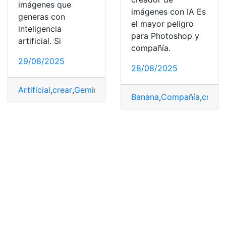
imágenes que
imágenes con IA Es
generas con
el mayor peligro
inteligencia
para Photoshop y
artificial. Si
compañía.
29/08/2025
28/08/2025
Artificial
,
crear
,
Gemini
,
generas
,
Imágenes
,
Inteligencia
,
m
Banana
,
Compañía
,
cread