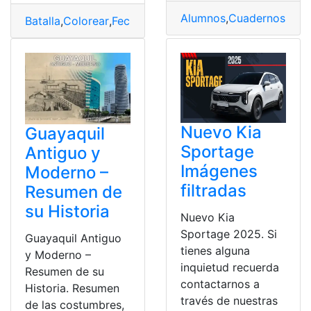
Alumnos
,
Cuadernos
,
Edu
Batalla
,
Colorear
,
Fechas cívicas
,
Imágenes
,
Pichincha
Nuevo Kia
Guayaquil
Sportage
Antiguo y
Imágenes
Moderno –
filtradas
Resumen de
su Historia
Nuevo Kia
Sportage 2025. Si
Guayaquil Antiguo
tienes alguna
y Moderno –
inquietud recuerda
Resumen de su
contactarnos a
Historia. Resumen
través de nuestras
de las costumbres,