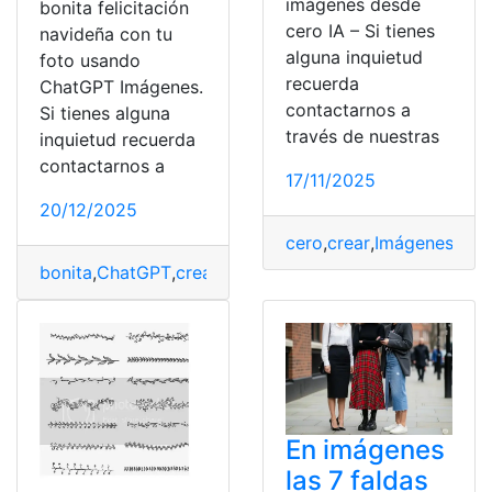
imágenes desde
bonita felicitación
cero IA – Si tienes
navideña con tu
alguna inquietud
foto usando
recuerda
ChatGPT Imágenes.
contactarnos a
Si tienes alguna
través de nuestras
inquietud recuerda
contactarnos a
17/11/2025
20/12/2025
cero
,
crear
,
Imágenes
,
Pág
bonita
,
ChatGPT
,
crear
,
fácilmente
,
felicitación
,
foto
,
Imág
En imágenes
las 7 faldas