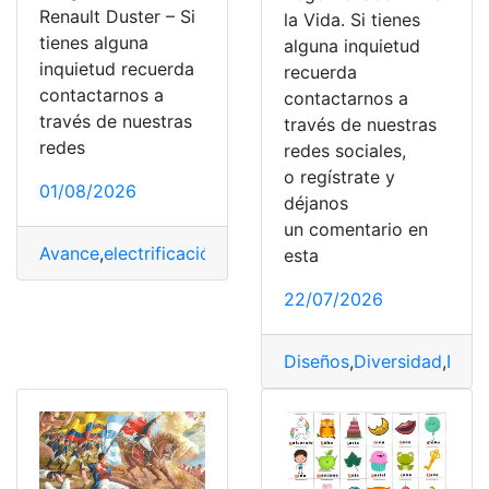
Renault Duster – Si
la Vida. Si tienes
tienes alguna
alguna inquietud
inquietud recuerda
recuerda
contactarnos a
contactarnos a
través de nuestras
través de nuestras
redes
redes sociales,
o regístrate y
01/08/2026
déjanos
un comentario en
Avance
,
electrificación
,
Filtraciones
,
Imágenes
,
Renault D
esta
22/07/2026
Diseños
,
Diversidad
,
Diver