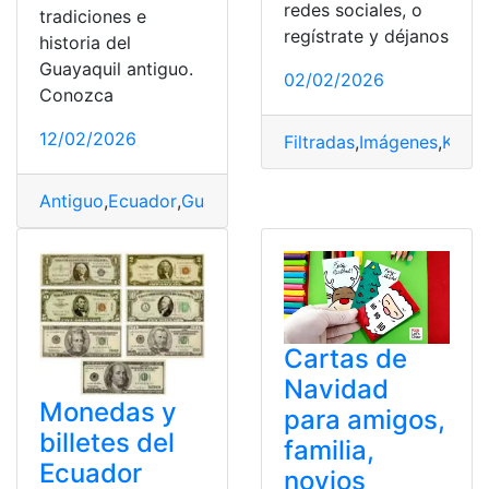
redes sociales, o
tradiciones e
regístrate y déjanos
historia del
Guayaquil antiguo.
02/02/2026
Conozca
12/02/2026
Filtradas
,
Imágenes
,
KIA
,
N
Antiguo
,
Ecuador
,
Guayaquil
,
Imágenes
,
Moderno
,
Resume
Cartas de
Navidad
Monedas y
para amigos,
billetes del
familia,
Ecuador
novios