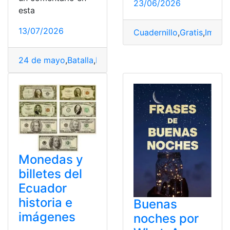
23/06/2026
esta
13/07/2026
Cuadernillo
,
Gratis
,
Imáge
24 de mayo
,
Batalla
,
batalla de Pichincha
,
Colorear
,
Ecua
Monedas y
billetes del
Ecuador
historia e
Buenas
imágenes
noches por