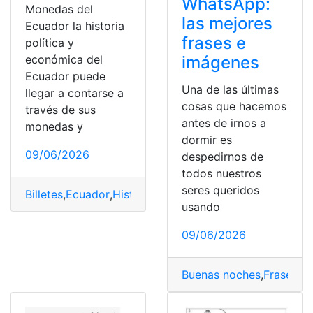
WhatsApp:
Monedas del
las mejores
Ecuador la historia
frases e
política y
económica del
imágenes
Ecuador puede
Una de las últimas
llegar a contarse a
cosas que hacemos
través de sus
antes de irnos a
monedas y
dormir es
09/06/2026
despedirnos de
todos nuestros
seres queridos
Billetes
,
Ecuador
,
Historia
,
Imágenes
,
Monedas
usando
09/06/2026
Buenas noches
,
Frases
,
Im