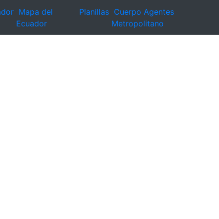
ador
Mapa del
Planillas
Cuerpo Agentes
Ecuador
Metropolitano