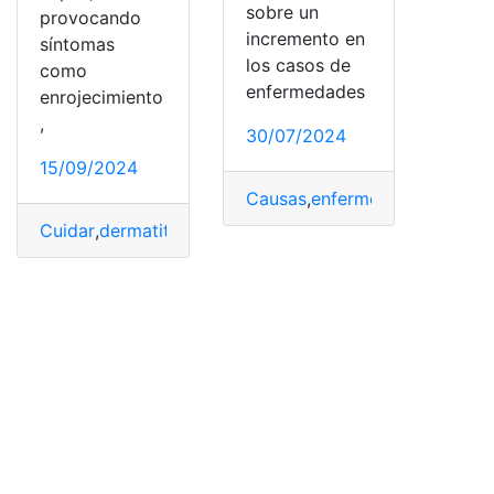
sobre un
provocando
incremento en
síntomas
los casos de
como
enfermedades
enrojecimiento
,
30/07/2024
15/09/2024
Causas
,
enfermedad
,
prevenirl
Cuidar
,
dermatitis
,
guía
,
Piel
,
práctica
,
prevenirla