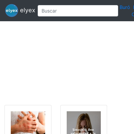
Buró
elyex
C