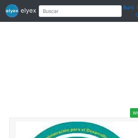
Buró
elyex
C
Wh