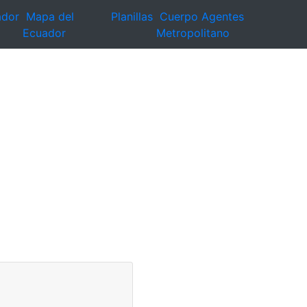
ador
Mapa del
Planillas
Cuerpo Agentes
Ecuador
Metropolitano