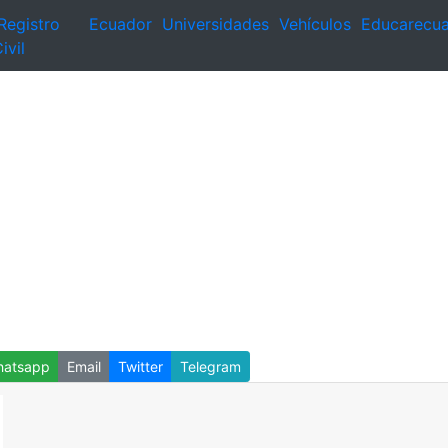
Registro
Ecuador
Universidades
Vehículos
Educarecu
ivil
atsapp
Email
Twitter
Telegram