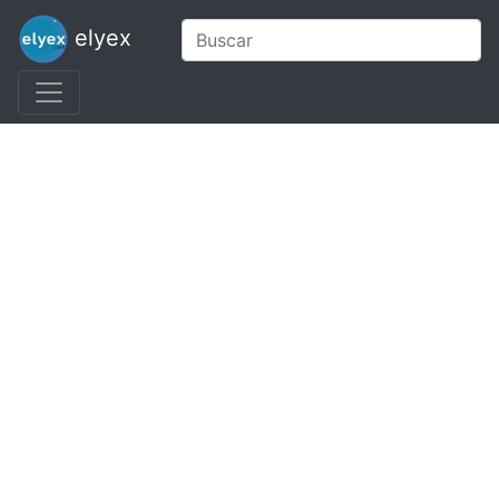
elyex