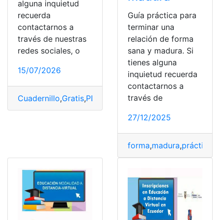
alguna inquietud
recuerda
Guía práctica para
contactarnos a
terminar una
través de nuestras
relación de forma
redes sociales, o
sana y madura. Si
tienes alguna
15/07/2026
inquietud recuerda
contactarnos a
través de
Cuadernillo
,
Gratis
,
PDF
,
Tareas
,
TDAH
,
Terminar
27/12/2025
forma
,
madura
,
práctica
,
R