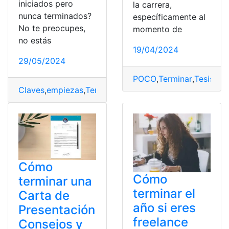
iniciados pero
la carrera,
nunca terminados?
específicamente al
No te preocupes,
momento de
no estás
19/04/2024
29/05/2024
POCO
,
Terminar
,
Tesis
,
Ti
Claves
,
empiezas
,
Terminar
,
todo
Cómo
Cómo
terminar una
terminar el
Carta de
año si eres
Presentación
freelance
Consejos y