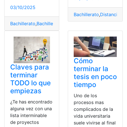
03/10/2025
Bachillerato
,
Distancia
,
Ec
Bachillerato
,
Bachillerato a distancia
,
colegio
,
Ecuador
,
G
Cómo
Claves para
terminar la
terminar
tesis en poco
TODO lo que
tiempo
empiezas
Uno de los
¿Te has encontrado
procesos mas
alguna vez con una
complicados de la
lista interminable
vida universitaria
de proyectos
suele vivirse al final