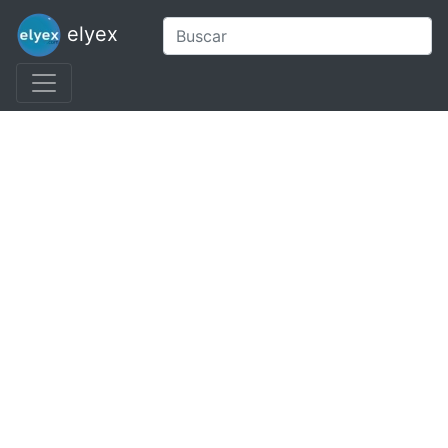
elyex