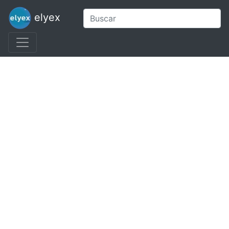
elyex