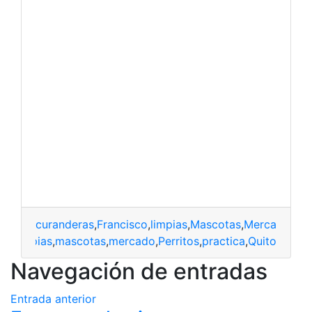
curanderas
,
Francisco
,
limpias
,
Mascotas
,
Mercado
,
Per
as
,
Limpias
,
mascotas
,
mercado
,
Perritos
,
practica
,
Quito
Navegación de entradas
Entrada anterior