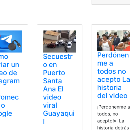
Imagen
,
imprescindibles
,
Inteligencia
,
video
Perdónen
mo
Secuestr
me a
iar un
o en
todos no
eo de
Puerto
acepto L
legram
Santa
historia
Ana El
del video
romec
video
 o
viral
¡Perdónenme a
ogle
Guayaqui
todos, no
l
acepto!»: La
historia detrás