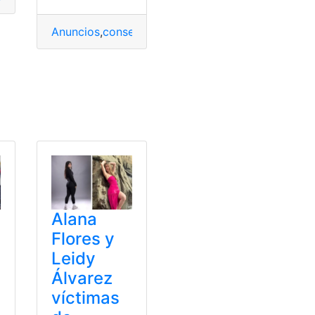
Anuncios
,
conseguido
,
pagar
,
Prime
,
Prime Video
,
tr
Alana
Flores y
Leidy
Álvarez
víctimas