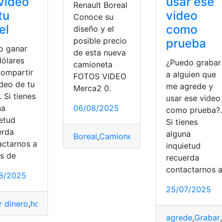
vídeo
usar ese
Renault Boreal
tu
video
Conoce su
el
como
diseño y el
posible precio
prueba
 ganar
de esta nueva
dólares
¿Puedo grabar
camioneta
compartir
a alguien que
FOTOS VIDEO
ídeo de tu
me agrede y
Merca2 0.
. Si tienes
usar ese video
na
06/08/2025
como prueba?.
ietud
Si tienes
erda
alguna
Boreal
,
Camioneta
,
Diseño
,
Fotos
,
Precio
,
R
actarnos a
inquietud
ideos
,
YouTube
,
youtuber
és de
recuerda
contactarnos 
8/2025
25/07/2025
r dinero
,
hoteles
,
Requisitos
,
video
agrede
,
Grabar
,