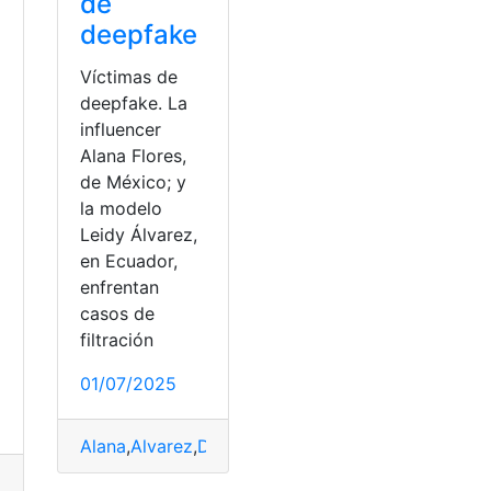
de
deepfake
Víctimas de
deepfake. La
influencer
Alana Flores,
de México; y
la modelo
Leidy Álvarez,
en Ecuador,
enfrentan
enault
,
video
casos de
filtración
a
01/07/2025
Alana
,
Alvarez
,
Deepfake
,
filtrado
,
Flores
,
foto
,
íntim
Prueba
,
video