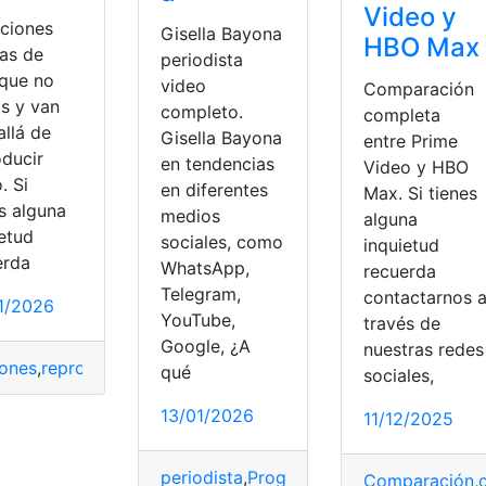
Video y
nciones
Gisella Bayona
HBO Max
tas de
periodista
que no
video
Comparación
as y van
completo.
completa
allá de
Gisella Bayona
entre Prime
oducir
en tendencias
Video y HBO
. Si
en diferentes
Max. Si tienes
s alguna
medios
alguna
ietud
sociales, como
inquietud
erda
WhatsApp,
recuerda
Telegram,
contactarnos 
1/2026
YouTube,
través de
Google, ¿A
nuestras redes
iones
,
reproducir
,
video
,
vlc
qué
sociales,
me
,
streaming
,
video
13/01/2026
11/12/2025
periodista
,
Programa
,
red social
,
Tendenc
Comparación
,