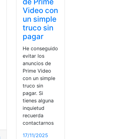
de Prime
Video con
un simple
truco sin
pagar
He conseguido
evitar los
anuncios de
Prime Video
con un simple
a
truco sin
pagar. Si
tienes alguna
inquietud
recuerda
contactarnos
17/11/2025
ia
,
video
completa
,
HBO
,
Max
,
Prime
,
video