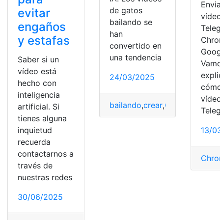
Envi
de gatos
evitar
víde
bailando se
engaños
Tele
han
y estafas
Chro
convertido en
Goog
una tendencia
Saber si un
Vamo
vídeo está
expli
24/03/2025
hecho con
cómo
inteligencia
víde
bailando
,
crear
,
Gato
,
IA
,
video
artificial. Si
Tele
tienes alguna
inquietud
13/0
recuerda
contactarnos a
Chro
través de
nuestras redes
30/06/2025