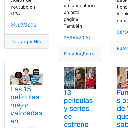
bater
un comentario
Youtube en
tiene
en esta
MP4
inqu
página.
recu
22/07/2026
También
08/0
28/06/2026
Descargar
,
Herramienta
,
opciones
,
Programa
,
video
Bater
Ecuador
,
Entretenimiento
,
vide
Las 15
13
Fun
películas
películas
s o
mejor
y series
de
valoradas
de
que
en
estreno
sab