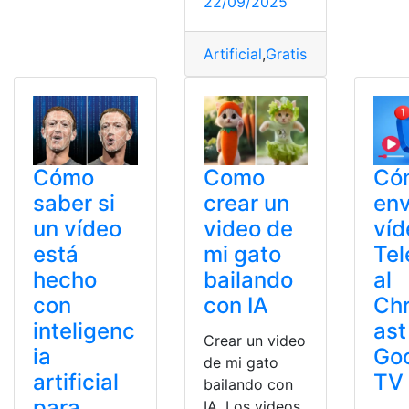
22/09/2025
Artificial
,
Gratis
,
Herramientas
,
Cómo
Como
Có
saber si
crear un
env
un vídeo
video de
víd
está
mi gato
Te
hecho
bailando
al
con
con IA
Ch
inteligenc
ast
Crear un video
ia
Go
de mi gato
artificial
TV
bailando con
para
IA. Los videos