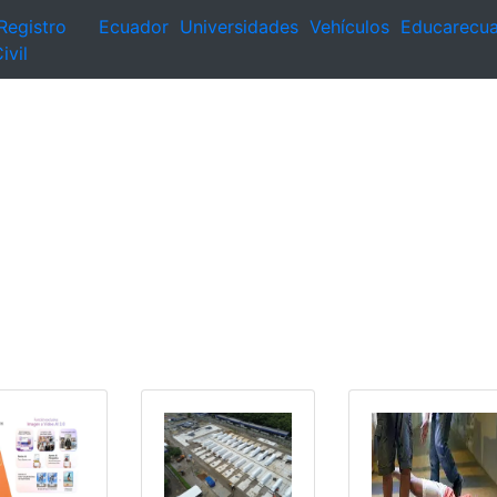
Registro
Ecuador
Universidades
Vehículos
Educarecu
ivil