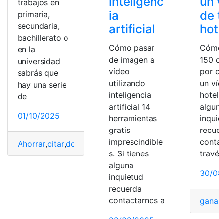
inteligenc
un 
trabajos en
ia
de 
primaria,
secundaria,
artificial
hot
bachillerato o
Cómo pasar
Cómo
en la
de imagen a
150 
universidad
vídeo
por 
sabrás que
utilizando
un v
hay una serie
inteligencia
hotel
de
artificial 14
algu
01/10/2025
herramientas
inqu
gratis
recu
imprescindible
cont
Ahorrar
,
citar
,
documento
,
Solicitar Cita
,
Tiempo
,
video
,
V
s. Si tienes
trav
alguna
30/0
inquietud
recuerda
contactarnos a
gana