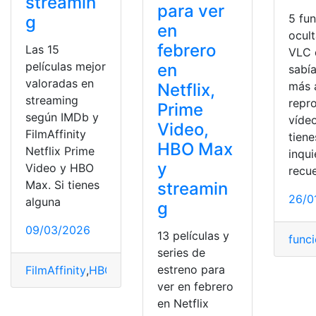
streamin
para ver
5 fu
g
en
ocul
febrero
Las 15
VLC 
películas mejor
en
sabí
valoradas en
más 
Netflix,
streaming
repr
Prime
según IMDb y
vídeo
Video,
FilmAffinity
tiene
HBO Max
Netflix Prime
inqu
y
Video y HBO
recu
Max. Si tienes
streamin
26/0
alguna
g
09/03/2026
13 películas y
func
series de
estreno para
FilmAffinity
,
HBO
,
IMDb
,
Max
,
mejor
,
Netflix
,
Películas
,
Pri
ver en febrero
en Netflix