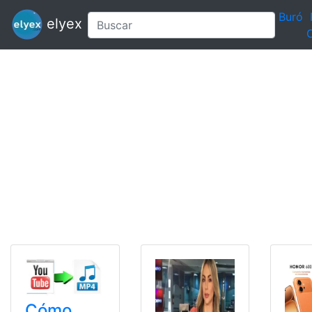
Buró
elyex
C
Cómo