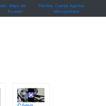
ador
Mapa del
Planillas
Cuerpo Agentes
Ecuador
Metropolitano
Cómo