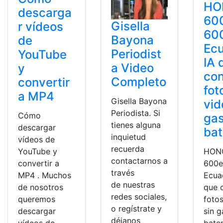
HO
descarga
60
Gisella
r vídeos
60
Bayona
de
Ec
Periodist
YouTube
IA 
a Video
y
con
Completo
convertir
fot
a MP4
Gisella Bayona
vid
Periodista. Si
Cómo
gas
tienes alguna
descargar
bat
inquietud
vídeos de
recuerda
YouTube y
HON
contactarnos a
convertir a
600e
través
MP4 . Muchos
Ecua
de nuestras
de nosotros
que 
redes sociales,
queremos
foto
o regístrate y
descargar
sin g
déjanos
vídeos de