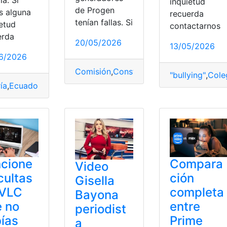
ía. Si
inquietud
de Progen
s alguna
recuerda
tenían fallas. Si
ietud
contactarnos
erda
20/05/2026
13/05/2026
6/2026
Comisión
,
Constancia
,
Fallas
,
generadore
"bullying"
,
Cole
ía
,
Ecuador
,
FM
,
Fotos
,
IA
,
video
o
cione
Compara
Video
cultas
ción
Gisella
 VLC
completa
Bayona
 no
entre
periodist
ías
Prime
a