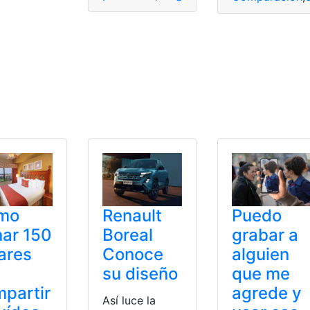
flix
,
Películas
,
Prime
,
Series
,
streaming
,
video
mo
Renault
Puedo
ar 150
Boreal
grabar a
ares
Conoce
alguien
su diseño
que me
partir
agrede y
Así luce la