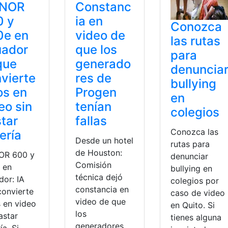
NOR
Constanc
0 y
ia en
Conozca
0e en
video de
las rutas
uador
que los
para
que
generado
denuncia
vierte
res de
bullying
os en
Progen
en
eo sin
tenían
colegios
tar
fallas
Conozca las
ería
Desde un hotel
rutas para
de Houston:
OR 600 y
denunciar
Comisión
 en
bullying en
técnica dejó
dor: IA
colegios por
constancia en
convierte
caso de video
video de que
s en video
en Quito. Si
los
astar
tienes alguna
generadores