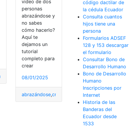
video de dos
código dactilar de
personas
la cédula Ecuador
abrazándose y
Consulta cuantos
no sabes
hijos tiene una
cómo hacerlo?
persona
Aquí te
Formularios ADSEF
dejamos un
128 y 153 descargar
tutorial
el formulario
completo para
Consultar Bono de
crear
Desarrollo Humano
Bono de Desarrollo
a
,
Perdónenme
,
video
08/01/2025
Humano
Inscripciones por
abrazándose
,
crear
,
Pasos
,
Personas
,
video
Internet
video
,
Viral
Historia de las
Banderas del
Ecuador desde
1533