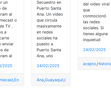
ar un
Secuestro en
del video viral
o de
Puerto Santa
que
gram al
Ana. Un video
conmocionó
mecast o
que circula
las redes
le TV .
masivamente
sociales. Si
s a
en redes
tienes alguna
carte
sociales ha
inquietud
 enviar
puesto a
24/02/2025
os de
Puerto Santa
gram al
Ana, uno
acepto
,
Histori
3/2025
24/02/2025
mecast
,
Enviar
,
Google
Ana
,
Telegram
,
Guayaquil
,
TV
,
Puerto
,
video
,
Santa
,
secuestro
,