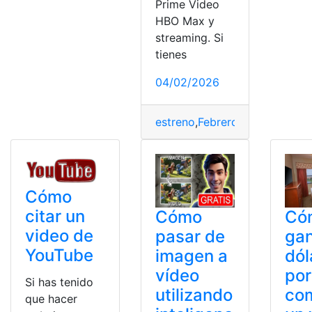
Prime Video
HBO Max y
streaming. Si
tienes
04/02/2026
estreno
,
Febrero
,
HBO
,
Max
,
Net
Cómo
citar un
Cómo
Có
video de
pasar de
gan
YouTube
imagen a
dól
vídeo
por
Si has tenido
utilizando
com
que hacer