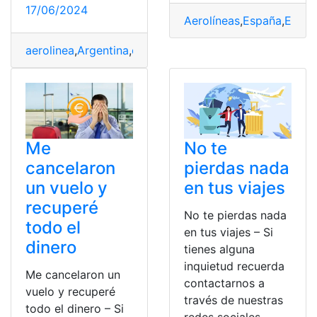
17/06/2024
Aerolíneas
,
España
,
Euros
aerolinea
,
Argentina
,
consultar
,
Estado
,
vuelo
Me
No te
cancelaron
pierdas nada
un vuelo y
en tus viajes
recuperé
No te pierdas nada
todo el
en tus viajes – Si
dinero
tienes alguna
inquietud recuerda
Me cancelaron un
contactarnos a
vuelo y recuperé
través de nuestras
todo el dinero – Si