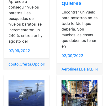
Aprende a
quieres
conseguir vuelos
Encontrar un vuelo
baratos. Las
para nosotros no es
búsquedas de
todo lo fácil que
‘vuelos baratos’ se
debería. Son
incrementaron un
muchas las cosas
240 % entre abril y
que debemos tener
agosto del
en
07/09/2022
02/09/2022
costo
,
Oferta
,
Opción
,
Tarifa
,
vuelo
Aerolíneas
,
Bajar
,
Billetes
,