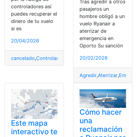
Tras agredir a otros
controladores así
pasajeros un
puedes recuperar el
hombre obligó a un
dinero de tu vuelo
vuelo Ryanair a
si es
aterrizar de
emergencia en
20/04/2026
Oporto Su sanción
20/02/2026
cancelado
,
Controladores
,
Dinero
,
España
,
Euros
,
huelga
,
Agredir
,
Aterrizar
,
Emerge
Cómo hacer
una
Este mapa
reclamación
interactivo te