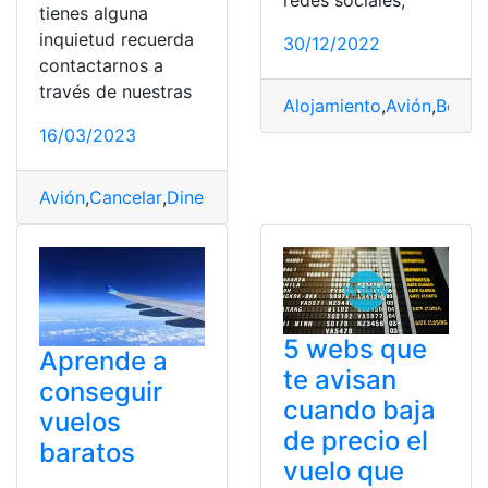
redes sociales,
tienes alguna
inquietud recuerda
30/12/2022
contactarnos a
través de nuestras
Alojamiento
,
Avión
,
Booki
16/03/2023
Avión
,
Cancelar
,
Dinero
,
Recuperar
,
vuelo
5 webs que
Aprende a
te avisan
conseguir
cuando baja
vuelos
de precio el
baratos
vuelo que