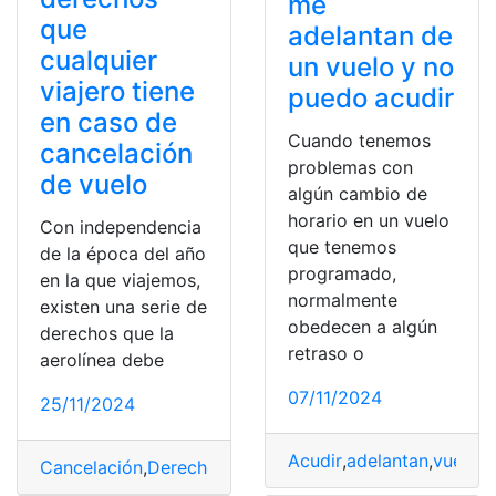
me
que
adelantan de
cualquier
un vuelo y no
viajero tiene
puedo acudir
en caso de
Cuando tenemos
cancelación
problemas con
de vuelo
algún cambio de
horario en un vuelo
Con independencia
que tenemos
de la época del año
programado,
en la que viajemos,
normalmente
existen una serie de
obedecen a algún
derechos que la
retraso o
aerolínea debe
07/11/2024
25/11/2024
Acudir
,
adelantan
,
vuelo
Cancelación
,
Derechos
,
viajero
,
vuelo