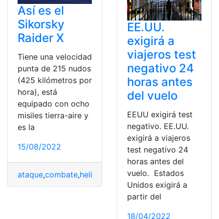
Así es el
Sikorsky
EE.UU.
Raider X
exigirá a
viajeros test
Tiene una velocidad
negativo 24
punta de 215 nudos
horas antes
(425 kilómetros por
hora), está
del vuelo
equipado con ocho
EEUU exigirá test
misiles tierra-aire y
negativo. EE.UU.
es la
exigirá a viajeros
15/08/2022
test negativo 24
horas antes del
vuelo. Estados
ataque
,
combate
,
helicóptero
,
Potente
,
Sikorsky Raider 
Unidos exigirá a
partir del
18/04/2022