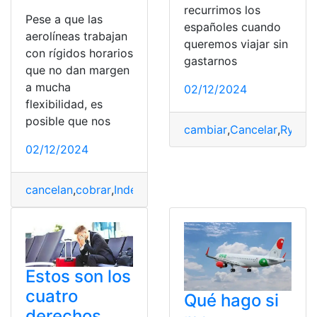
recurrimos los
Pese a que las
españoles cuando
aerolíneas trabajan
queremos viajar sin
con rígidos horarios
gastarnos
que no dan margen
a mucha
02/12/2024
flexibilidad, es
posible que nos
cambiar
,
Cancelar
,
Ryanai
02/12/2024
cancelan
,
cobrar
,
Indemnización
,
Motivos
,
vuelo
Estos son los
cuatro
Qué hago si
derechos