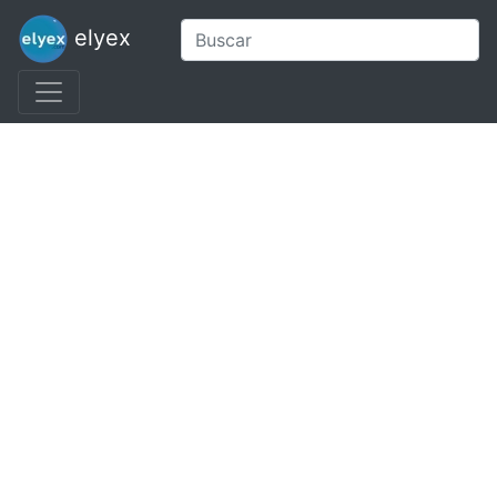
elyex