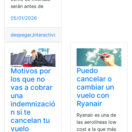
serán antes de
05/01/2026
despegar
,
Interactivo
,
Mapa
,
Muestra
,
prepara
,
próximo
,
t
Puedo
Motivos por
cancelar o
los que no
cambiar un
vas a cobrar
vuelo con
una
Ryanair
indemnizació
n si te
Ryanair es una de
cancelan tu
las aerolíneas low
vuelo
cost a la que más