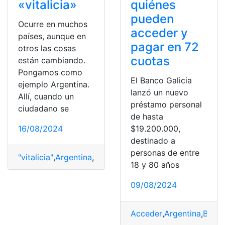
«vitalicia»
quiénes
pueden
Ocurre en muchos
acceder y
países, aunque en
pagar en 72
otros las cosas
cuotas
están cambiando.
Pongamos como
El Banco Galicia
ejemplo Argentina.
lanzó un nuevo
Allí, cuando un
préstamo personal
ciudadano se
de hasta
16/08/2024
$19.200.000,
destinado a
personas de entre
"vitalicia"
,
Argentina
,
Conducir
,
elimina
,
licencia
,
Pagos
,
re
18 y 80 años
09/08/2024
Acceder
,
Argentina
,
Banco