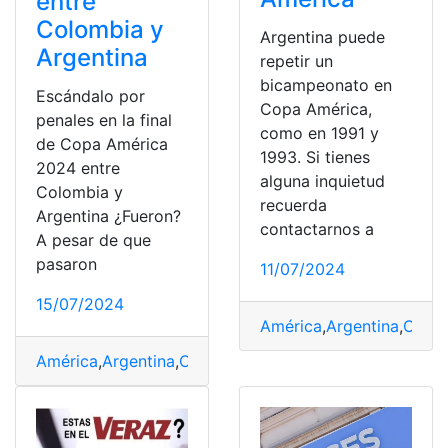
entre
Colombia y
Argentina puede
Argentina
repetir un
bicampeonato en
Escándalo por
Copa América,
penales en la final
como en 1991 y
de Copa América
1993. Si tienes
2024 entre
alguna inquietud
Colombia y
recuerda
Argentina ¿Fueron?
contactarnos a
A pesar de que
pasaron
11/07/2024
15/07/2024
América
,
Argentina
,
Copa
,
América
,
Argentina
,
Colombia
,
Copa
,
Escándalo
,
Final
,
fue