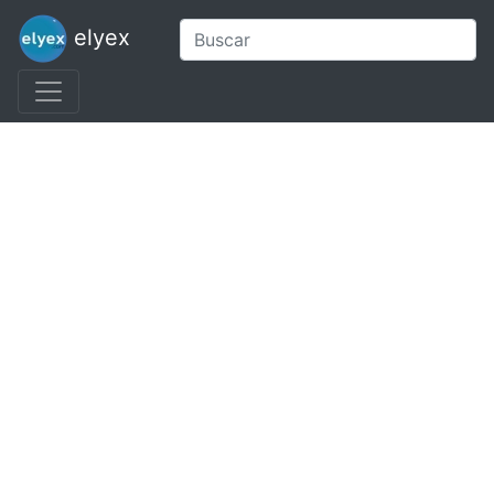
elyex