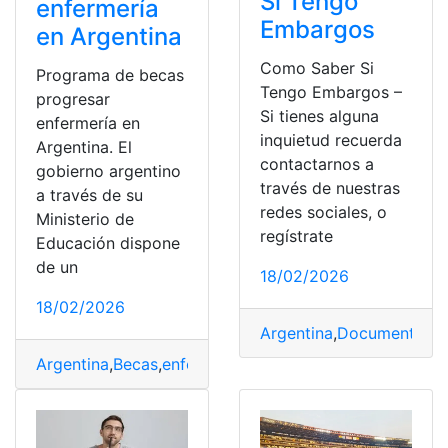
Si Tengo
enfermería
Embargos
en Argentina
Como Saber Si
Programa de becas
Tengo Embargos –
progresar
Si tienes alguna
enfermería en
inquietud recuerda
Argentina. El
contactarnos a
gobierno argentino
través de nuestras
a través de su
redes sociales, o
Ministerio de
regístrate
Educación dispone
de un
18/02/2026
18/02/2026
Argentina
,
Documentos
,
r
Argentina
,
Becas
,
enfermería
,
Estudiar
,
Programas