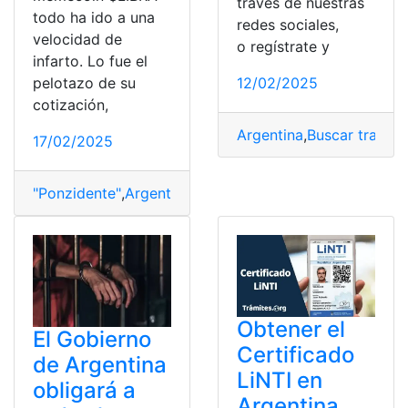
través de nuestras
todo ha ido a una
redes sociales,
velocidad de
o regístrate y
infarto. Lo fue el
pelotazo de su
12/02/2025
cotización,
Argentina
,
Buscar trabajo
17/02/2025
"Ponzidente"
,
Argentina
,
costando
,
Criptomonedas
,
Libra
Obtener el
El Gobierno
Certificado
de Argentina
LiNTI en
obligará a
Argentina