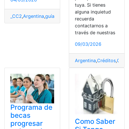
tuya. Si tienes
alguna inquietud
_CC2
,
Argentina
,
guía
,
Requisitos
,
Viajar
recuerda
contactarnos a
través de nuestras
09/03/2026
Argentina
,
Créditos
,
Cuent
Programa de
becas
Como Saber
progresar