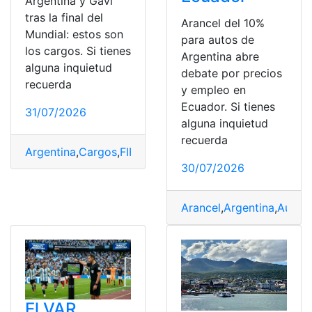
Argentina y Gavi
tras la final del
Arancel del 10%
Mundial: estos son
para autos de
los cargos. Si tienes
Argentina abre
alguna inquietud
debate por precios
recuerda
y empleo en
Ecuador. Si tienes
31/07/2026
alguna inquietud
recuerda
Argentina
,
Cargos
,
FIFA
,
Final
,
Gavi
,
investiga
,
Mundial
30/07/2026
Arancel
,
Argentina
,
Autos
,
El VAR