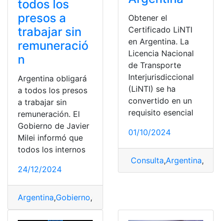
todos los
presos a
Obtener el
Certificado LiNTI
trabajar sin
en Argentina. La
remuneració
Licencia Nacional
n
de Transporte
Interjurisdiccional
Argentina obligará
(LiNTI) se ha
a todos los presos
convertido en un
a trabajar sin
requisito esencial
remuneración. El
Gobierno de Javier
01/10/2024
Milei informó que
todos los internos
Consulta
,
Argentina
,
Cert
24/12/2024
Argentina
,
Gobierno
,
obligará
,
Presos
,
Remuneración
,
tra