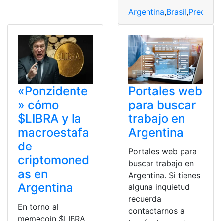
Argentina
,
Brasil
,
Precio
,
S
«Ponzidente
Portales web
» cómo
para buscar
$LIBRA y la
trabajo en
macroestafa
Argentina
de
Portales web para
criptomoned
buscar trabajo en
as en
Argentina. Si tienes
Argentina
alguna inquietud
recuerda
En torno al
contactarnos a
memecoin $LIBRA