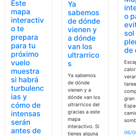
Este
Ya
int
mapa
sabemos
o p
interactiv
de dónde
evi
o te
vienen y
sol
prepara
a dónde
ple
para tu
van los
de 
próximo
ultrarrico
vuelo
Esca
s
calor
muestra
Ya sabemos
vera
si habrá
de dónde
tare
turbulenc
vienen y a
comp
ias y
dónde van los
gran
cómo de
ultrarricos del
Espa
gracias a este
intensas
cami
mapa
somb
serán
interactivo. Si
antes de
06/0
tienes alguna