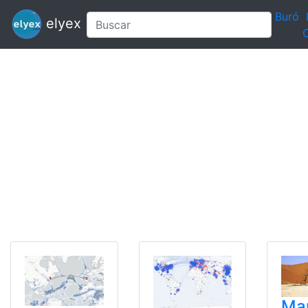
Buró
elyex
C
Ma