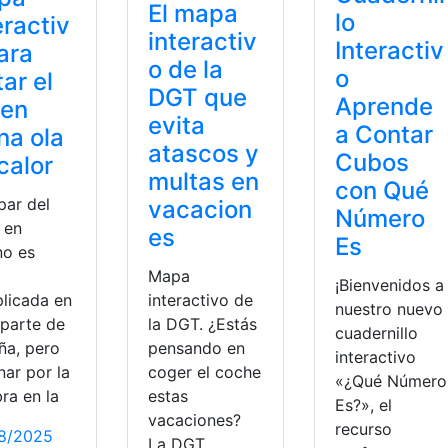
El mapa
lo
eractiv
interactiv
Interactiv
ara
o de la
o
tar el
DGT que
Aprende
 en
evita
a Contar
na ola
atascos y
Cubos
calor
multas en
con Qué
par del
vacacion
Número
 en
es
Es
no es
a
Mapa
¡Bienvenidos a
licada en
interactivo de
nuestro nuevo
 parte de
la DGT. ¿Estás
cuadernillo
ña, pero
pensando en
interactivo
nar por la
coger el coche
«¿Qué Número
ra en la
estas
Es?», el
vacaciones?
recurso
8/2025
La DGT