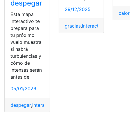
despegar
29/12/2025
calor
Este mapa
interactivo te
gracias
,
Interactivo
,
Mapa
,
ultra
prepara para
tu próximo
vuelo muestra
si habrá
turbulencias y
cómo de
intensas serán
antes de
05/01/2026
despegar
,
Interactivo
,
Mapa
,
Muestra
,
prepara
,
próximo
,
t