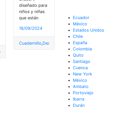
diseñado para
niños y niñas
Ecuador
que están
México
18/09/2024
Estados Unidos
Chile
España
tas
,
Vacaciones
Cuadernillo
,
Descubre
,
elimina
,
Interactivo
,
nuevas
,
P
Colombia
r
,
Cuadernillo
,
Cubos
,
Interactivo
,
número
Quito
Santiago
Cuenca
New York
México
Ambato
Portoviejo
Ibarra
Durán