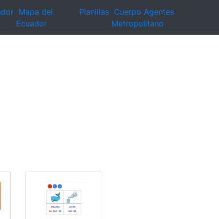
ador
Mapa del
Planillas
Cuerpo Agentes
Ecuador
Metropolitano