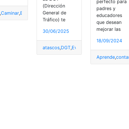
perfecto para
(Dirección
padres y
General de
,
Caminar
,
Evitar
,
Interactivo
,
Mapa
,
Ola
,
plena
,
Sol
educadores
Tráfico) te
que desean
rricos
mejorar las
30/06/2025
18/09/2024
atascos
,
DGT
,
Evita
,
Interactivo
,
Mapa
,
Mul
Aprende
,
conta
urbulencias
,
vuelo