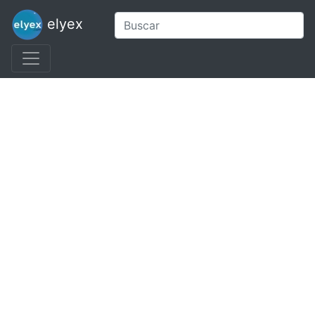
elyex