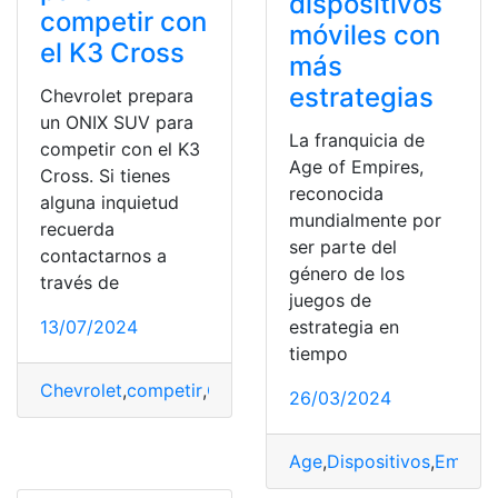
dispositivos
competir con
móviles con
el K3 Cross
más
estrategias
Chevrolet prepara
un ONIX SUV para
La franquicia de
competir con el K3
Age of Empires,
Cross. Si tienes
reconocida
alguna inquietud
mundialmente por
recuerda
ser parte del
contactarnos a
género de los
través de
juegos de
13/07/2024
estrategia en
tiempo
Chevrolet
,
competir
,
Cross
,
K3
,
ONIX
,
prepara
,
SUV
26/03/2024
Age
,
Dispositivos
,
Empire