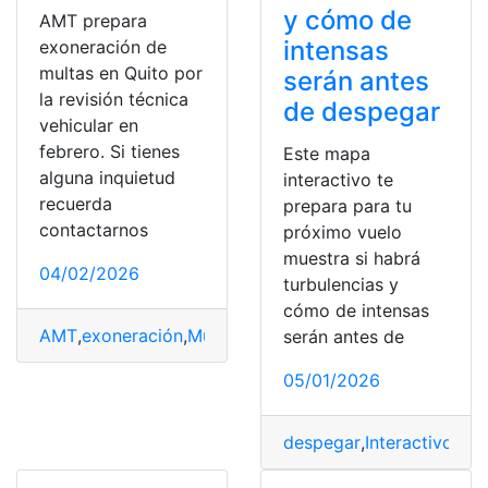
y cómo de
AMT prepara
intensas
exoneración de
multas en Quito por
serán antes
la revisión técnica
de despegar
vehicular en
febrero. Si tienes
Este mapa
alguna inquietud
interactivo te
recuerda
prepara para tu
contactarnos
próximo vuelo
muestra si habrá
04/02/2026
turbulencias y
cómo de intensas
AMT
,
exoneración
,
Multas
,
prepara
,
Quito
,
Revisión
,
Técni
serán antes de
05/01/2026
despegar
,
Interactivo
,
Ma