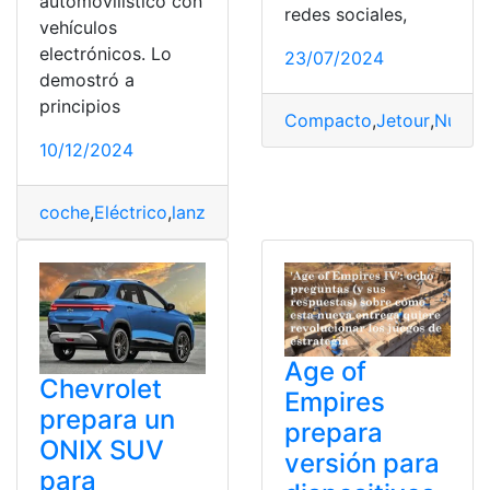
automovilístico con
redes sociales,
vehículos
electrónicos. Lo
23/07/2024
demostró a
principios
Compacto
,
Jetour
,
Nuevo
10/12/2024
coche
,
Eléctrico
,
lanzará
,
prepara
,
próximo
,
Verano
,
Xiaom
Age of
Chevrolet
Empires
prepara un
prepara
ONIX SUV
versión para
para