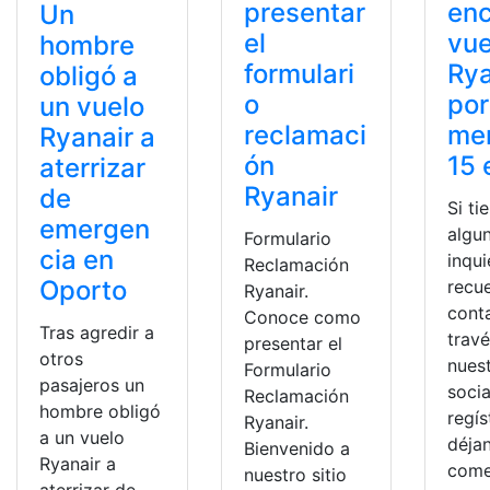
presentar
enc
Un
el
vue
hombre
formulari
Rya
obligó a
o
por
un vuelo
reclamaci
me
Ryanair a
ón
15 
aterrizar
Ryanair
de
Si ti
emergen
algu
Formulario
cia en
inqu
Reclamación
Oporto
recu
Ryanair.
cont
Conoce como
Tras agredir a
trav
presentar el
otros
nues
Formulario
pasajeros un
socia
Reclamación
hombre obligó
regís
Ryanair.
a un vuelo
déja
Bienvenido a
Ryanair a
come
nuestro sitio