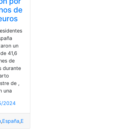
ón por
nos de
euros
residentes
spaña
zaron un
 de 41,6
ones de
s durante
arto
stre de ,
n una
5/2024
lo
n
,
España
,
Euros
,
menos
,
Ryanair
,
truco}
,
Viajar