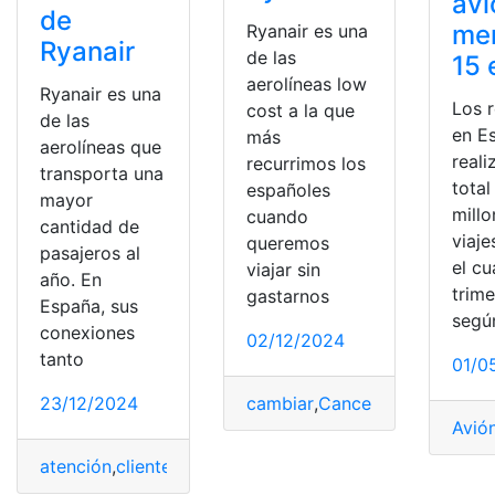
avi
de
me
Ryanair es una
Ryanair
de las
15 
aerolíneas low
Ryanair es una
Los 
cost a la que
de las
en E
más
aerolíneas que
reali
recurrimos los
transporta una
total
españoles
mayor
mill
cuando
cantidad de
viaje
queremos
pasajeros al
el cu
viajar sin
año. En
trime
gastarnos
España, sus
segú
conexiones
02/12/2024
tanto
01/0
cambiar
,
Cancelar
,
Ryanair
,
vue
23/12/2024
Avió
atención
,
cliente
,
Contactar
,
Ryanair