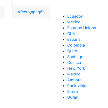
Afecto
,
apagón
,
billete
,
España
,
Reembolso
,
Renfe
,
R
guna
,
reclamaciones
,
Ryanair
,
Verano
,
vuelas
Ecuador
México
Estados Unidos
Chile
España
Colombia
r
,
vuelo
Quito
Santiago
Cuenca
New York
México
Ambato
Portoviejo
Ibarra
Durán