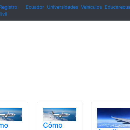
Registro
Ecuador
Universidades
Vehículos
Educarecu
ivil
mo
Cómo