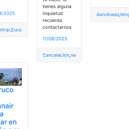
tienes alguna
8/2025
inquietud
Aerolíneas
,
Nin
recuerda
contactarnos
ntrar
,
Euros
,
menos
,
Ryanair
,
Vuelos
11/08/2025
ón
,
reclamación
,
Ryanair
s
,
Ryanair
,
vuelo
Cancelación
,
reclamación
,
retraso
,
Ryanai
truco
nair
ra
jar en