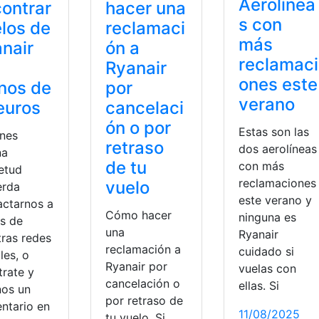
Aerolínea
ontrar
hacer una
s con
los de
reclamaci
más
nair
ón a
reclamaci
Ryanair
ones este
nos de
por
verano
euros
cancelaci
ón o por
Estas son las
enes
retraso
dos aerolíneas
na
de tu
con más
ietud
reclamaciones
vuelo
erda
este verano y
actarnos a
Cómo hacer
ninguna es
és de
una
Ryanair
tras redes
reclamación a
cuidado si
les, o
Ryanair por
vuelas con
trate y
cancelación o
ellas. Si
nos un
por retraso de
ntario en
11/08/2025
tu vuelo. Si