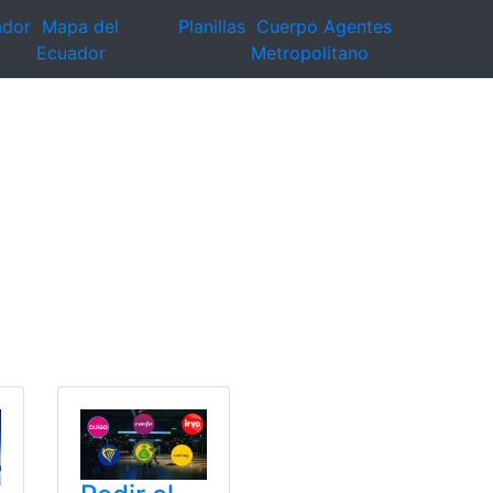
ador
Mapa del
Planillas
Cuerpo Agentes
Ecuador
Metropolitano