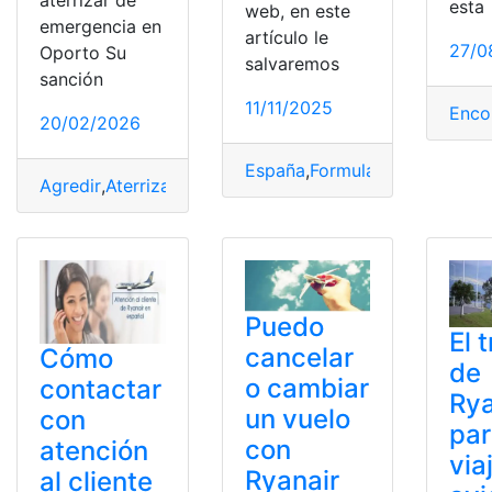
aterrizar de
esta
web, en este
emergencia en
artículo le
27/0
Oporto Su
salvaremos
sanción
11/11/2025
Enco
20/02/2026
España
,
Formulario
,
Presentaci
Agredir
,
Aterrizar
,
Emergencia
,
España
,
Oporto
,
Pasajero
Puedo
El 
cancelar
Cómo
de
o cambiar
contactar
Rya
un vuelo
con
pa
con
atención
via
Ryanair
al cliente