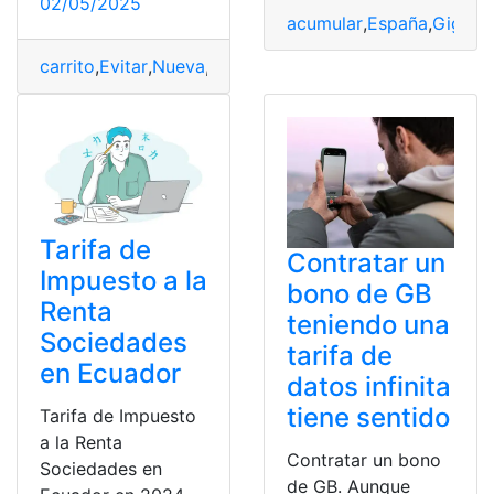
02/05/2025
acumular
,
España
,
Gigas
,
carrito
,
Evitar
,
Nueva
,
sobre
,
Tarifa
,
todo
,
Walmart
Tarifa de
Contratar un
Impuesto a la
bono de GB
Renta
teniendo una
Sociedades
tarifa de
en Ecuador
datos infinita
tiene sentido
Tarifa de Impuesto
a la Renta
Contratar un bono
Sociedades en
de GB. Aunque