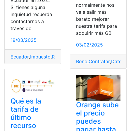
Ecuador en 2024.
normalmente nos
Si tienes alguna
va a salir más
inquietud recuerda
barato mejorar
contactarnos a
nuestra tarifa para
través de
adquirir más GB
19/03/2025
03/02/2025
Ecuador
,
Impuesto
,
Renta
,
sociedades
,
Tarifa
Bono
,
Contratar
,
Datos
,
Es
Qué es la
Orange sube
tarifa de
el precio
último
puedes
recurso
pagar hasta