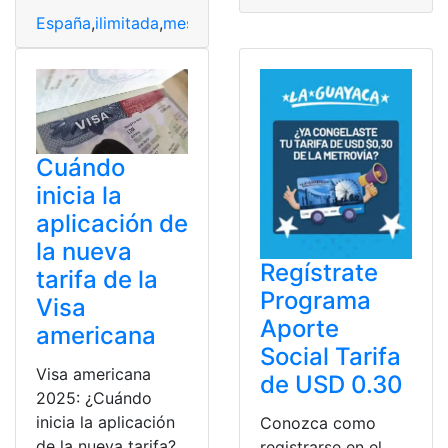
España
,
ilimitada
,
mes
,
Movistar
,
Tarifa
Cuándo
inicia la
aplicación de
la nueva
Regístrate
tarifa de la
Programa
Visa
Aporte
americana
Social Tarifa
Visa americana
de USD 0.30
2025: ¿Cuándo
inicia la aplicación
Conozca como
de la nueva tarifa?.
registrarse en el