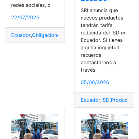
redes sociales, o
SRI anuncia que
22/07/2026
nuevos productos
tendrán tarifa
reducida del ISD en
Ecuador
,
Obligaciones
,
RIMPE
,
SRI en línea
,
Tarifa
Ecuador. Si tienes
alguna inquietud
recuerda
contactarnos a
través
05/06/2026
Ecuador
,
ISD
,
Productos
,
r