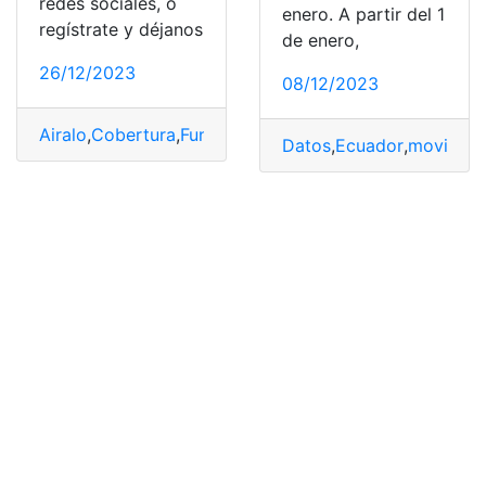
redes sociales, o
enero. A partir del 1
regístrate y déjanos
de enero,
26/12/2023
08/12/2023
Airalo
,
Cobertura
,
Funcionar
,
Holafly
,
Tarifa
,
Usuario
Datos
,
Ecuador
,
moviles
,
M