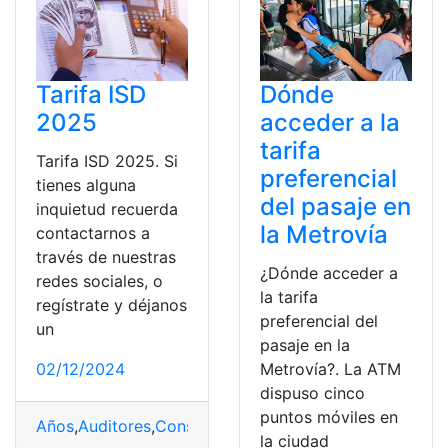
Tarifa ISD
Dónde
2025
acceder a la
tarifa
Tarifa ISD 2025. Si
preferencial
tienes alguna
del pasaje en
inquietud recuerda
la Metrovía
contactarnos a
través de nuestras
¿Dónde acceder a
redes sociales, o
la tarifa
regístrate y déjanos
preferencial del
un
pasaje en la
02/12/2024
Metrovía?. La ATM
dispuso cinco
puntos móviles en
Años
,
Auditores
,
Consultores
,
Ecuador
,
ISD
,
Tarifa
,
Tecnol
la ciudad