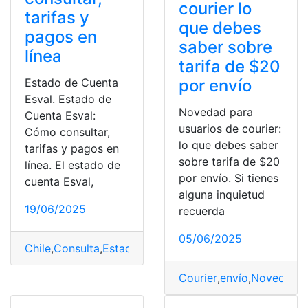
courier lo
tarifas y
que debes
pagos en
saber sobre
línea
tarifa de $20
Estado de Cuenta
por envío
Esval. Estado de
Novedad para
Cuenta Esval:
usuarios de courier:
Cómo consultar,
lo que debes saber
tarifas y pagos en
sobre tarifa de $20
línea. El estado de
por envío. Si tienes
cuenta Esval,
alguna inquietud
19/06/2025
recuerda
05/06/2025
Chile
,
Consulta
,
Estado de cuenta
,
Esval
,
Pagos
,
Tarifa
Courier
,
envío
,
Novedad
,
T