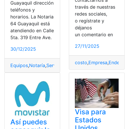
contactarnos a
Guayaquil dirección
través de nuestras
teléfonos y
redes sociales,
horarios. La Notaria
o regístrate y
64 Guayaquil está
déjanos
atendiendo en Calle
un comentario en
5ta. 319 Entre Ave.
27/11/2025
30/12/2025
costo
,
Empresa
,
Endesa
,
E
Equipos
,
Notaría
,
Servicios
,
Tarifa
,
Usuario
Visa para
Estados
Así puedes
Unidos