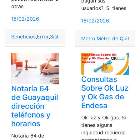
pagan sus
otras
usuarios?. Si tienes
18/02/2026
18/02/2026
Beneficios
,
Error
,
Sistema
,
Tarifa
,
viaje
Metro
,
Metro de Quito
,
pa
Consultas
Sobre Ok Luz
Notaría 64
y Ok Gas de
de Guayaquil
Endesa
dirección
teléfonos y
Ok luz y Ok gas. Si
horarios
tienes alguna
inquietud recuerda
Notaría 64 de