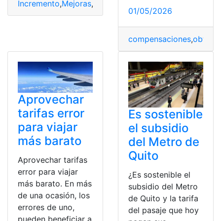
Incremento
,
Mejoras
,
obligatorias
,
Pasaje
,
Quito
,
Tarifa
,
Tr
01/05/2026
compensaciones
,
obtend
Aprovechar
tarifas error
Es sostenible
para viajar
el subsidio
más barato
del Metro de
Quito
Aprovechar tarifas
error para viajar
¿Es sostenible el
más barato. En más
subsidio del Metro
de una ocasión, los
de Quito y la tarifa
errores de uno,
del pasaje que hoy
pueden beneficiar a