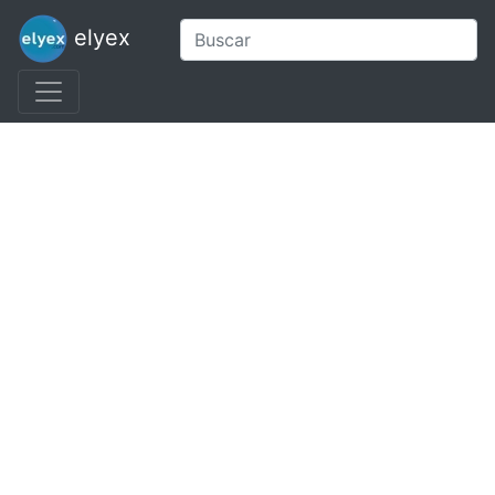
elyex