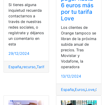
6 euros más
Si tienes alguna
inquietud recuerda
por tu tarifa
contactarnos a
Love
través de nuestras
redes sociales, o
Los clientes de
regístrate y déjanos
Orange tampoco se
un comentario en
libran de la próxima
esta
subida anual de
precios. Tras
29/12/2024
Movistar y
Vodafone, la
operadora
España
,
recurso
,
Tarifa
,
Último
13/12/2024
España
,
Euros
,
Love
,
Oran