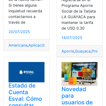
Si tienes alguna
Programa Aporte
inquietud recuerda
Social de la Tarjeta
contactarnos a
LA GUAYACA para
través de
mantener la tarifa
de USD 0.30
20/07/2025
14/07/2025
Americana
,
Aplicación
,
inicia
,
Nueva
,
Tarifa
,
Visa
Aporte
,
Guayaca
,
Progra
Estado de
Novedad
Cuenta
para
Esval: Cómo
usuarios de
consultar,