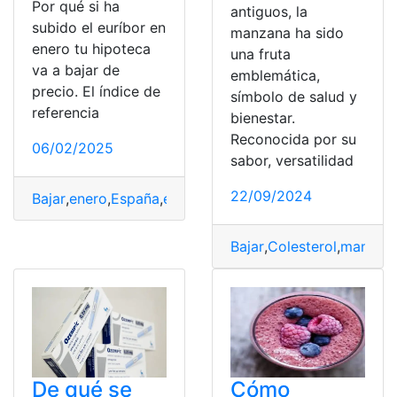
Por qué si ha
antiguos, la
subido el euríbor en
manzana ha sido
enero tu hipoteca
una fruta
va a bajar de
emblemática,
precio. El índice de
símbolo de salud y
referencia
bienestar.
Reconocida por su
06/02/2025
sabor, versatilidad
22/09/2024
Bajar
,
enero
,
España
,
euríbor
,
Hipoteca
,
Precio
Bajar
,
Colesterol
,
manzan
De qué se
Cómo