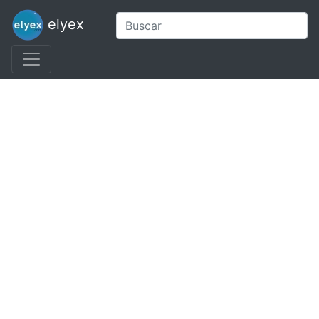
elyex