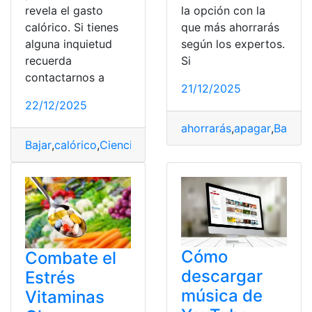
revela el gasto
la opción con la
calórico. Si tienes
que más ahorrarás
alguna inquietud
según los expertos.
recuerda
Si
contactarnos a
21/12/2025
22/12/2025
ahorrarás
,
apagar
,
Bajar
,
C
Bajar
,
calórico
,
Ciencia
,
Pensar
,
Peso
Cómo
Combate el
descargar
Estrés
música de
Vitaminas