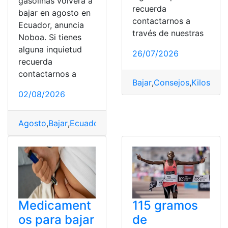
gasolinas volverá a
recuerda
bajar en agosto en
contactarnos a
Ecuador, anuncia
través de nuestras
Noboa. Si tienes
alguna inquietud
26/07/2026
recuerda
contactarnos a
Bajar
,
Consejos
,
Kilos
,
Pes
02/08/2026
Agosto
,
Bajar
,
Ecuador
,
gasolinas
,
Noboa
,
Precio
Medicament
115 gramos
os para bajar
de