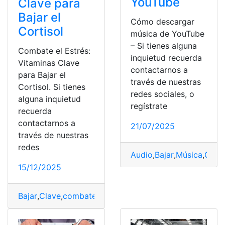
YouTube
Clave para
Bajar el
Cómo descargar
Cortisol
música de YouTube
– Si tienes alguna
Combate el Estrés:
inquietud recuerda
Vitaminas Clave
contactarnos a
para Bajar el
través de nuestras
Cortisol. Si tienes
redes sociales, o
alguna inquietud
regístrate
recuerda
contactarnos a
21/07/2025
través de nuestras
redes
Audio
,
Bajar
,
Música
,
Objet
15/12/2025
Bajar
,
Clave
,
combate
,
cortisol
,
Estrés
,
Vitaminas