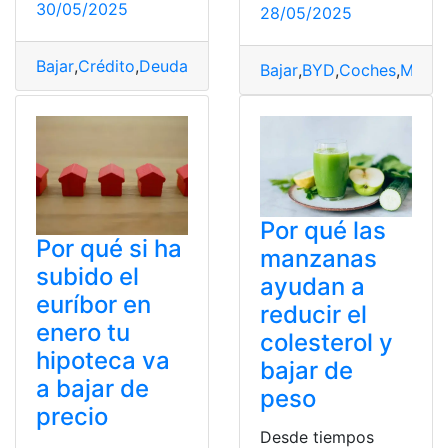
30/05/2025
28/05/2025
Bajar
,
Crédito
,
Deudas
,
Inteligente
,
Tarjetas
Bajar
,
BYD
,
Coches
,
Miles
,
Por qué las
Por qué si ha
manzanas
subido el
ayudan a
euríbor en
reducir el
enero tu
colesterol y
hipoteca va
bajar de
a bajar de
peso
precio
Desde tiempos