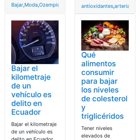
Bajar
,
Moda
,
Ozempic
,
peligrosa
,
Peso
antioxidantes
,
arterial
,
Ay
Qué
alimentos
Bajar el
consumir
kilometraje
para bajar
de un
los niveles
vehículo es
de colesterol
delito en
y
Ecuador
triglicéridos
Bajar el kilometraje
Tener niveles
de un vehículo es
elevados de
delito en Ecuador.