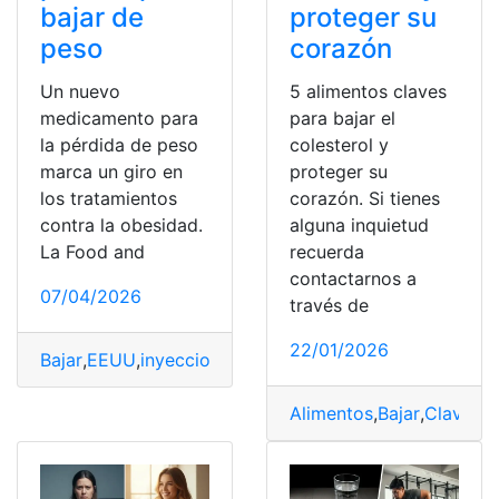
bajar de
proteger su
peso
corazón
Un nuevo
5 alimentos claves
medicamento para
para bajar el
la pérdida de peso
colesterol y
marca un giro en
proteger su
los tratamientos
corazón. Si tienes
contra la obesidad.
alguna inquietud
La Food and
recuerda
contactarnos a
07/04/2026
través de
22/01/2026
Bajar
,
EEUU
,
inyecciones
,
pastilla"
,
Peso
Alimentos
,
Bajar
,
Claves
,
C