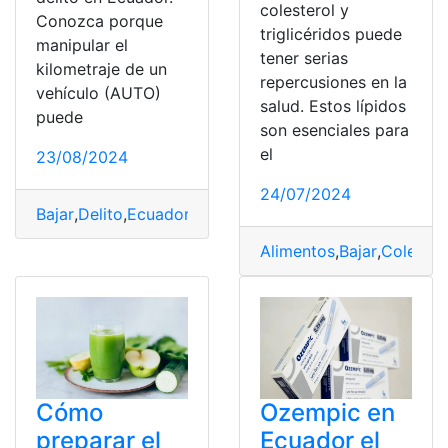
colesterol y
Conozca porque
triglicéridos puede
manipular el
tener serias
kilometraje de un
repercusiones en la
vehículo (AUTO)
salud. Estos lípidos
puede
son esenciales para
el
23/08/2024
24/07/2024
Bajar
,
Delito
,
Ecuador
,
exp2
,
Kilometraje
,
Vehículo
Alimentos
,
Bajar
,
Colester
Cómo
Ozempic en
preparar el
Ecuador el