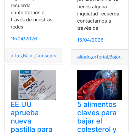
recuerda
tienes alguna
contactarnos a
inquietud recuerda
través de nuestras
contactarnos a
redes
través de
16/04/2026
15/04/2026
altos
,
Bajar
,
Consejos
,
Dieta
,
efectivos
,
triglicéridos
aliado
,
arterial
,
Bajar
,
jugo
,
EE.UU
5 alimentos
aprueba
claves para
nueva
bajar el
pastilla para
colesterol y