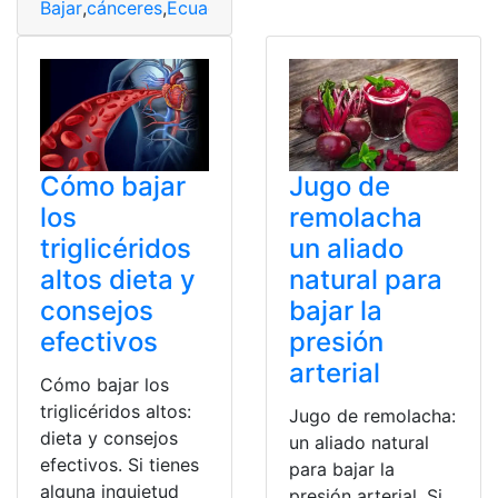
Bajar
,
cánceres
,
Ecuador
,
Medicamentos
,
Peso
,
progresió
Cómo bajar
Jugo de
los
remolacha
triglicéridos
un aliado
altos dieta y
natural para
consejos
bajar la
efectivos
presión
arterial
Cómo bajar los
triglicéridos altos:
Jugo de remolacha:
dieta y consejos
un aliado natural
efectivos. Si tienes
para bajar la
alguna inquietud
presión arterial. Si