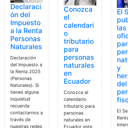
Declaraci
Conozca
El 
ón del
el
pub
Impuesto
calendari
las
a la Renta
o
ofi
Personas
tributario
pa
Naturales
para
pe
personas
Declaración
nat
naturales
del Impuesto a
y
la Renta 2025
en
her
(Personas
Ecuador
del
Naturales). Si
per
tienes alguna
Conozca el
fis
inquietud
calendario
recuerda
tributario para
El Se
contactarnos a
personas
Rent
través de
naturales en
Inter
nuestras redes
Ecuador este