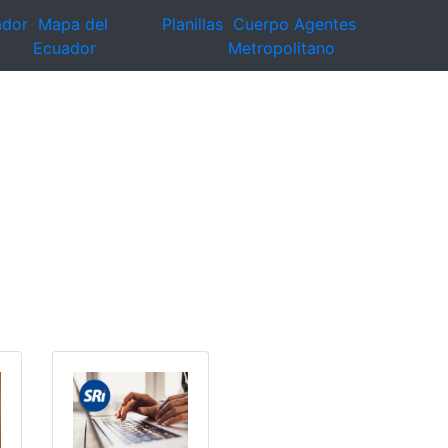
ador
Mapa del
Planillas
Cuerpo Agentes
Ecuador
Metropolitano