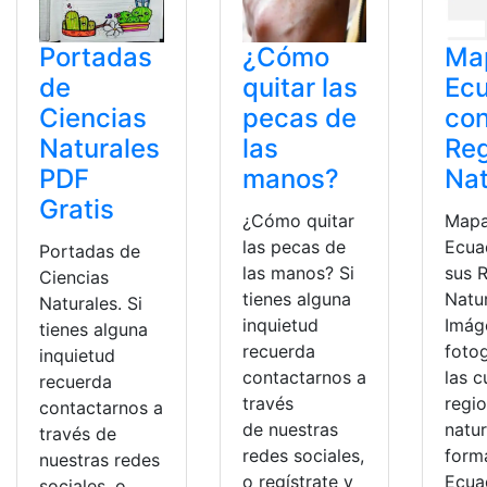
Portadas
¿Cómo
Ma
de
quitar las
Ec
Ciencias
pecas de
con
Naturales
las
Re
PDF
manos?
Nat
Gratis
¿Cómo quitar
Mapa
las pecas de
Ecua
Portadas de
las manos? Si
sus 
Ciencias
tienes alguna
Natur
Naturales. Si
inquietud
Imág
tienes alguna
recuerda
fotog
inquietud
contactarnos a
las c
recuerda
través
regi
contactarnos a
de nuestras
natu
través de
redes sociales,
form
nuestras redes
o regístrate y
Ecua
sociales, o