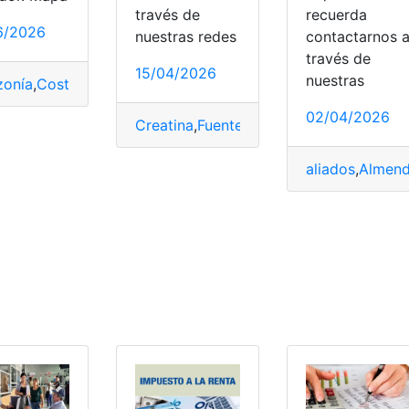
través de
recuerda
6/2026
nuestras redes
contactarnos 
través de
15/04/2026
nuestras
onía
,
Costa
,
Costa - Galápagos
,
Ecuador
,
Mapas
,
Naturales
,
R
Quitar
02/04/2026
Creatina
,
Fuentes
,
Fuerza
,
Ganar
,
músculo
,
aliados
,
Almend