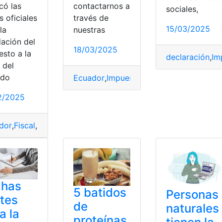
có las
contactarnos a
sociales,
s oficiales
través de
15/03/2025
la
nuestras
dación del
rsonas
,
personas naturales
,
Renta
18/03/2025
esto a la
declaración
,
Im
 del
odo
Ecuador
,
Impuesto
,
Naturales
,
Personas
,
R
2/2025
,
Personas
,
Tributario
dor
,
Fiscal
,
Herencias
,
Naturales
,
Oficiales
,
periodo
,
Personas
,
p
chas
5 batidos
Personas
ites
de
naturales
a la
proteínas