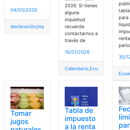
publi
2026. Si tienes
04/03/2026
tabla
alguna
para 
inquietud
liqui
recuerda
declaración
,
Impuesto
,
Impuesto a la renta
,
Naturales
,
Pe
impu
contactarnos a
renta
través de
perí
16/01/2026
30/1
Calendario
,
Ecuador
,
Naturales
Ecua
Fe
Tabla de
Tomar
lím
impuesto
jugos
par
a la renta
naturales