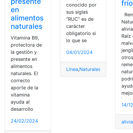
presente
frí
conocido por
en
sus siglas
Rem
alimentos
“RUC” es de
Natu
naturales
carácter
alivia
obligatorio si
Raíz
Vitamina B9,
lo que se
malv
protectora de
jengi
la gestión y
04/01/2024
otro
presente en
reme
alimentos
Línea
,
Naturales
,
personas jurí
natur
naturales. El
podr
correcto
ayud
aporte de la
mejor
vitamina
ayuda al
14/1
desarrollo
24/02/2024
alivia