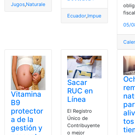
Jugos
,
Naturales
,
piensa
,
Saludable
,
Tomar
obli
fisca
Ecuador
,
Impuesto
,
Ir
,
Naturale
05/0
Cale
Oc
Sacar
re
RUC en
Vitamina
nat
Línea
B9
pa
protector
El Registro
aliv
Único de
a de la
tos
Contribuyente
gestión y
ti
o mejor