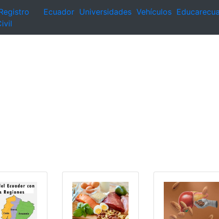
Registro
Ecuador
Universidades
Vehículos
Educarecu
ivil