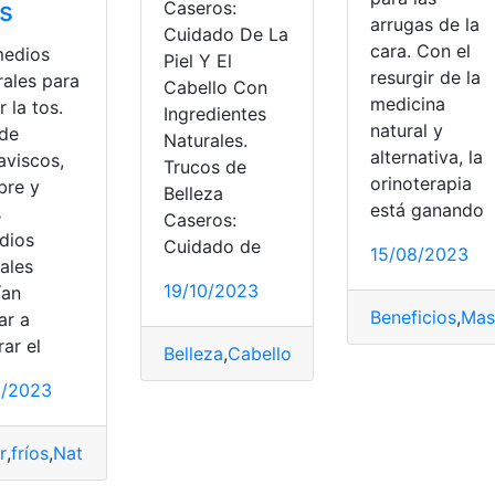
os
Caseros:
arrugas de la
Cuidado De La
cara. Con el
edios
Piel Y El
resurgir de la
rales para
Cabello Con
medicina
r la tos.
Ingredientes
natural y
 de
Naturales.
alternativa, la
aviscos,
Trucos de
orinoterapia
bre y
Belleza
está ganando
s
Caseros:
dios
Cuidado de
15/08/2023
dicas
,
RUC
,
Sacar
,
SRI
ales
19/10/2023
ían
Beneficios
,
Masc
ar a
ar el
Belleza
,
Cabello
,
Cuidados
,
Naturales
,
Piel
2/2023
r
,
fríos
,
Naturales
,
Ocho
,
Remedios
,
Tiempos
,
Tos