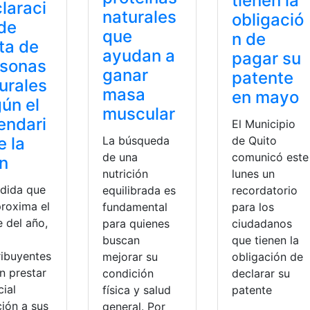
tienen la
laraci
naturales
obligació
de
que
n de
ta de
ayudan a
pagar su
rsonas
ganar
patente
urales
masa
en mayo
ún el
muscular
endari
El Municipio
e la
de Quito
La búsqueda
comunicó este
de una
n
lunes un
nutrición
dida que
recordatorio
equilibrada es
proxima el
para los
fundamental
e del año,
ciudadanos
para quienes
que tienen la
buscan
ribuyentes
obligación de
mejorar su
n prestar
declarar su
condición
cial
patente
física y salud
ción a sus
general. Por