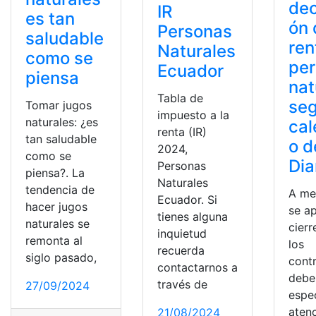
dec
IR
es tan
ón 
Personas
saludable
ren
Naturales
como se
pe
Ecuador
piensa
nat
Tabla de
seg
Tomar jugos
impuesto a la
naturales: ¿es
cal
renta (IR)
tan saludable
o d
2024,
como se
Dia
Personas
piensa?. La
Naturales
tendencia de
A me
Ecuador. Si
hacer jugos
se a
tienes alguna
naturales se
cierr
inquietud
remonta al
los
recuerda
siglo pasado,
cont
contactarnos a
debe
través de
27/09/2024
espe
aten
21/08/2024