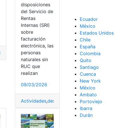
disposiciones
a
del Servicio de
Rentas
Ecuador
Internas (SRI)
México
egiones
,
Sierra
,
Sierra - Amazonía
sobre
Estados Unidos
facturación
Naturales
Chile
electrónica, las
España
personas
ras
,
graso
,
Higado
,
Naturales
,
Vitamina
Colombia
naturales sin
Quito
RUC que
Santiago
realizan
Cuenca
New York
09/03/2026
México
Ambato
Actividades
,
desconocimiento
,
Disposiciones
,
Duda
Portoviejo
Ibarra
Durán