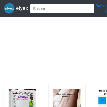
Buró
elyex
C