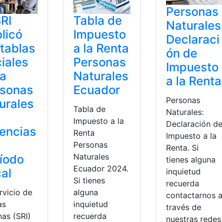
Personas
SRI
Tabla de
Naturales
licó
Impuesto
Declaraci
 tablas
a la Renta
ón de
ciales
Personas
Impuesto
ra
Naturales
a la Renta
rsonas
Ecuador
Personas
urales
Tabla de
Naturales:
Impuesto a la
Declaración d
encias
Renta
Impuesto a la
Personas
Renta. Si
Naturales
íodo
tienes alguna
Ecuador 2024.
cal
inquietud
Si tienes
recuerda
rvicio de
alguna
contactarnos 
as
inquietud
través de
nas (SRI)
recuerda
nuestras redes