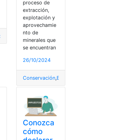
proceso de
extracción,
explotación y
aprovechamie
nto de
puesto
,
Naturales
,
Personas
,
Renta
minerales que
se encuentran
enta
,
Tabla
26/10/2024
Conservación
,
Ecuador
,
explotación
,
minerales
,
Nat
úblico
,
SRI
,
Tablas
Conozca
cómo