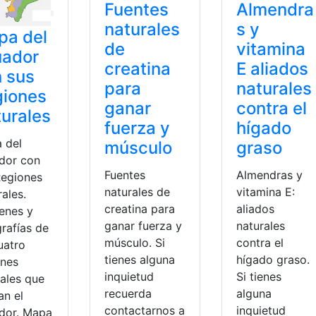
Fuentes
Almendra
naturales
s y
pa del
de
vitamina
uador
creatina
E aliados
 sus
para
naturales
giones
ganar
contra el
urales
fuerza y
hígado
 del
músculo
graso
dor con
Fuentes
Almendras y
Regiones
naturales de
vitamina E:
ales.
creatina para
aliados
enes y
ganar fuerza y
naturales
rafías de
músculo. Si
contra el
uatro
tienes alguna
hígado graso.
ones
inquietud
Si tienes
rales que
recuerda
alguna
an el
contactarnos a
inquietud
dor. Mapa