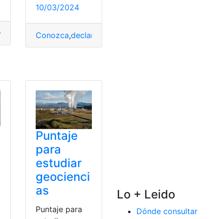
10/03/2024
Naturales
,
obligación
,
pagar
,
Patente
,
Personas
,
Quito
,
tienen
Conozca
,
declarar
,
Impuesto
,
Naturales
,
Personas
,
R
Naturales
,
proteínas
,
Personas
,
Renta
Puntaje
para
estudiar
geocienci
as
Lo + Leido
Puntaje para
Dónde consultar