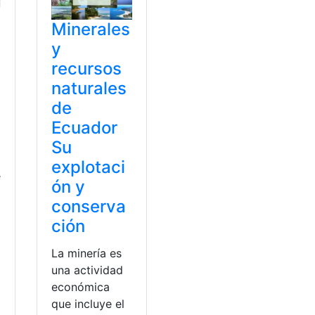
Minerales
y
recursos
naturales
de
Ecuador
Su
explotaci
e
ón y
conserva
ción
La minería es
una actividad
a
económica
que incluye el