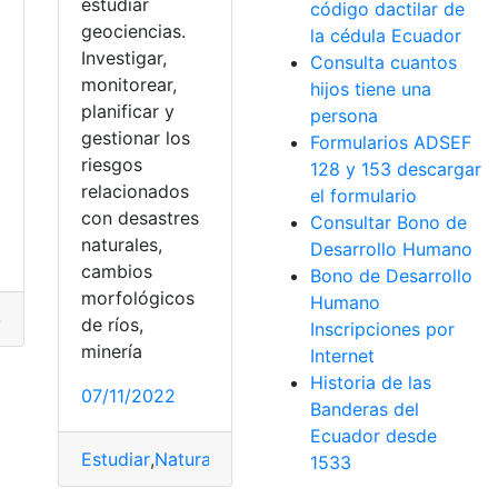
estudiar
código dactilar de
geociencias.
la cédula Ecuador
Investigar,
Consulta cuantos
monitorear,
hijos tiene una
planificar y
persona
gestionar los
Formularios ADSEF
riesgos
128 y 153 descargar
relacionados
el formulario
con desastres
Consultar Bono de
naturales,
Desarrollo Humano
cambios
Bono de Desarrollo
morfológicos
Humano
arillas
,
Medicina
,
Naturales
,
Propiedades
de ríos,
Inscripciones por
minería
Internet
,
Piel Sana
,
Salud
,
Trucos
Historia de las
07/11/2022
Banderas del
Ecuador desde
Estudiar
,
Naturales
,
Riesgo
,
solicitar
,
Universidad
1533