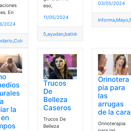
03/05/2024
gaciones
eso,
les. En
s
,
Personas
,
Renta
,
Tabla
11/05/2024
Informa
,
Mayo
,
8/2024
5
,
ayudan
,
batidos
,
Ganar
,
Masa
,
Muscular
,
ndario
,
Colombia
,
declaración
,
DIAN
,
Fechas
,
Límites
,
Naturales
ho
Orinotera
Trucos
medios
pia para
De
urales
las
Belleza
ra
arrugas
Caseros
iar la
de la cara
 en
Trucos De
Orinoterapia
empos
Belleza
para las