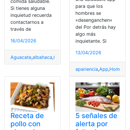
comida saludable.
para que los
Si tienes alguna
hombres se
inquietud recuerda
«desenganchen»
contactarnos a
del Por detrás hay
través de
algo más
16/04/2026
inquietante. Si
13/04/2026
Aguacate
,
albahaca
,
Comida
,
Pasta
,
pesto
,
Saludable
apariencia
,
App
,
Hombres
Receta de
5 señales de
pollo con
alerta por