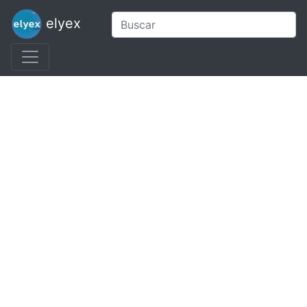
elyex