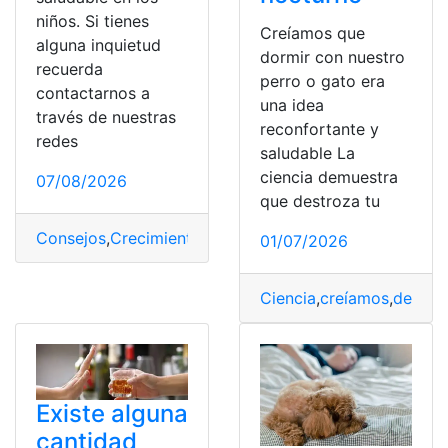
niños. Si tienes
Creíamos que
alguna inquietud
dormir con nuestro
recuerda
perro o gato era
contactarnos a
una idea
través de nuestras
reconfortante y
redes
saludable La
ciencia demuestra
07/08/2026
que destroza tu
Consejos
,
Crecimiento
,
Niños
,
Saludable
01/07/2026
Ciencia
,
creíamos
,
demues
Existe alguna
cantidad