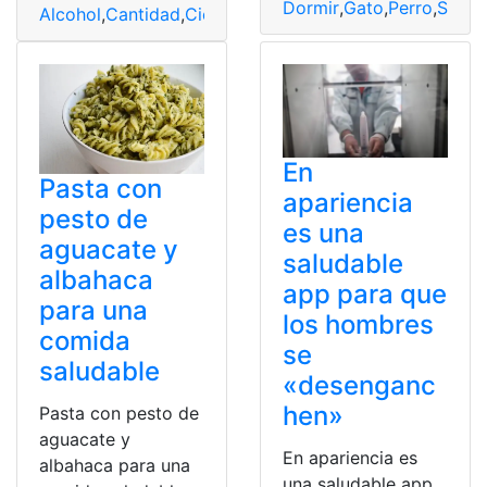
Dormir
,
Gato
,
Perro
,
Salud
Alcohol
,
Cantidad
,
Ciencia
,
Mitos
,
Saludable
En
Pasta con
apariencia
pesto de
es una
aguacate y
saludable
albahaca
app para que
para una
los hombres
comida
se
saludable
«desenganc
hen»
Pasta con pesto de
aguacate y
En apariencia es
albahaca para una
una saludable app