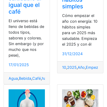
igual que el
simples
café
Cómo empezar el
El universo está
año con energía: 10
lleno de bebidas de
hábitos simples
todos tipos,
para un 2025 más
sabores y colores.
saludable. Empieza
Sin embargo (y por
el 2025 y con él
mucho que nos
31/12/2024
pese),
17/01/2025
10
,
2025
,
Año
,
Empezar
,
En
Agua
,
Bebida
,
Café
,
harvard
,
investigadores
,
Saludable
,
S