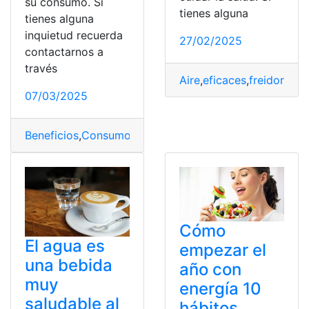
su consumo. Si
tienes alguna
tienes alguna
inquietud recuerda
27/02/2025
contactarnos a
través
Aire
,
eficaces
,
freidoras
,
m
07/03/2025
Beneficios
,
Consumo
,
Pescado
,
Saludable
Cómo
El agua es
empezar el
una bebida
año con
muy
energía 10
saludable al
hábitos