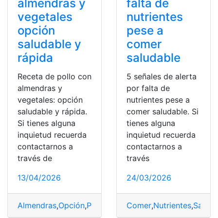
almendras y
falta de
vegetales
nutrientes
opción
pese a
saludable y
comer
rápida
saludable
Receta de pollo con
5 señales de alerta
almendras y
por falta de
vegetales: opción
nutrientes pese a
saludable y rápida.
comer saludable. Si
Si tienes alguna
tienes alguna
inquietud recuerda
inquietud recuerda
contactarnos a
contactarnos a
través de
través
13/04/2026
24/03/2026
Almendras
,
Opción
,
Pollo
,
Rápida
Comer
,
Receta
,
Nutrientes
,
Saludable
,
Saluda
,
Vege