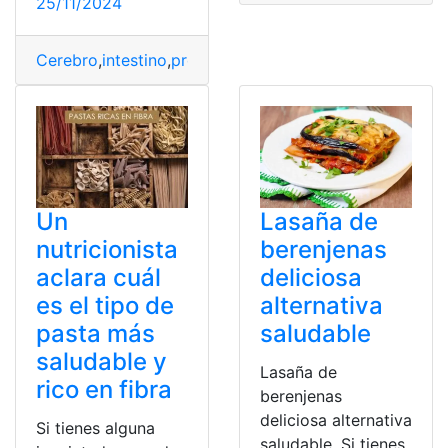
25/11/2024
Cerebro
,
intestino
,
protege
,
Saludable
,
Vejez
Un
Lasaña de
nutricionista
berenjenas
aclara cuál
deliciosa
es el tipo de
alternativa
pasta más
saludable
saludable y
Lasaña de
rico en fibra
berenjenas
deliciosa alternativa
Si tienes alguna
saludable. Si tienes