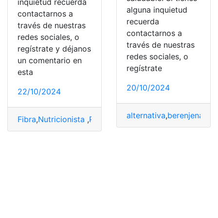
inquietud recuerda
alguna inquietud
contactarnos a
recuerda
través de nuestras
contactarnos a
redes sociales, o
través de nuestras
regístrate y déjanos
redes sociales, o
un comentario en
regístrate
esta
20/10/2024
22/10/2024
alternativa
,
berenjenas
,
de
Fibra
,
Nutricionista
,
Pasta
,
rico
,
Saludable
,
tipo