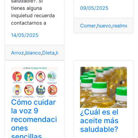
saludable?. Si
tienes alguna
09/05/2025
inquietud recuerda
contactarnos a
Comer
,
huevo
,
realmente
,
14/05/2025
Arroz
,
blanco
,
Dieta
,
Integral
,
Opción
,
Saludable
Cómo cuidar
la voz 9
¿Cuál es el
recomendaci
aceite más
ones
saludable?
sencillas