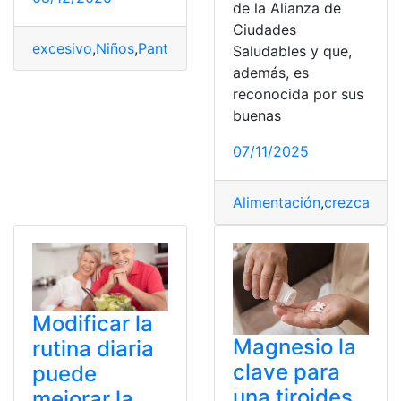
de la Alianza de
Ciudades
excesivo
,
Niños
,
Pantallas
,
Saludable
,
Tiempo
Saludables y que,
además, es
reconocida por sus
buenas
07/11/2025
Alimentación
,
crezcan
,
Ni
Modificar la
Magnesio la
rutina diaria
clave para
puede
una tiroides
mejorar la