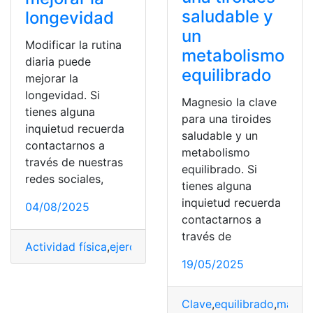
saludable y
longevidad
un
Modificar la rutina
metabolismo
diaria puede
equilibrado
mejorar la
longevidad. Si
Magnesio la clave
tienes alguna
para una tiroides
inquietud recuerda
saludable y un
contactarnos a
metabolismo
través de nuestras
equilibrado. Si
redes sociales,
tienes alguna
inquietud recuerda
04/08/2025
contactarnos a
través de
Actividad física
,
ejercicio
,
Hábitos
,
hábitos alimenticios
,
19/05/2025
Clave
,
equilibrado
,
magne