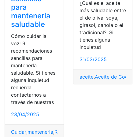
¿Cuál es el aceite
para
más saludable entre
mantenerla
el de oliva, soya,
saludable
girasol, canola o el
tradicional?. Si
Cómo cuidar la
tienes alguna
voz: 9
inquietud
recomendaciones
sencillas para
31/03/2025
mantenerla
saludable. Si tienes
aceite
,
Aceite de Coco
,
Ac
alguna inquietud
recuerda
contactarnos a
través de nuestras
23/04/2025
Cuidar
,
mantenerla
,
Recomendaciones
,
Saludable
,
Voz