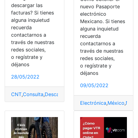
descargar las
nuevo Pasaporte
facturas? Si tienes
electrónico
alguna inquietud
Mexicano. Si tienes
recuerda
alguna inquietud
contactarnos a
recuerda
través de nuestras
contactarnos a
redes sociales,
través de nuestras
o regístrate y
redes sociales,
déjanos
o regístrate y
déjanos
28/05/2022
09/05/2022
CNT
,
Consulta
,
Descargar
,
Electrónica
,
factura
Electrónica
,
México
,
Nuev