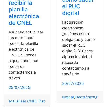
recibir la
el RUC
planilla
digital
electrónica
de CNEL
Facturación
electrónica:
Así debe actualizar
¿quiénes están
los datos para
obligados y cómo
recibir la planilla
sacar el RUC
electrónica de
digital?. Si tienes
CNEL. Si tienes
alguna inquietud
alguna inquietud
recuerda
recuerda
contactarnos a
contactarnos a
través de
través
20/07/2025
25/07/2025
Digital
,
Electrónica
,
Factu
actualizar
,
CNEL
,
Datos
,
Electrónica
,
planilla
,
Recibir