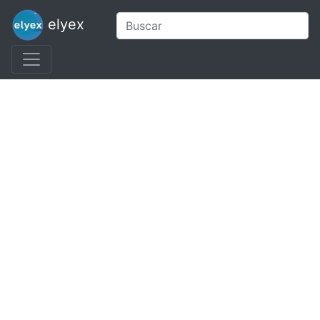
elyex