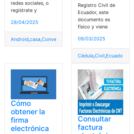
redes sociales, o
Registro Civil de
regístrate y
Ecuador, este
documento es
28/04/2025
físico y viene
09/03/2025
Android
,
casa
,
Convertir
,
Electrónica
,
mirilla
,
viejo
Cédula
,
Civil
,
Ecuador
,
Ele
Cómo
obtener la
Consultar
firma
factura
electrónica