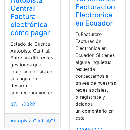
Autopista
Facturación
Central
Electrónica
Factura
en Ecuador
electrónica
cómo pagar
TuFacturero
Facturación
Estado de Cuenta
Electrónica en
Autopista Central.
Ecuador. Si tienes
Entre las diferentes
alguna inquietud
gestiones que
recuerda
integran un país en
contactarnos a
su auge como
través de nuestras
desarrollo
redes sociales,
socioeconómico es
o regístrate y
déjanos
07/11/2022
un comentario en
esta
Autopista Central
,
Chile
,
Electrónica
,
Estado de cuenta
,
30/06/2022