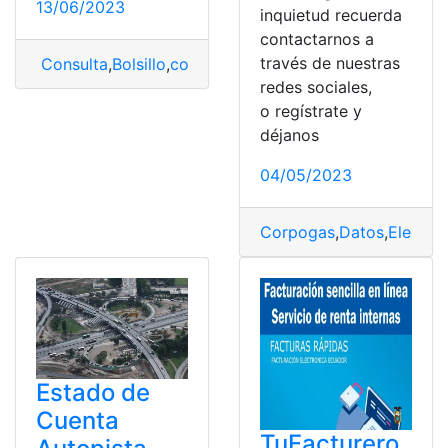
13/06/2023
inquietud recuerda
contactarnos a
través de nuestras
Consulta
,
Bolsillo
,
cobrar
,
Electrónica
,
Familiar
redes sociales,
o regístrate y
déjanos
04/05/2023
Corpogas
,
Datos
,
Electró
Estado de
Cuenta
TuFacturero