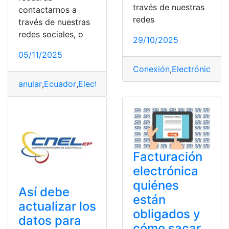
través de nuestras
contactarnos a
redes
través de nuestras
redes sociales, o
29/10/2025
05/11/2025
Conexión
,
Electrónica
,
Fa
anular
,
Ecuador
,
Electrónica
,
Retención
,
SRI
,
SRI en línea
Facturación
electrónica
quiénes
Así debe
están
actualizar los
obligados y
datos para
cómo sacar