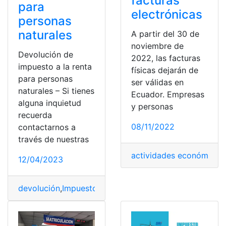
facturas
para
electrónicas
personas
naturales
A partir del 30 de
noviembre de
Devolución de
2022, las facturas
impuesto a la renta
físicas dejarán de
para personas
ser válidas en
naturales – Si tienes
Ecuador. Empresas
alguna inquietud
y personas
recuerda
08/11/2022
contactarnos a
través de nuestras
actividades económicas
,
12/04/2023
devolución
,
Impuesto
,
Impuesto a la renta
,
pago
,
persona