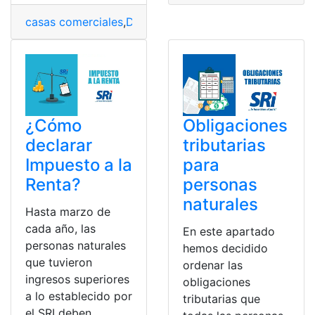
casas comerciales
,
Documentos
,
matriculación de vehí
¿Cómo
Obligaciones
declarar
tributarias
Impuesto a la
para
Renta?
personas
naturales
Hasta marzo de
cada año, las
En este apartado
personas naturales
hemos decidido
que tuvieron
ordenar las
ingresos superiores
obligaciones
a lo establecido por
tributarias que
el SRI deben