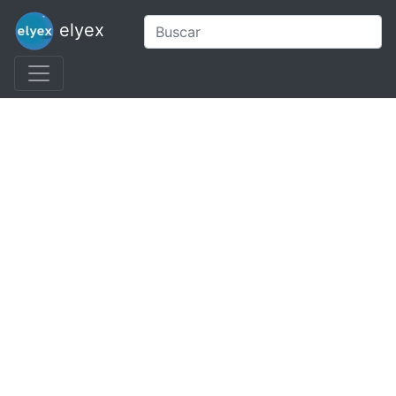
elyex