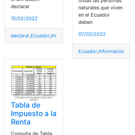
todas las personas
declarar
naturales que viven
en el Ecuador
15/02/2022
deben
07/02/2022
declarar
,
Ecuador
,
Impuesto a la renta
,
personas natural
Ecuador
,
Información
,
obl
Tabla de
Impuesto a la
Renta
Consulta de Tabla