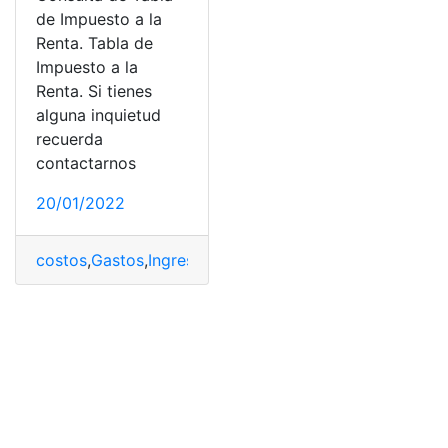
de Impuesto a la
Renta. Tabla de
Impuesto a la
Renta. Si tienes
alguna inquietud
recuerda
contactarnos
20/01/2022
costos
,
Gastos
,
Ingresos
,
personas naturales
,
Renta
,
Tabl