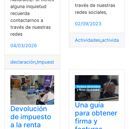
través de nuestras
alguna inquietud
redes sociales,
recuerda
contactarnos a
02/09/2023
través de nuestras
redes
Actividades
,
actividades
04/03/2026
declaración
,
Impuesto
,
Impuesto a la renta
,
Naturales
,
Pe
Una guía
Devolución
para obtener
de impuesto
firma y
a la renta