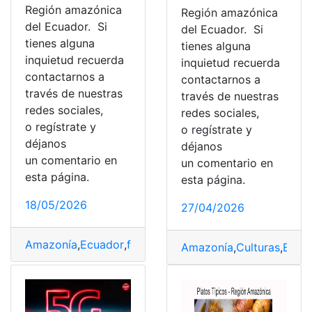
Región amazónica
Región amazónica
del Ecuador. Si
del Ecuador. Si
tienes alguna
tienes alguna
inquietud recuerda
inquietud recuerda
contactarnos a
contactarnos a
través de nuestras
través de nuestras
redes sociales,
redes sociales,
o regístrate y
o regístrate y
déjanos
déjanos
un comentario en
un comentario en
esta página.
esta página.
18/05/2026
27/04/2026
Amazonía
,
Ecuador
,
flora y fauna
,
Regiones
,
Turismo
Amazonía
,
Culturas
,
Ecua