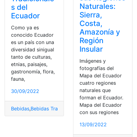
Naturales:
s del
Sierra,
Ecuador
Costa,
Como ya es
Amazonía y
conocido Ecuador
Región
es un país con una
Insular
diversidad sinigual
tanto de culturas,
Imágenes y
etnias, paisajes,
fotografías del
gastronomía, flora,
Mapa del Ecuador
fauna,
cuatro regiones
naturales que
30/09/2022
forman el Ecuador.
Mapa del Ecuador
Bebidas
,
Bebidas Tradicionales
,
Costumbres
,
costumbres
con sus regiones
13/09/2022