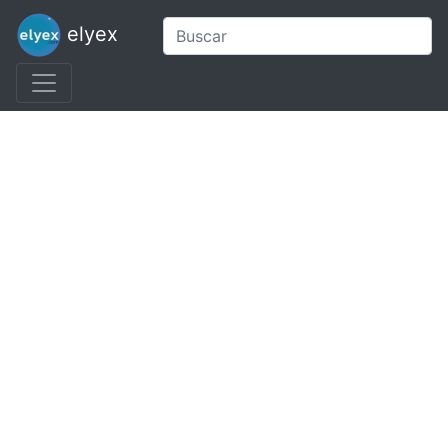
elyex