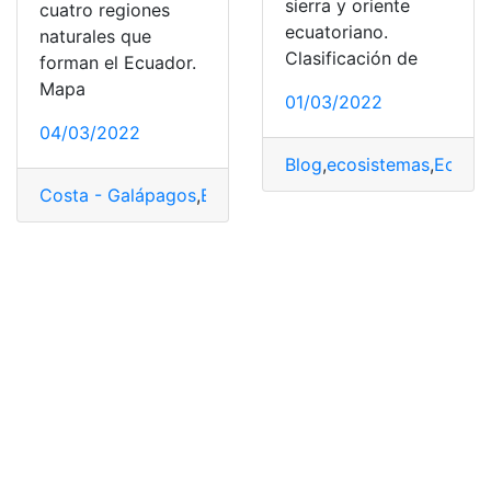
sierra y oriente
cuatro regiones
ecuatoriano.
naturales que
Clasificación de
forman el Ecuador.
Mapa
01/03/2022
04/03/2022
Blog
,
ecosistemas
,
Ecuad
Costa - Galápagos
,
Ecuador
,
Mapas
,
Regiones
,
Sierra-A