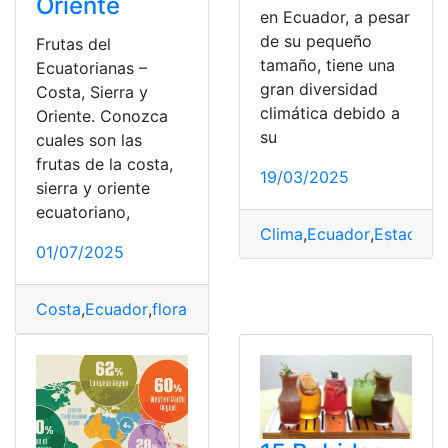
Oriente
en Ecuador, a pesar
de su pequeño
Frutas del
tamaño, tiene una
Ecuatorianas –
gran diversidad
Costa, Sierra y
climática debido a
Oriente. Conozca
su
cuales son las
frutas de la costa,
19/03/2025
sierra y oriente
ecuatoriano,
Clima
,
Ecuador
,
Estacione
01/07/2025
Costa
,
Ecuador
,
flora y fauna
,
Frutas
,
Regiones
,
Sierra