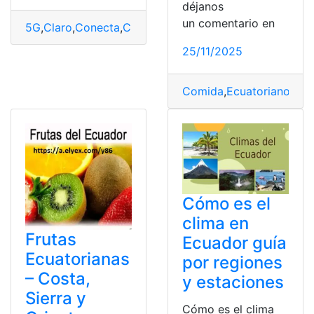
déjanos
un comentario en
5G
,
Claro
,
Conecta
,
Cuatro
,
Ecuador
,
Red
,
Regiones
25/11/2025
Comida
,
Ecuatoriano
,
Ori
Cómo es el
clima en
Frutas
Ecuador guía
Ecuatorianas
por regiones
– Costa,
y estaciones
Sierra y
Cómo es el clima