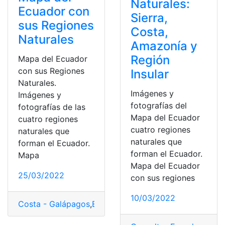
Naturales:
Ecuador con
Sierra,
sus Regiones
Costa,
Naturales
Amazonía y
Región
Mapa del Ecuador
con sus Regiones
Insular
Naturales.
Imágenes y
Imágenes y
fotografías del
fotografías de las
Mapa del Ecuador
cuatro regiones
cuatro regiones
naturales que
naturales que
forman el Ecuador.
forman el Ecuador.
Mapa
Mapa del Ecuador
25/03/2022
con sus regiones
10/03/2022
Costa - Galápagos
,
Ecuador
,
Mapa
,
Regiones
,
Sierra-Am