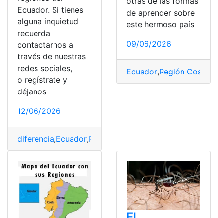
otras de las formas
Ecuador. Si tienes
de aprender sobre
alguna inquietud
este hermoso país
recuerda
09/06/2026
contactarnos a
través de nuestras
redes sociales,
Ecuador
,
Región Costa
,
R
o regístrate y
déjanos
12/06/2026
diferencia
,
Ecuador
,
Regiones
,
Típicos
,
Trajes
El