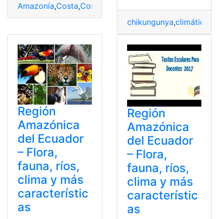
Amazonía
,
Costa
,
Costa - Galápagos
,
Ecuador
,
Mapas
,
Na
chikungunya
,
climático
,
e
Región
Región
Amazónica
Amazónica
del Ecuador
del Ecuador
– Flora,
– Flora,
fauna, ríos,
fauna, ríos,
clima y más
clima y más
característic
característic
as
as