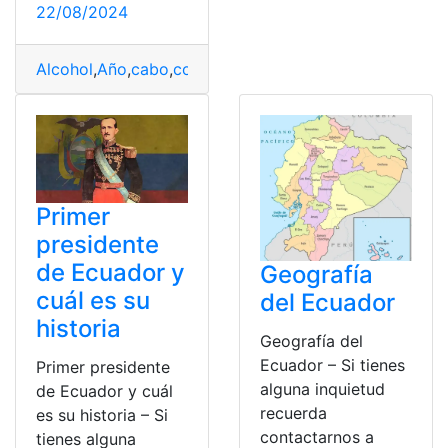
22/08/2024
Alcohol
,
Año
,
cabo
,
consumen
,
ilustradas
,
Mapa
,
menos
,
R
Primer
presidente
de Ecuador y
Geografía
cuál es su
del Ecuador
historia
Geografía del
Ecuador – Si tienes
Primer presidente
alguna inquietud
de Ecuador y cuál
recuerda
es su historia – Si
contactarnos a
tienes alguna