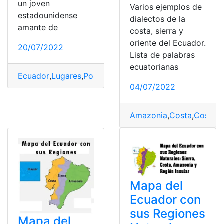
un joven
Varios ejemplos de
estadounidense
dialectos de la
amante de
costa, sierra y
oriente del Ecuador.
20/07/2022
Lista de palabras
ecuatorianas
Ecuador
,
Lugares
,
Postales
,
Regiones
,
Turismo
,
turismo e
04/07/2022
Amazonia
,
Costa
,
Costa -
Mapa del
Ecuador con
sus Regiones
Mapa del