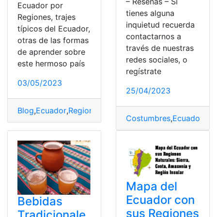
– Reseñas – Si
Ecuador por
tienes alguna
Regiones, trajes
inquietud recuerda
típicos del Ecuador,
contactarnos a
otras de las formas
través de nuestras
de aprender sobre
redes sociales, o
este hermoso país
regístrate
03/05/2023
25/04/2023
Blog
,
Ecuador
,
Regiones
,
Típicos
,
Trajes
Costumbres
,
Ecuador
,
Ind
Mapa del
Ecuador con
Bebidas
sus Regiones
Tradicionale