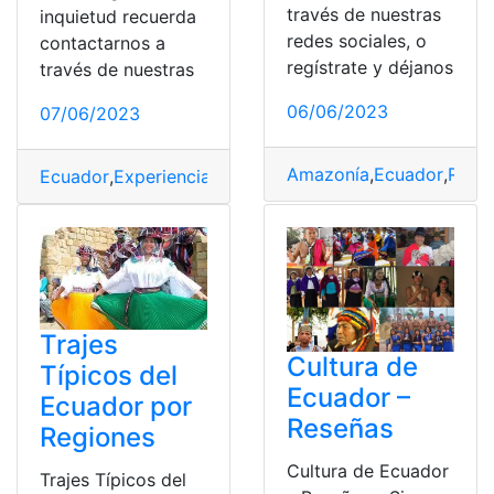
través de nuestras
inquietud recuerda
redes sociales, o
contactarnos a
regístrate y déjanos
través de nuestras
06/06/2023
07/06/2023
Amazonía
,
Ecuador
,
Regió
Ecuador
,
Experiencia
,
Historia
,
presidente
,
Regiones
Trajes
Cultura de
Típicos del
Ecuador –
Ecuador por
Reseñas
Regiones
Cultura de Ecuador
Trajes Típicos del