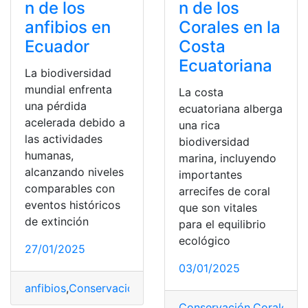
n de los
n de los
anfibios en
Corales en la
Ecuador
Costa
Ecuatoriana
La biodiversidad
mundial enfrenta
La costa
una pérdida
ecuatoriana alberga
acelerada debido a
una rica
las actividades
biodiversidad
humanas,
marina, incluyendo
alcanzando niveles
importantes
comparables con
arrecifes de coral
eventos históricos
que son vitales
de extinción
para el equilibrio
ecológico
27/01/2025
03/01/2025
anfibios
,
Conservación
,
Ecuador
Conservación
,
Corales
,
Co