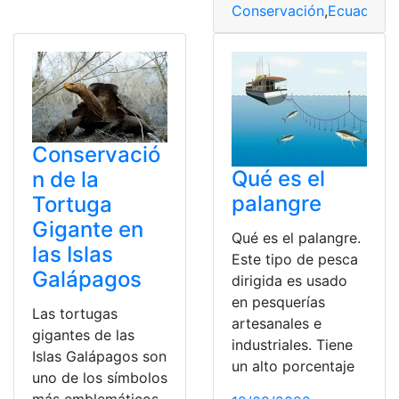
Conservación
,
Ecuador
,
e
Conservació
Qué es el
n de la
palangre
Tortuga
Gigante en
Qué es el palangre.
las Islas
Este tipo de pesca
Galápagos
dirigida es usado
en pesquerías
Las tortugas
artesanales e
gigantes de las
industriales. Tiene
Islas Galápagos son
un alto porcentaje
uno de los símbolos
más emblemáticos