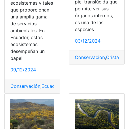
piel translúcida que
ecosistemas vitales
permite ver sus
que proporcionan
órganos internos,
una amplia gama
es una de las
de servicios
especies
ambientales. En
Ecuador, estos
03/12/2024
ecosistemas
desempeñan un
Conservación
,
Cristal
,
Ra
papel
09/12/2024
Conservación
,
Ecuador
,
humedales