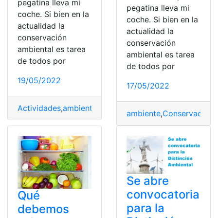
pegatina lleva mi
pegatina lleva mi
coche. Si bien en la
coche. Si bien en la
actualidad la
actualidad la
conservación
conservación
ambiental es tarea
ambiental es tarea
de todos por
de todos por
19/05/2022
17/05/2022
Actividades
,
ambiente
,
Auto
,
Conservación
,
España
ambiente
,
Conservación
,
Se abre
convocatoria
Qué
para la
debemos