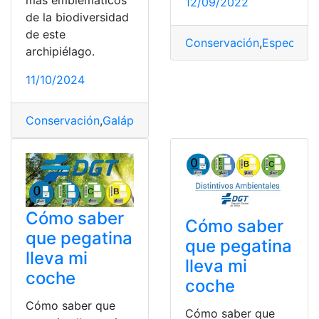
12/09/2022
de la biodiversidad
de este
Conservación
,
Especies
,
G
archipiélago.
11/10/2024
Conservación
,
Galápagos
,
Gigante
,
Islas
,
tortuga
Cómo saber
Cómo saber
que pegatina
que pegatina
lleva mi
lleva mi
coche
coche
Cómo saber que
Cómo saber que