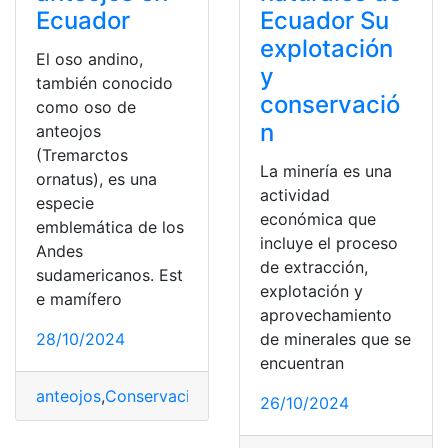
Ecuador
Ecuador Su
explotación
El oso andino,
y
también conocido
conservació
como oso de
n
anteojos
(Tremarctos
La minería es una
ornatus), es una
actividad
especie
económica que
emblemática de los
incluye el proceso
Andes
de extracción,
sudamericanos. Est
explotación y
e mamífero
aprovechamiento
28/10/2024
de minerales que se
encuentran
anteojos
,
Conservación
,
desafíos
,
Ecuador
,
Esfuerzos
,
Os
26/10/2024