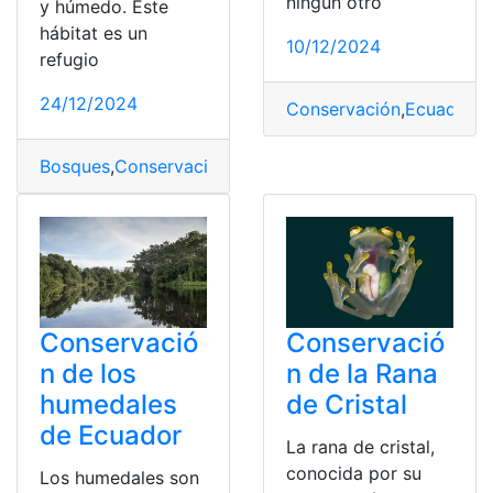
ningún otro
y húmedo. Este
hábitat es un
10/12/2024
refugio
24/12/2024
Conservación
,
Ecuador
,
E
Bosques
,
Conservación
,
Ecuador
,
Niebla
Conservació
Conservació
n de los
n de la Rana
humedales
de Cristal
de Ecuador
La rana de cristal,
conocida por su
Los humedales son