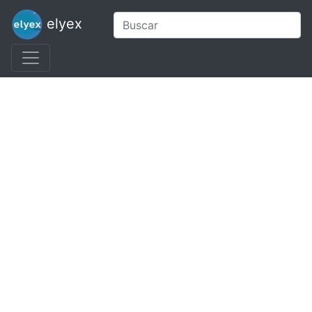
elyex