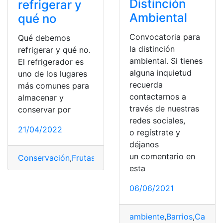
Distinción
refrigerar y
Ambiental
qué no
Convocatoria para
Qué debemos
la distinción
refrigerar y qué no.
ambiental. Si tienes
El refrigerador es
alguna inquietud
uno de los lugares
recuerda
más comunes para
contactarnos a
almacenar y
través de nuestras
conservar por
redes sociales,
21/04/2022
o regístrate y
déjanos
un comentario en
Conservación
,
Frutas
,
Productos
,
Refrigerar
,
Verduras
esta
06/06/2021
ambiente
,
Barrios
,
Calific