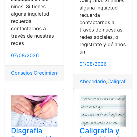
Caligrafía. Si tienes
niños. Si tienes
alguna inquietud
alguna inquietud
recuerda
recuerda
contactarnos a
contactarnos a
través de nuestras
través de nuestras
redes sociales, o
redes
regístrate y déjanos
un
07/08/2026
01/08/2026
Consejos
,
Crecimiento
,
Niños
,
Saludable
Abecedario
,
Caligrafía
,
Cu
Disgrafía
Caligrafía y