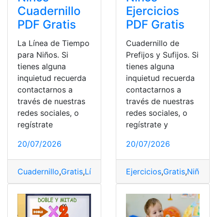
Cuadernillo
Ejercicios
PDF Gratis
PDF Gratis
La Línea de Tiempo
Cuadernillo de
para Niños. Si
Prefijos y Sufijos. Si
tienes alguna
tienes alguna
inquietud recuerda
inquietud recuerda
contactarnos a
contactarnos a
través de nuestras
través de nuestras
redes sociales, o
redes sociales, o
regístrate
regístrate y
20/07/2026
20/07/2026
Cuadernillo
,
Gratis
,
Línea
,
Niños
Ejercicios
,
PDF
,
Tiempo
,
Gratis
,
Niños
,
P