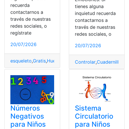
recuerda
tienes alguna
contactarnos a
inquietud recuerda
través de nuestras
contactarnos a
redes sociales, o
través de nuestras
regístrate
redes sociales, o
20/07/2026
20/07/2026
esqueleto
,
Gratis
,
Huesos
,
Niños
,
PDF
Controlar
,
Cuadernillo
,
Gr
Números
Sistema
Negativos
Circulatorio
para Niños
para Niños