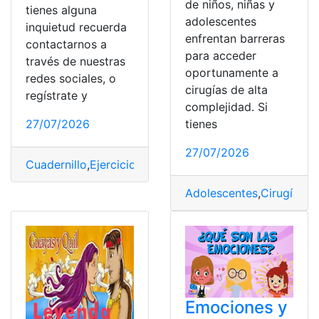
de niños, niñas y
tienes alguna
adolescentes
inquietud recuerda
enfrentan barreras
contactarnos a
para acceder
través de nuestras
oportunamente a
redes sociales, o
cirugías de alta
regístrate y
complejidad. Si
tienes
27/07/2026
27/07/2026
Cuadernillo
,
Ejercicios
,
Gratis
,
Imprimir
,
Niños
,
PDF
,
Resta
Adolescentes
,
Cirugías
,
c
Emociones y