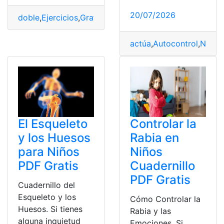
20/07/2026
doble
,
Ejercicios
,
Gratis
,
Mitad
,
Niños
,
PDF
actúa
,
Autocontrol
,
Niños
,
El Esqueleto
Controlar la
y los Huesos
Rabia en
para Niños
Niños
PDF Gratis
Cuadernillo
PDF Gratis
Cuadernillo del
Esqueleto y los
Cómo Controlar la
Huesos. Si tienes
Rabia y las
alguna inquietud
Emociones. Si