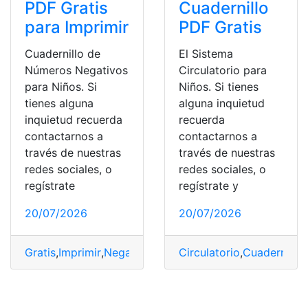
PDF Gratis
Cuadernillo
para Imprimir
PDF Gratis
Cuadernillo de
El Sistema
Números Negativos
Circulatorio para
para Niños. Si
Niños. Si tienes
tienes alguna
alguna inquietud
inquietud recuerda
recuerda
contactarnos a
contactarnos a
través de nuestras
través de nuestras
redes sociales, o
redes sociales, o
regístrate
regístrate y
20/07/2026
20/07/2026
Gratis
,
Imprimir
,
Negativos
,
Niños
Circulatorio
,
Números
,
,
PDF
Cuadernillo
,