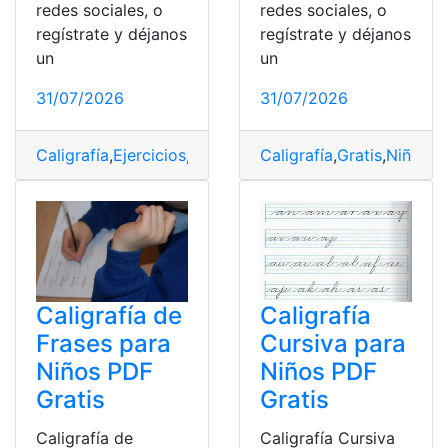
redes sociales, o
redes sociales, o
regístrate y déjanos
regístrate y déjanos
un
un
31/07/2026
31/07/2026
Caligrafía
,
Ejercicios
,
Gratis
,
Niños
Caligrafía
,
PDF
,
Gratis
,
Niños
,
P
Caligrafía de
Caligrafía
Frases para
Cursiva para
Niños PDF
Niños PDF
Gratis
Gratis
Caligrafía de
Caligrafía Cursiva