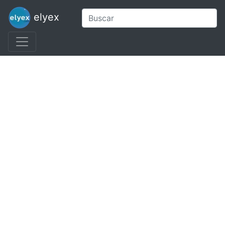
elyex