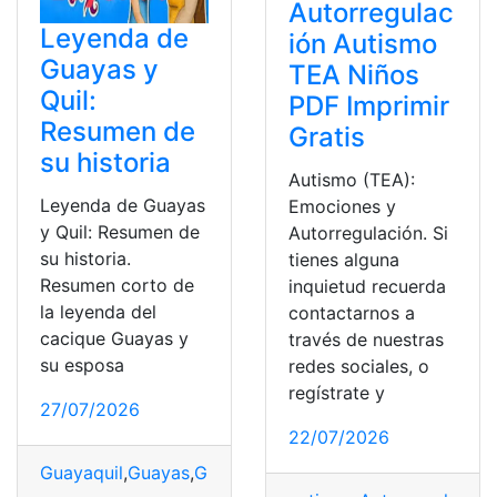
Autorregulac
Leyenda de
ión Autismo
Guayas y
TEA Niños
Quil:
PDF Imprimir
Resumen de
Gratis
su historia
Autismo (TEA):
Leyenda de Guayas
Emociones y
y Quil: Resumen de
Autorregulación. Si
su historia.
tienes alguna
Resumen corto de
inquietud recuerda
la leyenda del
contactarnos a
cacique Guayas y
través de nuestras
su esposa
redes sociales, o
regístrate y
27/07/2026
22/07/2026
Guayaquil
,
Guayas
,
Guayas y Quil
,
Historia
,
Leyendas
,
Niñ