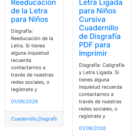
Reeducación
Letra Ligada
de la Letra
para Niños
para Niños
Cursiva
Cuadernillo
Disgrafía:
de Disgrafía
Reeducación de la
PDF para
Letra. Si tienes
Imprimir
alguna inquietud
recuerda
Disgrafía: Caligrafía
contactarnos a
y Letra Ligada. Si
través de nuestras
tienes alguna
redes sociales, o
inquietud recuerda
regístrate y
contactarnos a
01/08/2026
través de nuestras
redes sociales, o
regístrate y
Cuadernillo
,
Disgrafía
,
Imprimir
,
letra
,
Niños
,
PDF
,
Reeduca
01/08/2026