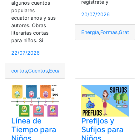
regístrate y
algunos cuentos
populares
20/07/2026
ecuatorianos y sus
autores. Obras
Energía
,
Formas
,
Gratis
,
Ni
literarias cortas
para niños. Si
22/07/2026
cortos
,
Cuentos
,
Ecuatorianos
,
Niños
,
Obras
Línea de
Prefijos y
Tiempo para
Sufijos para
Niños
Niños