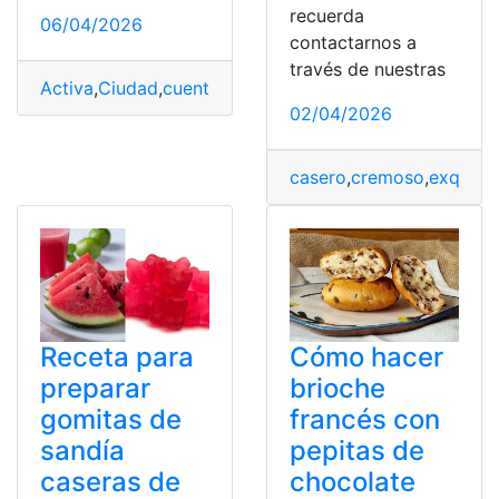
recuerda
06/04/2026
contactarnos a
través de nuestras
Activa
,
Ciudad
,
cuenta
,
cuenta ciudad
,
Fácil
,
Informa
,
Quit
02/04/2026
casero
,
cremoso
,
exquisit
Receta para
Cómo hacer
preparar
brioche
gomitas de
francés con
sandía
pepitas de
caseras de
chocolate