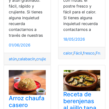
y atún gratinado:
con frutas: el
fácil, rápido y
postre fresco y
crujiente. Si tienes
fácil para el calor.
alguna inquietud
Si tienes alguna
recuerda
inquietud recuerda
contactarnos a
contactarnos a
través de nuestras
18/05/2026
01/06/2026
calor
,
Fácil
,
fresco
,
Frutas
,
atún
,
calabacín
,
crujiente
,
Fácil
,
gratinado
,
Pastel
,
Rápido
Receta de
Arroz chaufa
berenjenas
casero
al ajillo tapa