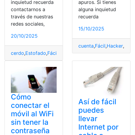
inquietud recuerda
apuros. Si tienes
contactarnos a
alguna inquietud
través de nuestras
recuerda
redes sociales,
15/10/2025
20/10/2025
cuenta
,
Fácil
,
Hacker
,
Play
cerdo
,
Estofado
,
Fácil
,
Receta
,
tradicional
Cómo
Así de fácil
conectar el
puedes
móvil al WiFi
llevar
sin tener la
Internet por
contraseña