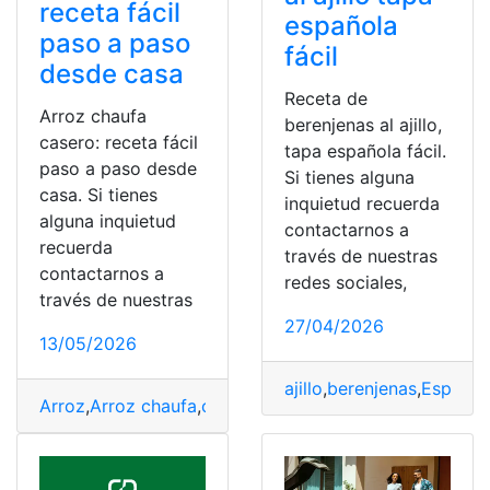
receta fácil
española
paso a paso
fácil
desde casa
Receta de
Arroz chaufa
berenjenas al ajillo,
casero: receta fácil
tapa española fácil.
paso a paso desde
Si tienes alguna
casa. Si tienes
inquietud recuerda
alguna inquietud
contactarnos a
recuerda
través de nuestras
contactarnos a
redes sociales,
través de nuestras
27/04/2026
13/05/2026
ajillo
,
berenjenas
,
Español
Arroz
,
Arroz chaufa
,
casa
,
casero
,
chaufa
,
Fácil
,
Receta