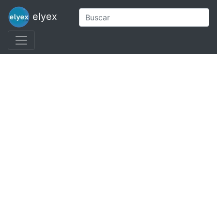
elyex