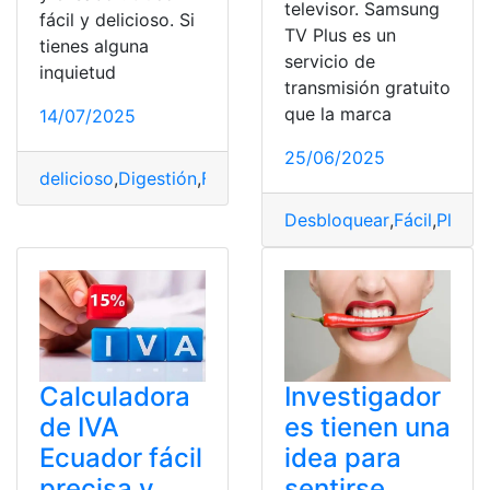
televisor. Samsung
fácil y delicioso. Si
TV Plus es un
tienes alguna
servicio de
inquietud
transmisión gratuito
que la marca
14/07/2025
25/06/2025
delicioso
,
Digestión
,
Fácil
,
mejora
,
Pollo
,
truco}
,
vinagre
Desbloquear
,
Fácil
,
Plus
,
S
Calculadora
Investigador
de IVA
es tienen una
Ecuador fácil
idea para
precisa y
sentirse