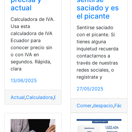
actual
saciado y es
el picante
Calculadora de IVA.
Usa esta
Sentirse saciado
calculadora de IVA
con el picante. Si
Ecuador para
tienes alguna
conocer precio sin
inquietud recuerda
o con IVA en
contactarnos a
segundos. Rápida,
través de nuestras
clara
redes sociales, o
regístrate y
13/06/2025
27/05/2025
Actual
,
Calculadora
,
Ecuador
,
Fácil
,
IVA
,
precisa
Comer
,
despacio
,
Fácil
,
id