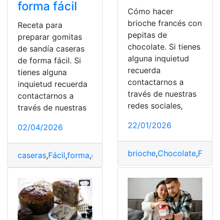
forma fácil
Cómo hacer
brioche francés con
Receta para
pepitas de
preparar gomitas
chocolate. Si tienes
de sandía caseras
alguna inquietud
de forma fácil. Si
recuerda
tienes alguna
contactarnos a
inquietud recuerda
través de nuestras
contactarnos a
redes sociales,
través de nuestras
22/01/2026
02/04/2026
brioche
,
Chocolate
,
Fácil
,
caseras
,
Fácil
,
forma
,
gomitas
,
Preparar
,
Receta
,
sandia