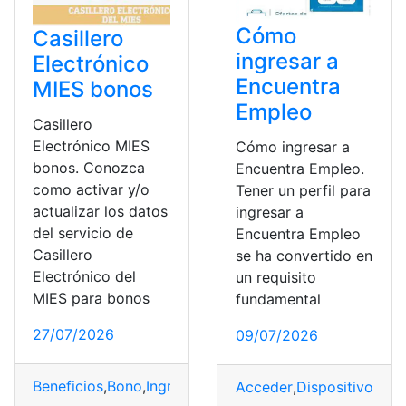
Cómo
Casillero
ingresar a
Electrónico
Encuentra
MIES bonos
Empleo
Casillero
Electrónico MIES
Cómo ingresar a
bonos. Conozca
Encuentra Empleo.
como activar y/o
Tener un perfil para
actualizar los datos
ingresar a
del servicio de
Encuentra Empleo
Casillero
se ha convertido en
Electrónico del
un requisito
MIES para bonos
fundamental
27/07/2026
09/07/2026
Beneficios
,
Bono
,
Ingresar
,
MIES
,
Servicio
Acceder
,
Dispositivo
,
Emp