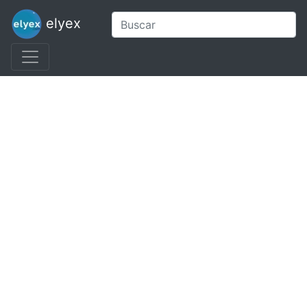
elyex