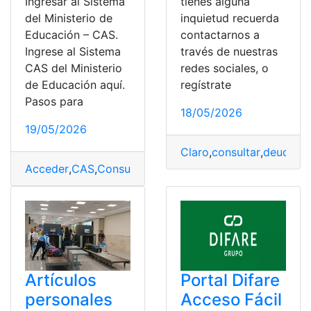
tienes alguna
Ingresar al Sistema
inquietud recuerda
del Ministerio de
contactarnos a
Educación – CAS.
través de nuestras
Ingrese al Sistema
redes sociales, o
CAS del Ministerio
regístrate
de Educación aquí.
Pasos para
18/05/2026
19/05/2026
Claro
,
consultar
,
deuda
,
In
Acceder
,
CAS
,
Consultas
,
Ecuador
,
Educación
,
Ingresar
,
M
Artículos
Portal Difare
personales
Acceso Fácil