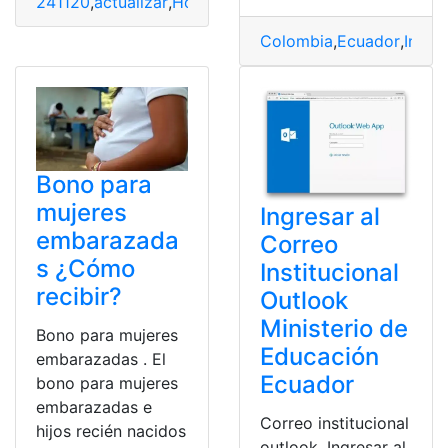
241120
,
actualizar
,
Hoja de vida
,
Ingresar
,
registrar
,
Trámi
Colombia
,
Ecuador
,
Ingre
Bono para
mujeres
Ingresar al
embarazada
Correo
s ¿Cómo
Institucional
recibir?
Outlook
Ministerio de
Bono para mujeres
Educación
embarazadas . El
Ecuador
bono para mujeres
embarazadas e
Correo institucional
hijos recién nacidos
outlook. Ingresar al