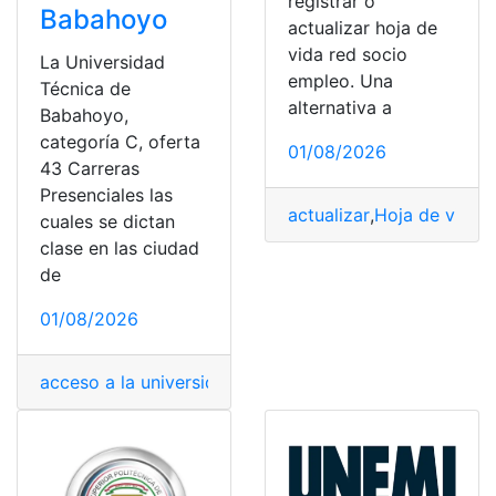
registrar o
Babahoyo
actualizar hoja de
vida red socio
La Universidad
empleo. Una
Técnica de
alternativa a
Babahoyo,
categoría C, oferta
01/08/2026
43 Carreras
Presenciales las
actualizar
,
Hoja de vida
,
I
cuales se dictan
clase en las ciudad
de
01/08/2026
acceso a la universidad
,
Babahoyo
,
carreras
,
carreras un