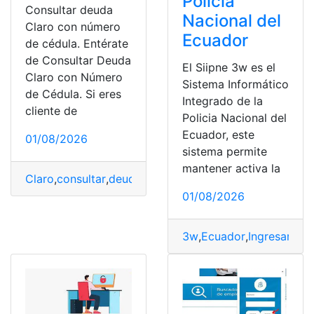
Policia
Consultar deuda
Nacional del
Claro con número
Ecuador
de cédula. Entérate
de Consultar Deuda
El Siipne 3w es el
Claro con Número
Sistema Informático
de Cédula. Si eres
Integrado de la
cliente de
Policia Nacional del
Ecuador, este
01/08/2026
sistema permite
mantener activa la
Claro
,
consultar
,
deuda
,
Ingresar
,
Registro
01/08/2026
3w
,
Ecuador
,
Ingresar
,
Nac