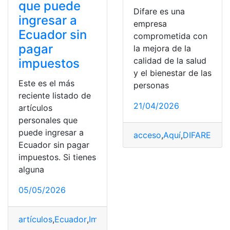
que puede
Difare es una
ingresar a
empresa
Ecuador sin
comprometida con
pagar
la mejora de la
calidad de la salud
impuestos
y el bienestar de las
Este es el más
personas
reciente listado de
21/04/2026
artículos
personales que
puede ingresar a
acceso
,
Aquí
,
DIFARE
,
Fáci
Ecuador sin pagar
impuestos. Si tienes
alguna
05/05/2026
artículos
,
Ecuador
,
Impuestos
,
Ingresar
,
Listado
,
pagar
,
pe