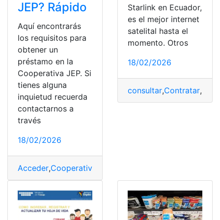
JEP? Rápido
Starlink en Ecuador,
es el mejor internet
Aquí encontrarás
satelital hasta el
los requisitos para
momento. Otros
obtener un
préstamo en la
18/02/2026
Cooperativa JEP. Si
tienes alguna
consultar
,
Contratar
,
Ingr
inquietud recuerda
contactarnos a
través
18/02/2026
Acceder
,
Cooperativa
,
Cooperativa JEP
,
Crédito
,
cuenta