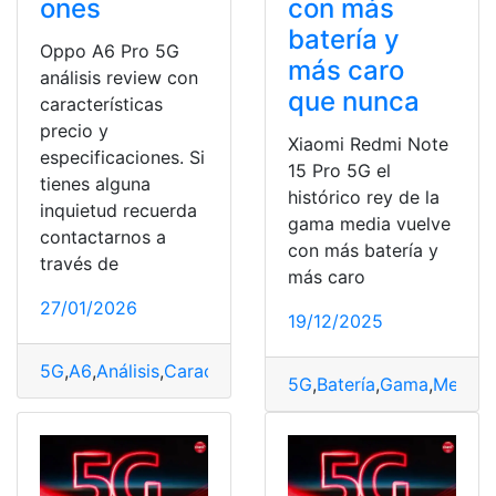
ones
con más
batería y
Oppo A6 Pro 5G
más caro
análisis review con
que nunca
características
precio y
Xiaomi Redmi Note
especificaciones. Si
15 Pro 5G el
tienes alguna
histórico rey de la
inquietud recuerda
gama media vuelve
contactarnos a
con más batería y
través de
más caro
27/01/2026
19/12/2025
5G
,
A6
,
Análisis
,
Características
,
Especificaciones
,
OPPO
,
5G
,
Batería
,
Gama
,
Media
,