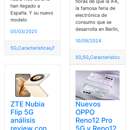
horas de que la IFA,
han llegado a
la famosa feria de
España. Y su nuevo
electrónica de
modelo
consumo que se
desarrolla en Berlín,
05/03/2025
10/09/2024
5G
,
Características
,
Ficha
,
GT
,
Neo
,
Nubia
,
Nuevo
,
Precio
,
T
50
,
5G
,
Características
,
Fi
ZTE Nubia
Nuevos
Flip 5G
OPPO
análisis
Reno12 Pro
review con
5G y Reno12