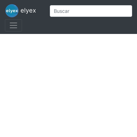
elyex