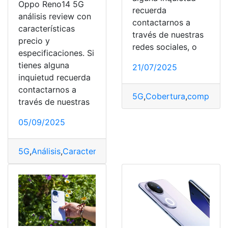
Oppo Reno14 5G
recuerda
análisis review con
contactarnos a
características
través de nuestras
precio y
redes sociales, o
especificaciones. Si
tienes alguna
21/07/2025
inquietud recuerda
contactarnos a
5G
,
Cobertura
,
comproba
través de nuestras
05/09/2025
5G
,
Análisis
,
Características
,
Especificaciones
,
OPPO
,
Pre