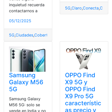
inquietud recuerda
5G
,
Claro
,
Conecta
,
Cuatr
contactarnos a
05/12/2025
5G
,
Ciudades
,
Cobertura
,
Ecuador
,
Nuevo
,
Requisitos
,
Ser
Samsung
OPPO Find
Galaxy M56
X9 5G y
5G
OPPO Find
X9 Pro 5G
Samsung Galaxy
característic
M56 5G: solo se
as precio y
vende en India y no