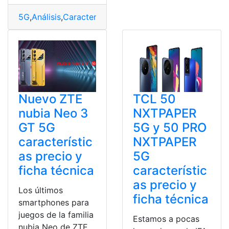
5G
,
Análisis
,
Características
,
Especificaciones
,
Precio
,
Re
Nuevo ZTE
TCL 50
nubia Neo 3
NXTPAPER
GT 5G
5G y 50 PRO
característic
NXTPAPER
as precio y
5G
ficha técnica
característic
as precio y
Los últimos
ficha técnica
smartphones para
juegos de la familia
Estamos a pocas
nubia Neo de ZTE