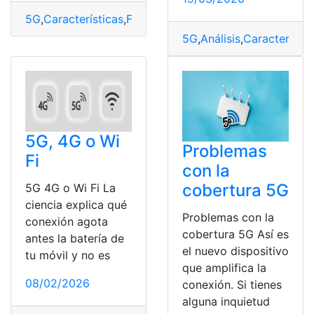
5G
,
Características
,
Ficha
,
Nuevo
,
Precio
,
Realme
,
Técnica
5G
,
Análisis
,
Característic
5G, 4G o Wi
Problemas
Fi
con la
cobertura 5G
5G 4G o Wi Fi La
ciencia explica qué
Problemas con la
conexión agota
cobertura 5G Así es
antes la batería de
el nuevo dispositivo
tu móvil y no es
que amplifica la
08/02/2026
conexión. Si tienes
alguna inquietud