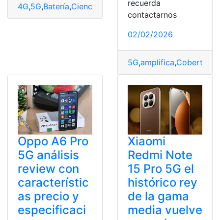
recuerda
4G
,
5G
,
Batería
,
Ciencia
,
Conexión
,
Móvil
,
piensas
,
WiFi
contactarnos
02/02/2026
5G
,
amplifica
,
Cobertura
,
Oppo A6 Pro
Xiaomi
5G análisis
Redmi Note
review con
15 Pro 5G el
característic
histórico rey
as precio y
de la gama
especificaci
media vuelve