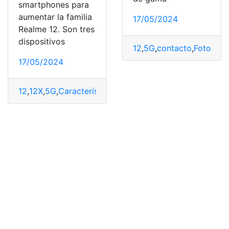
smartphones para
aumentar la familia
17/05/2024
Realme 12. Son tres
dispositivos
12
,
5G
,
contacto
,
Fotos
,
op
17/05/2024
12
,
12X
,
5G
,
Características
,
Ficha
,
Nuevo
,
Precio
,
Realme
,