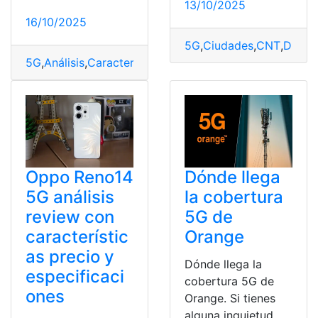
13/10/2025
16/10/2025
5G
,
Ciudades
,
CNT
,
Dicie
5G
,
Análisis
,
Características
,
Especificaciones
,
Lite
,
Preci
Oppo Reno14
Dónde llega
5G análisis
la cobertura
review con
5G de
característic
Orange
as precio y
Dónde llega la
especificaci
cobertura 5G de
ones
Orange. Si tienes
alguna inquietud