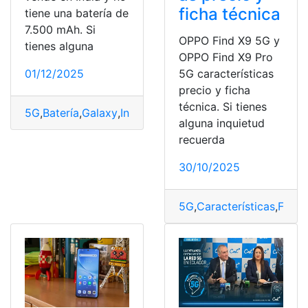
ficha técnica
tiene una batería de
7.500 mAh. Si
OPPO Find X9 5G y
tienes alguna
OPPO Find X9 Pro
01/12/2025
5G características
precio y ficha
técnica. Si tienes
5G
,
Batería
,
Galaxy
,
India
,
M56
,
mAh
,
Samsung
,
vende
alguna inquietud
recuerda
30/10/2025
5G
,
Características
,
Ficha
,