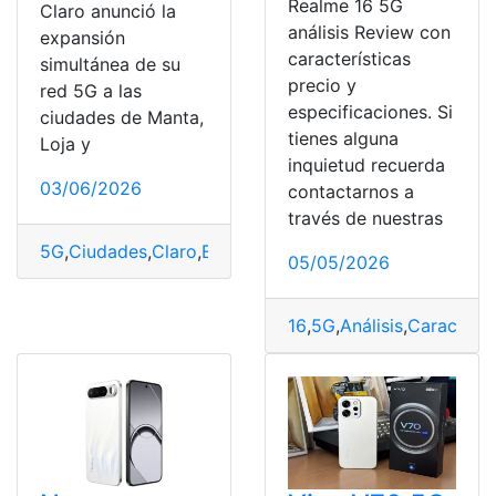
Realme 16 5G
Claro anunció la
análisis Review con
expansión
características
simultánea de su
precio y
red 5G a las
especificaciones. Si
ciudades de Manta,
tienes alguna
Loja y
inquietud recuerda
03/06/2026
contactarnos a
través de nuestras
5G
,
Ciudades
,
Claro
,
Ecuador
,
expande
,
Loja
,
Manta
,
Red
05/05/2026
16
,
5G
,
Análisis
,
Caracterís