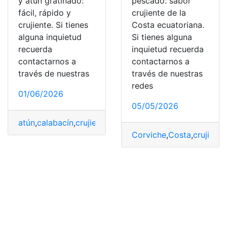
y atún gratinado:
pescado: sabor
fácil, rápido y
crujiente de la
crujiente. Si tienes
Costa ecuatoriana.
alguna inquietud
Si tienes alguna
recuerda
inquietud recuerda
contactarnos a
contactarnos a
través de nuestras
través de nuestras
redes
01/06/2026
05/05/2026
atún
,
calabacín
,
crujiente
,
Fácil
,
gratinado
,
Pastel
,
Rápido
Corviche
,
Costa
,
crujiente