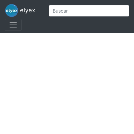
elyex