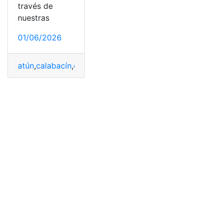
través de
nuestras
01/06/2026
atún
,
calabacín
,
crujiente
,
Fácil
,
gratinado
,
Pastel
,
Rápido