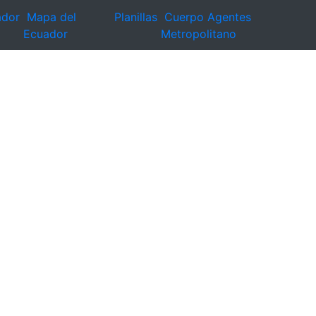
ador
Mapa del
Planillas
Cuerpo Agentes
Ecuador
Metropolitano