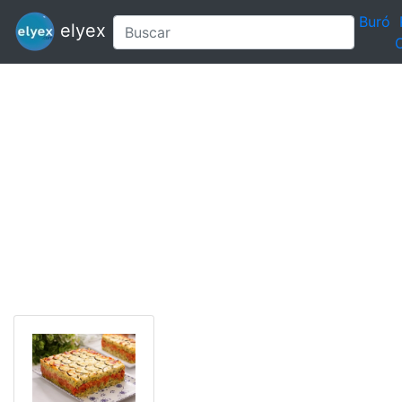
Buró
elyex
C