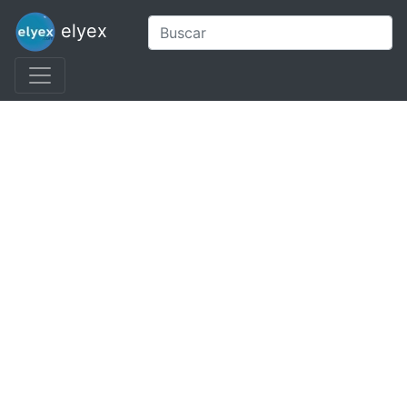
elyex