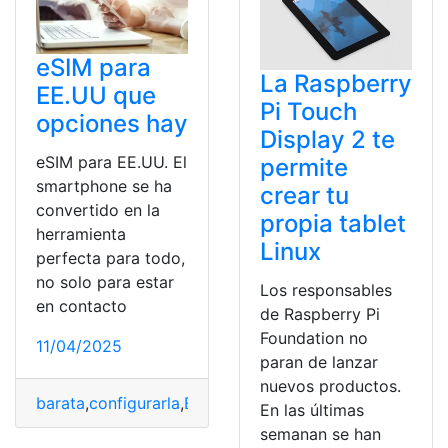
eSIM para
La Raspberry
EE.UU que
Pi Touch
opciones hay
Display 2 te
eSIM para EE.UU. El
permite
smartphone se ha
crear tu
convertido en la
propia tablet
herramienta
Linux
perfecta para todo,
no solo para estar
Los responsables
en contacto
de Raspberry Pi
Foundation no
11/04/2025
paran de lanzar
nuevos productos.
barata
,
configurarla
,
EEUU
,
eSIM
,
opciones
En las últimas
semanan se han