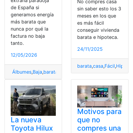
extraña paradoja
No compres casa
de España si
sin saber esto los 3
generamos energía
meses en los que
más barata que
es más fácil
nunca por qué la
conseguir vivienda
factura no baja
barata e hipoteca.
tanto.
24/11/2025
12/05/2026
barata
,
casa
,
Fácil
,
Hipote
Álbumes
,
Baja
,
barata
,
Energía
,
España
,
factura
,
paradoja
Motivos para
La nueva
que no
Toyota Hilux
compres una