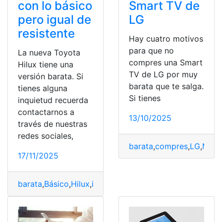
con lo básico
Smart TV de
pero igual de
LG
resistente
Hay cuatro motivos
para que no
La nueva Toyota
compres una Smart
Hilux tiene una
TV de LG por muy
versión barata. Si
barata que te salga.
tienes alguna
Si tienes
inquietud recuerda
contactarnos a
13/10/2025
través de nuestras
redes sociales,
barata
,
compres
,
LG
,
Moti
17/11/2025
barata
,
Básico
,
Hilux
,
igual
,
Nueva
,
pero
,
Resistente
,
Toyot