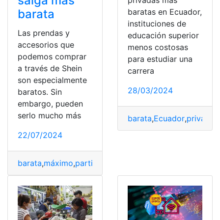
salga más
privadas más
barata
baratas en Ecuador,
instituciones de
Las prendas y
educación superior
accesorios que
menos costosas
podemos comprar
para estudiar una
a través de Shein
carrera
son especialmente
28/03/2024
baratos. Sin
embargo, pueden
serlo mucho más
barata
,
Ecuador
,
privadas
22/07/2024
barata
,
máximo
,
partido
,
Puntos
,
Ropa
,
Shein