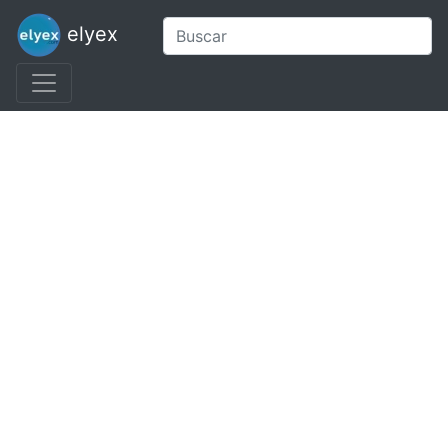
elyex