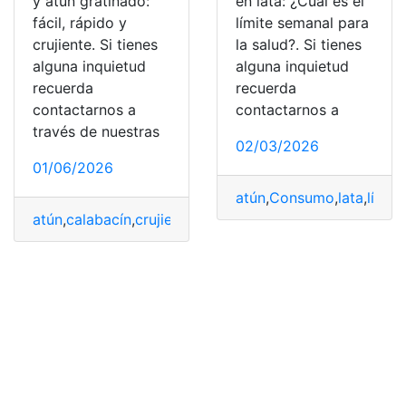
y atún gratinado:
en lata: ¿Cuál es el
fácil, rápido y
límite semanal para
crujiente. Si tienes
la salud?. Si tienes
alguna inquietud
alguna inquietud
recuerda
recuerda
contactarnos a
contactarnos a
través de nuestras
02/03/2026
01/06/2026
atún
,
Consumo
,
lata
,
límite
atún
,
calabacín
,
crujiente
,
Fácil
,
gratinado
,
Pastel
,
Rápido