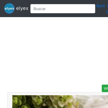
Buró
elyex
C
Wh