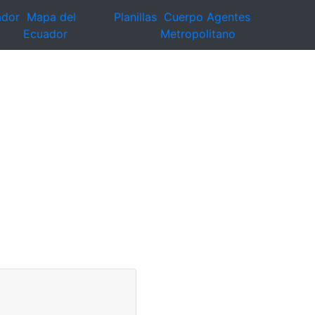
ador
Mapa del
Planillas
Cuerpo Agentes
Ecuador
Metropolitano