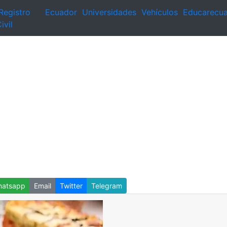
Registro
Ecuador
Universidades
Vehículos
Educarecu
ivil
atsapp
Email
Twitter
Telegram