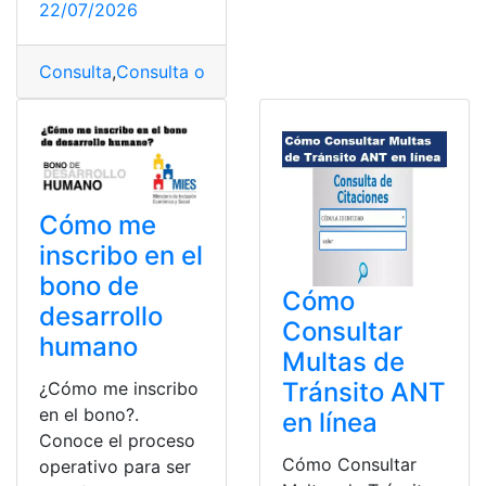
22/07/2026
Consulta
,
Consulta online
,
Descargar
,
registrar
,
rfc sat
Cómo me
inscribo en el
bono de
Cómo
desarrollo
Consultar
humano
Multas de
Tránsito ANT
¿Cómo me inscribo
en el bono?.
en línea
Conoce el proceso
Cómo Consultar
operativo para ser