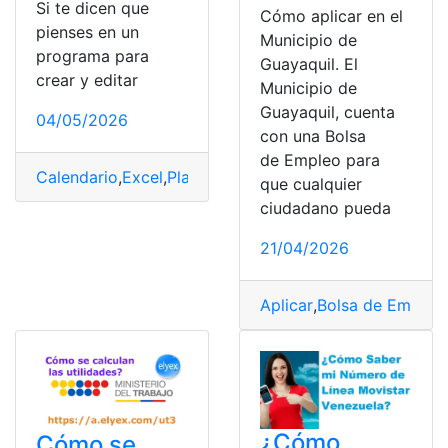
Si te dicen que
Cómo aplicar en el
pienses en un
Municipio de
programa para
Guayaquil. El
crear y editar
Municipio de
Guayaquil, cuenta
04/05/2026
con una Bolsa
de Empleo para
Calendario
,
Excel
,
Plantillas
que cualquier
ciudadano pueda
21/04/2026
Aplicar
,
Bolsa de Empleo
,
¿Cómo
Cómo se