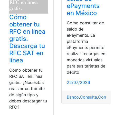
ePayments
en México
Cómo
Como consultar de
obtener tu
saldo de
RFC en línea
ePayments. La
gratis.
plataforma
Descarga tu
ePayments permite
RFC SAT en
realizar recargas en
línea
monedas virtuales
para sus tarjetas de
Cómo obtener tu
débito
RFC SAT en línea
22/07/2026
gratis. ¿Necesitas
realizar un trámite
de algún tipo y
Banco
,
Consulta
,
Consulta
debes descargar tu
RFC?