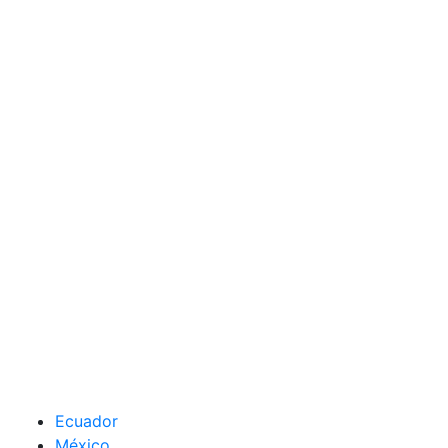
Ecuador
México