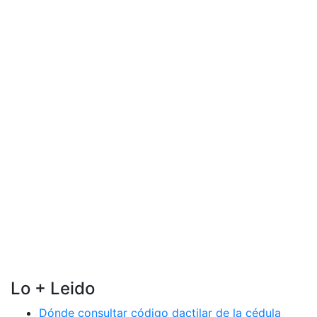
Lo + Leido
Dónde consultar código dactilar de la cédula