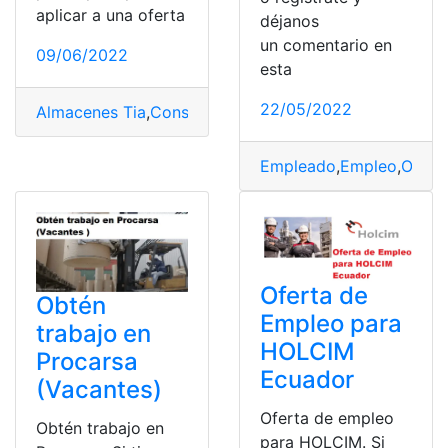
aplicar a una oferta
déjanos
un comentario en
09/06/2022
esta
22/05/2022
Almacenes Tia
,
Consulta de empleos
,
empleos
,
Nuevos 
Empleado
,
Empleo
,
Ofert
Oferta de
Obtén
Empleo para
trabajo en
HOLCIM
Procarsa
Ecuador
(Vacantes)
Oferta de empleo
Obtén trabajo en
para HOLCIM. Si