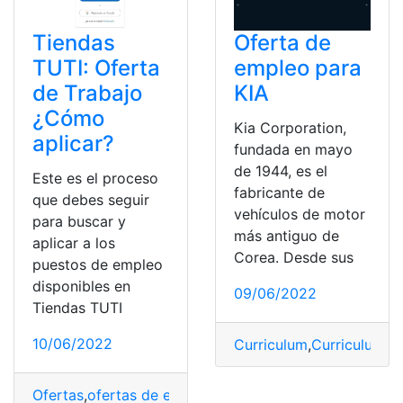
Tiendas
Oferta de
TUTI: Oferta
empleo para
de Trabajo
KIA
¿Cómo
Kia Corporation,
aplicar?
fundada en mayo
de 1944, es el
Este es el proceso
fabricante de
que debes seguir
vehículos de motor
para buscar y
más antiguo de
aplicar a los
Corea. Desde sus
puestos de empleo
disponibles en
09/06/2022
Tiendas TUTI
10/06/2022
Curriculum
,
Curriculum V
Ofertas
,
ofertas de empleo
,
Ofertas de Trabajo
,
Pasos
,
T