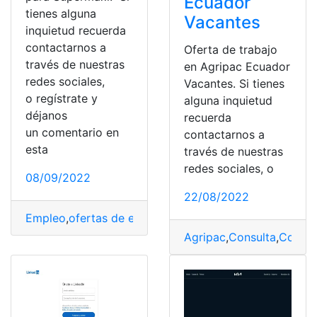
Ecuador
tienes alguna
Vacantes
inquietud recuerda
contactarnos a
Oferta de trabajo
través de nuestras
en Agripac Ecuador
redes sociales,
Vacantes. Si tienes
o regístrate y
alguna inquietud
déjanos
recuerda
un comentario en
contactarnos a
esta
través de nuestras
redes sociales, o
08/09/2022
22/08/2022
Empleo
,
ofertas de empleo
,
propuestas
,
Trabajadores
,
V
Agripac
,
Consulta
,
Consul