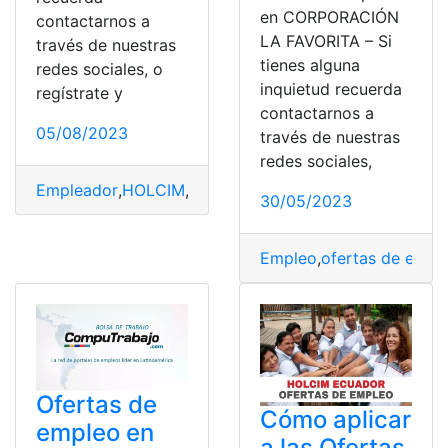
en CORPORACIÓN
contactarnos a
LA FAVORITA – Si
través de nuestras
tienes alguna
redes sociales, o
inquietud recuerda
regístrate y
contactarnos a
05/08/2023
través de nuestras
redes sociales,
Empleador
,
HOLCIM
,
ofertas de empleo
,
propuestas
,
tra
30/05/2023
Empleo
,
ofertas de empl
Ofertas de
Cómo aplicar
empleo en
a las Ofertas