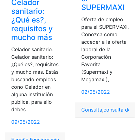
Celador
SUPERMAXI
sanitario:
¿Qué es?,
Oferta de empleo
para el SUPERMAXI.
requisitos y
Conozca como
mucho más
acceder a la oferta
laboral de la
Celador sanitario.
Corporación
Celador sanitario:
Favorita
¿Qué es?, requisitos
(Supermaxi y
y mucho más. Estás
Megamaxi),
buscando empleos
cono Celador en
02/05/2022
alguna institución
pública, para ello
debes
Consulta
,
consulta de ca
09/05/2022
España
,
Funcionamiento
,
ofertas de empleo
,
Procesos
,
r