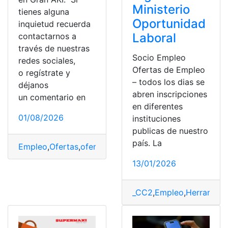
Ministerio
tienes alguna
Oportunidad
inquietud recuerda
Laboral
contactarnos a
través de nuestras
Socio Empleo
redes sociales,
Ofertas de Empleo
o regístrate y
– todos los dias se
déjanos
abren inscripciones
un comentario en
en diferentes
01/08/2026
instituciones
publicas de nuestro
país. La
Empleo
,
Ofertas
,
ofertas de empleo
,
propuestas
,
Trabaj
13/01/2026
_CC2
,
Empleo
,
Herramien