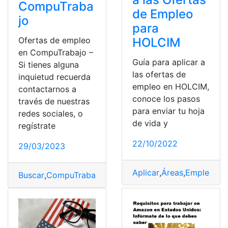
CompuTraba
de Empleo
jo
para
HOLCIM
Ofertas de empleo
en CompuTrabajo –
Guía para aplicar a
Si tienes alguna
las ofertas de
inquietud recuerda
empleo en HOLCIM,
contactarnos a
conoce los pasos
través de nuestras
para enviar tu hoja
redes sociales, o
de vida y
regístrate
22/10/2022
29/03/2023
Aplicar
,
Áreas
,
Empleo
,
HO
Buscar
,
CompuTrabajo
,
Información
,
Ofertas
,
ofertas de