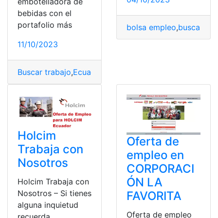
embotelladora de
bebidas con el
portafolio más
bolsa empleo
,
buscar em
11/10/2023
Buscar trabajo
,
Ecuador
,
Oferta laboral
,
ofertas de emp
Holcim
Oferta de
Trabaja con
empleo en
Nosotros
CORPORACI
ÓN LA
Holcim Trabaja con
Nosotros – Si tienes
FAVORITA
alguna inquietud
Oferta de empleo
recuerda