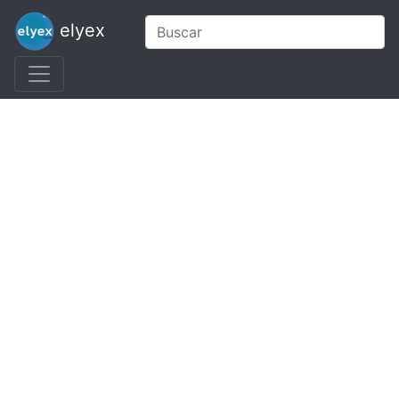
elyex