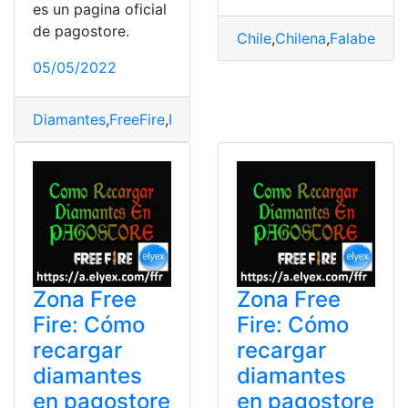
es un pagina oficial
de pagostore.
Chile
,
Chilena
,
Falabella
,
P
05/05/2022
Diamantes
,
FreeFire
,
Pagos
,
Pagostore
,
Recargar
Zona Free
Zona Free
Fire: Cómo
Fire: Cómo
recargar
recargar
diamantes
diamantes
en pagostore
en pagostore