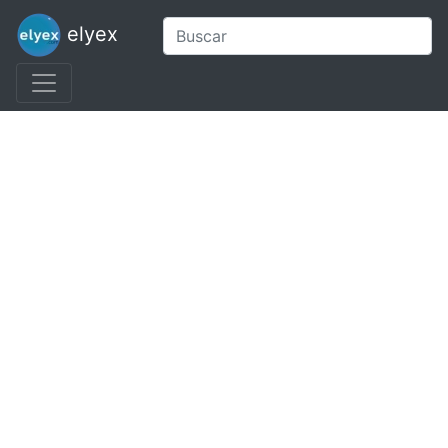
elyex