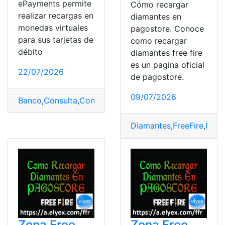
ePayments permite
Cómo recargar
realizar recargas en
diamantes en
monedas virtuales
pagostore. Conoce
para sus tarjetas de
como recargar
débito
diamantes free fire
es un pagina oficial
22/07/2026
de pagostore.
09/07/2026
Banco
,
Consulta
,
Consulta online
,
Consultas
,
México
,
Pag
Diamantes
,
FreeFire
,
Pago
Zona Free
Zona Free