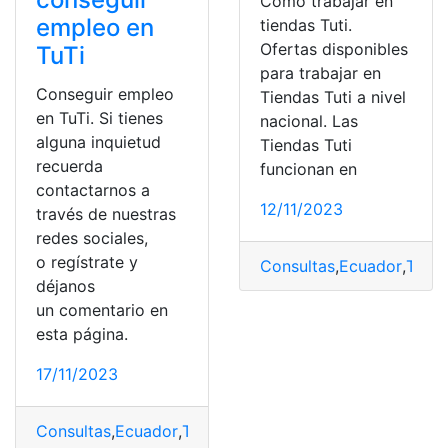
Cómo trabajar en
empleo en
tiendas Tuti.
Ofertas disponibles
TuTi
para trabajar en
Conseguir empleo
Tiendas Tuti a nivel
en TuTi. Si tienes
nacional. Las
alguna inquietud
Tiendas Tuti
recuerda
funcionan en
contactarnos a
12/11/2023
través de nuestras
redes sociales,
o regístrate y
Consultas
,
Ecuador
,
Tiend
déjanos
un comentario en
esta página.
17/11/2023
Consultas
,
Ecuador
,
Tiendas TuTi
,
TuTi