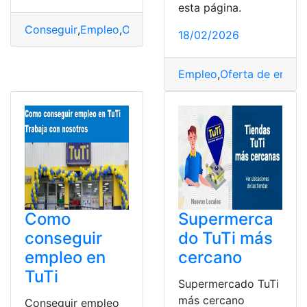
esta página.
Conseguir
,
Empleo
,
Ofertas
,
Trabaja con nosotros
,
TuTi
18/02/2026
Empleo
,
Oferta de emple
Como
Supermerca
conseguir
do TuTi más
empleo en
cercano
TuTi
Supermercado TuTi
más cercano
Conseguir empleo