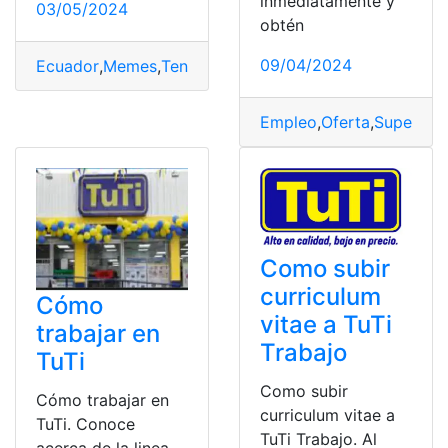
inmediatamente y
03/05/2024
obtén
09/04/2024
Ecuador
,
Memes
,
Tendencia
,
Tiendas
,
TuTi
Empleo
,
Oferta
,
Supermer
Como subir
curriculum
Cómo
vitae a TuTi
trabajar en
Trabajo
TuTi
Como subir
Cómo trabajar en
curriculum vitae a
TuTi. Conoce
TuTi Trabajo. Al