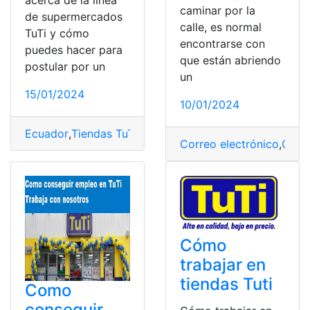
acerca de la linea
caminar por la
de supermercados
calle, es normal
TuTi y cómo
encontrarse con
puedes hacer para
que están abriendo
postular por un
un
15/01/2024
10/01/2024
Ecuador
,
Tiendas TuTi
,
TuTi
Correo electrónico
,
Curri
Cómo
trabajar en
tiendas Tuti
Como
conseguir