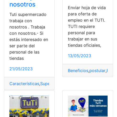
nosotros
Enviar hoja de vida
para oferta de
Tuti supermercado
empleo en el TUTI.
trabaja con
TUTI requiere
nosotros . Trabaja
personal para
con nosotros.- Si
trabajar en sus
estás interesado en
tiendas oficiales,
ser parte del
personal de las
13/05/2023
tiendas
21/05/2023
Beneficios
,
postular
,
Requi
Características
,
Supermercado
,
Tiendas TuTi
,
Trabaja c