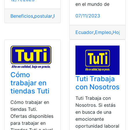
en el mundo de
07/11/2023
Beneficios
,
postular
,
Requisitos
,
Trabajo
,
TuTi
Ecuador
,
Empleo
,
Hoja de
Cómo
Tuti Trabaja
trabajar en
con Nosotros
tiendas Tuti
Tuti Trabaja con
Cómo trabajar en
Nosotros. Si estás
tiendas Tuti.
en busca de una
Ofertas disponibles
emocionante
para trabajar en
oportunidad laboral
Tiendas Tuti a nivel