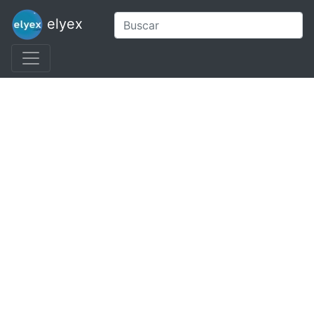
elyex