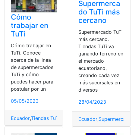
Supermerca
do TuTi más
Cómo
cercano
trabajar en
Supermercado TuTi
TuTi
más cercano.
Cómo trabajar en
Tiendas TuTi va
TuTi. Conoce
ganando terreno en
acerca de la linea
el mercado
de supermercados
ecuatoriano,
TuTi y cómo
creando cada vez
puedes hacer para
más sucursales en
postular por un
diversos
05/05/2023
28/04/2023
Ecuador
,
Tiendas TuTi
,
TuTi
Ecuador
,
Supermercado
,