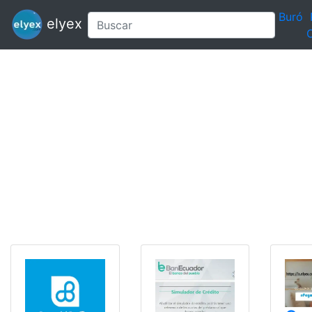
Buró
elyex
C