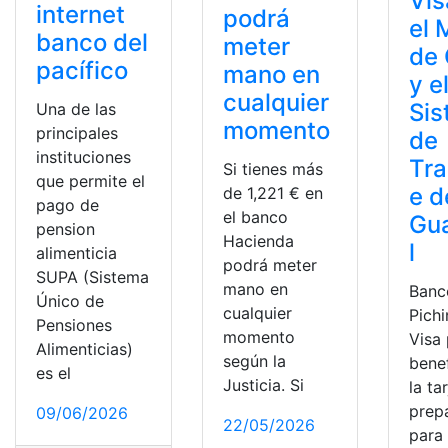
Vis
internet
podrá
el 
banco del
meter
de 
pacífico
mano en
y e
cualquier
Si
Una de las
momento
principales
de
instituciones
Tra
Si tienes más
que permite el
e d
de 1,221 € en
pago de
el banco
Gu
pension
Hacienda
l
alimenticia
podrá meter
SUPA (Sistema
mano en
Banc
Único de
cualquier
Pich
Pensiones
momento
Visa
Alimenticias)
según la
bene
es el
Justicia. Si
la ta
prep
09/06/2026
22/05/2026
para