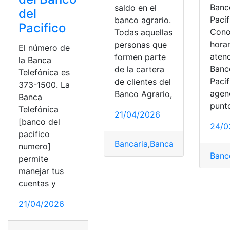
Banc
saldo en el
del
Pacíf
banco agrario.
Pacifico
Cono
Todas aquellas
hora
personas que
El número de
aten
formen parte
la Banca
Banc
de la cartera
Telefónica es
Pacíf
de clientes del
373-1500. La
agen
Banco Agrario,
Banca
punt
Telefónica
21/04/2026
[banco del
24/0
pacifico
Bancaria
,
Bancarios
,
Banco
,
Ban
numero]
Banc
permite
manejar tus
cuentas y
21/04/2026