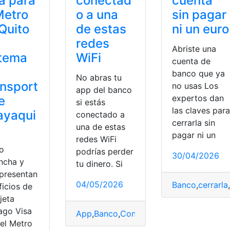
a para
conectad
cuenta
Metro
o a una
sin pagar
Quito
de estas
ni un euro
l
redes
Abriste una
stema
WiFi
cuenta de
banco que ya
No abras tu
nsport
no usas Los
app del banco
expertos dan
e
si estás
las claves para
ayaqui
conectado a
cerrarla sin
una de estas
pagar ni un
redes WiFi
o
podrías perder
30/04/2026
incha y
tu dinero. Si
 presentan
04/05/2026
Banco
,
cerrarla
,
ficios de
rjeta
ago Visa
App
,
Banco
,
Conectado
,
Dinero
,
Perder
,
R
 el Metro