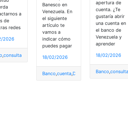
apertura de
Banesco en
erda
cuenta. ¿Te
Venezuela. En
actarnos a
gustaría abrir
el siguiente
és de
una cuenta en
artículo te
tras redes
el banco de
vamos a
Venezuela y
2/2026
indicar cómo
aprender
puedes pagar
o
,
consultar
,
Crear cuenta
,
Saldo
,
Venezuela
18/02/2026
18/02/2026
Banco
,
consulta
Banco
,
cuenta
,
DIRECTV
,
pagar
,
Venezuel
a