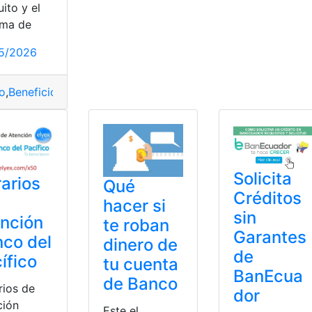
ito y el
A
cia
ema de
5/2026
o
,
Beneficios
,
Guayaquil
,
Metro
,
Pichincha
,
Prepago
,
Quito
,
Sist
Solicita
arios
Qué
Créditos
hacer si
sin
nción
te roban
Garantes
co del
dinero de
de
ífico
tu cuenta
BanEcua
de Banco
rios de
dor
ción
Este el