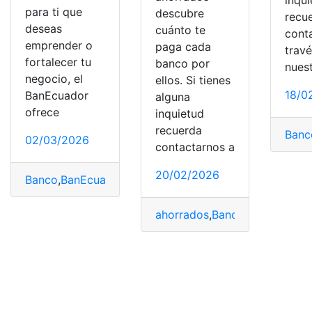
para ti que
descubre
recu
deseas
cuánto te
cont
emprender o
paga cada
trav
fortalecer tu
banco por
nues
negocio, el
ellos. Si tienes
18/0
BanEcuador
alguna
ofrece
inquietud
recuerda
Banc
02/03/2026
contactarnos a
20/02/2026
Banco
,
BanEcuador
,
Consulta
,
Ecuador
,
top2
ahorrados
,
Banco
,
España
,
pag