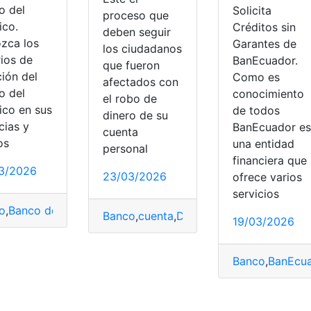
o del
Solicita
proceso que
ico.
Créditos sin
deben seguir
zca los
Garantes de
los ciudadanos
rios de
BanEcuador.
que fueron
ción del
Como es
afectados con
o del
conocimiento
el robo de
ico en sus
de todos
dinero de su
cias y
BanEcuador es
cuenta
os
una entidad
personal
financiera que
3/2026
23/03/2026
ofrece varios
servicios
co de preguntas
,
Banco Internacional
,
Consulta
,
Consulta onl
o
,
Banco del Pacífico
,
Bancomático Plus
,
Horarios de atenció
Banco
,
cuenta
,
Dinero
,
roban
19/03/2026
Banco
,
BanEcu