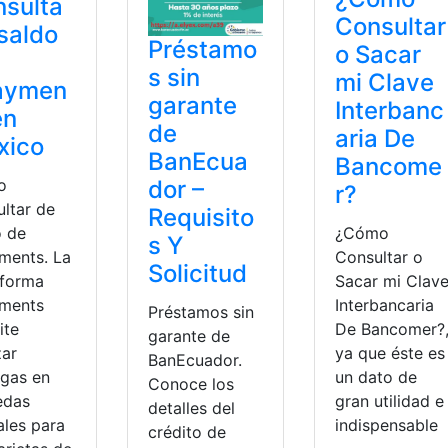
sulta
Consultar
saldo
Préstamo
o Sacar
s sin
mi Clave
aymen
garante
Interbanc
en
de
aria De
xico
BanEcua
Bancome
dor –
o
r?
ultar de
Requisito
o de
¿Cómo
s Y
ments. La
Consultar o
Solicitud
aforma
Sacar mi Clav
ments
Interbancaria
Préstamos sin
ite
De Bancomer?
garante de
zar
ya que éste es
BanEcuador.
rgas en
un dato de
Conoce los
edas
gran utilidad e
detalles del
ales para
indispensable
crédito de