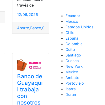
través de
12/06/2026
Ecuador
a
,
Bancarios
,
Banco
,
Bancomer
,
bancos
,
Clave
,
Claves
,
Consulta
México
Estados Unidos
Ahorro
,
Banco
,
Colombia
,
Saldo
,
Virtual
ore
,
Saldo
Chile
España
Colombia
cuador
,
Garantes
,
Herramientas Ecuador
,
Préstamo
,
Requisito
Quito
Santiago
Cuenca
New York
México
Banco de
Ambato
Guayaqui
Portoviejo
l trabaja
Ibarra
Durán
con
nosotros