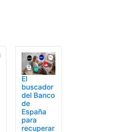
ema
,
Tarjeta
,
Transporte
,
Visa
El
buscador
del Banco
de
España
para
recuperar