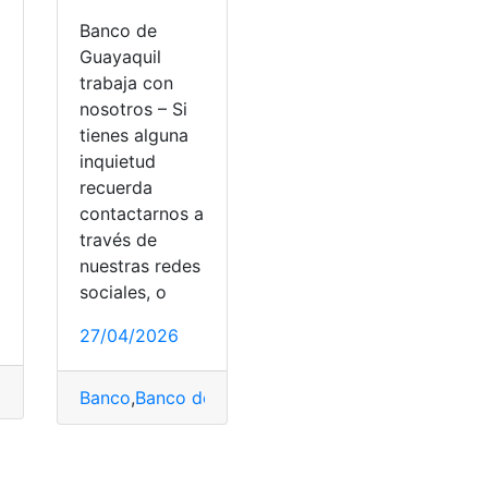
Banco de
Guayaquil
trabaja con
nosotros – Si
tienes alguna
inquietud
recuerda
contactarnos a
través de
nuestras redes
sociales, o
27/04/2026
Claves
,
cuenta
,
Euro
,
Expertos
,
ni
,
pagar
Banco
,
Banco de Guayaquil
,
Reclutamiento
,
Trabaja
edes
,
WiFi