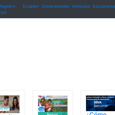
Registro
Ecuador
Universidades
Vehículos
Educarecu
ivil
¿Cómo