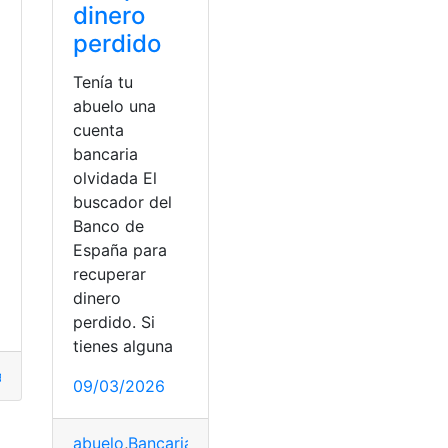
dinero
perdido
Tenía tu
abuelo una
cuenta
bancaria
olvidada El
buscador del
Banco de
España para
recuperar
ine
,
Consultas
,
Consultas Online
,
Saldo
dinero
n
perdido. Si
tienes alguna
ador
,
Consultas
,
Ecuador
,
Herramientas Ecuador
09/03/2026
abuelo
,
Bancaria
,
Banco
,
Buscador
,
cuenta
,
Dinero
,
E