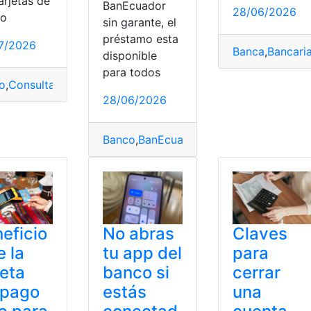
arjetas de
BanEcuador
28/06/2026
to
sin garante, el
préstamo esta
7/2026
Banca
,
Bancari
disponible
para todos
o
,
Consulta
,
Consulta online
,
Consultas
,
México
,
Pagos
,
Pagost
28/06/2026
ito
,
Círculo de Crédito
,
Crédito
,
Simulador
Banco
,
BanEcuador
,
Consultas
,
Crédito
,
E
eficio
No abras
Claves
e la
tu app del
para
jeta
banco si
cerrar
epago
estás
una