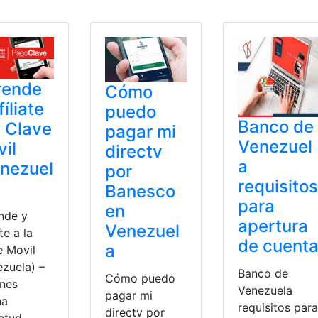
rende
Cómo
fíliate
puedo
Banco de
a Clave
pagar mi
Venezuel
il
directv
a
nezuel
por
requisitos
Banesco
para
en
nde y
apertura
Venezuel
ate a la
de cuent
a
e Movil
ezuela) –
Banco de
Cómo puedo
enes
Venezuela
pagar mi
na
requisitos para
directv por
ietud