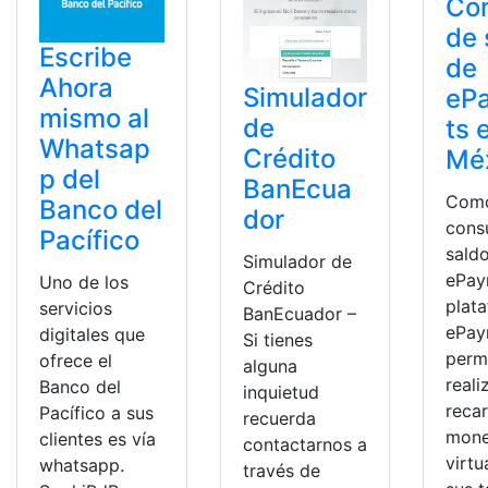
Con
de 
Escribe
de
Ahora
Simulador
eP
mismo al
de
ts 
Whatsap
Crédito
Mé
p del
BanEcua
Com
Banco del
dor
cons
Pacífico
sald
Simulador de
ePay
Uno de los
Crédito
plat
servicios
BanEcuador –
ePay
digitales que
Si tienes
perm
ofrece el
alguna
reali
Banco del
inquietud
reca
Pacífico a sus
recuerda
mon
clientes es vía
contactarnos a
virtu
whatsapp.
través de