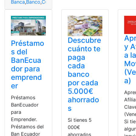
Banca
,
Banco
,
Cuál
,
número
,
Pacífico
,
Telefónica
Ap
Descubre
Préstamo
y A
cuánto te
s del
a l
paga
BanEcua
Mov
cada
dor para
(Ve
banco
emprend
a)
por cada
er
5.000€
Apre
Préstamos
ahorrado
Afíli
BanEcuador
Clav
s
para
(Ven
Emprender.
Si tienes 5
Si ti
Préstamos del
000€
algu
Ban Ecuador
ahorrados
inqu