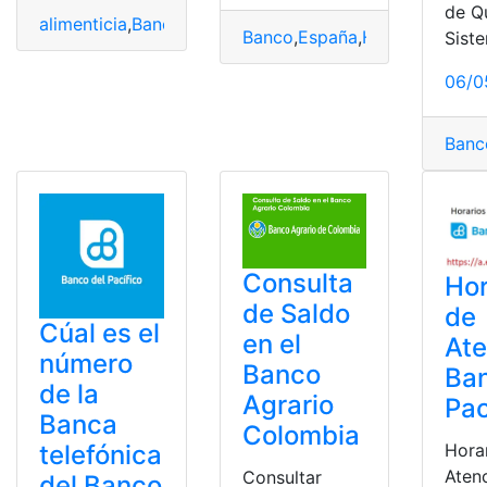
de Qu
alimenticia
,
Banco
,
Internet
,
Pacífico
,
pagar
,
pensión
,
SUP
Banco
,
España
,
Hacienda
,
Justi
Sist
06/0
Banc
Consulta
Hor
de Saldo
de
Cúal es el
en el
Ate
número
Banco
Ban
de la
Agrario
Pac
Banca
Colombia
telefónica
Hora
Aten
Consultar
del Banco