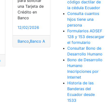
para solicitar
código dactilar de
una Tarjeta de
la cédula Ecuador
Crédito en
Consulta cuantos
Banco
hijos tiene una
persona
12/02/2026
Formularios ADSEF
128 y 153 descargar
Banco
,
Banco Azteca
,
Banco Bicentenario
,
Banco Bo
el formulario
Consultar Bono de
Desarrollo Humano
Bono de Desarrollo
r
,
cuenta
,
Saldo
,
Venezuela
a
Humano
Inscripciones por
Internet
Historia de las
Banderas del
Ecuador desde
1533