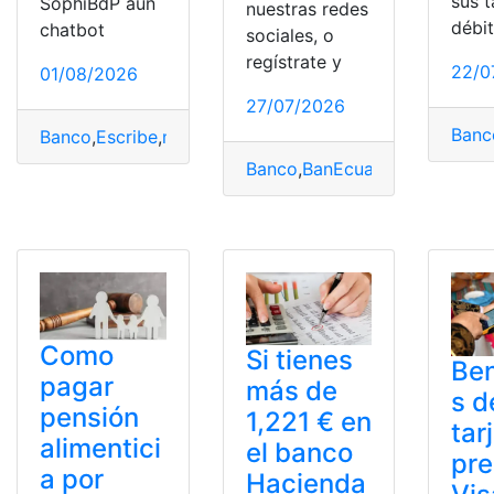
sus t
SophiBdP aun
nuestras redes
débi
chatbot
sociales, o
regístrate y
22/0
01/08/2026
27/07/2026
Banc
Banco
,
Escribe
,
mismo
,
Pacífico
,
SophiBdP
,
Whatsapp
Banco
,
BanEcuador
,
Buró Créd
Como
Si tienes
Ben
pagar
más de
s d
pensión
1,221 € en
tar
alimentici
el banco
pr
a por
Hacienda