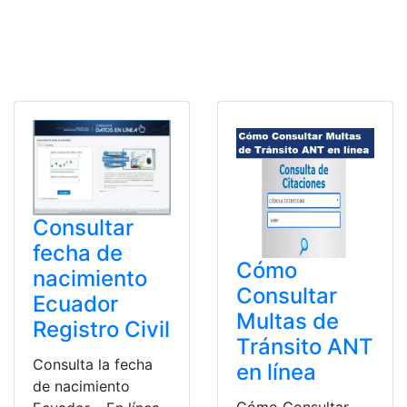
Consultar
fecha de
Cómo
nacimiento
Consultar
Ecuador
Multas de
Registro Civil
Tránsito ANT
Consulta la fecha
en línea
de nacimiento