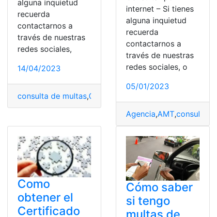
alguna inquietud
internet – Si tienes
recuerda
alguna inquietud
contactarnos a
recuerda
través de nuestras
contactarnos a
redes sociales,
través de nuestras
redes sociales, o
14/04/2023
05/01/2023
consulta de multas
,
Consultar Multas de Tránsito
,
Ecua
Agencia
,
AMT
,
consulta d
Como
Cómo saber
obtener el
si tengo
Certificado
multas de