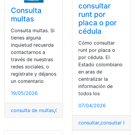
consultar
Consulta
runt por
multas
placa o por
cédula
Consulta multas. Si
tienes alguna
Cómo consultar
inquietud recuerda
runt por placa o
contactarnos a
por cédula. El
través de nuestras
Estado colombiano
redes sociales, o
en aras de
regístrate y déjanos
centralizar la
un comentario
información de
19/05/2026
todos los
07/04/2026
consulta de multas
,
Consultar Multas de Tránsito
,
Ecua
consultar
,
consultar bono