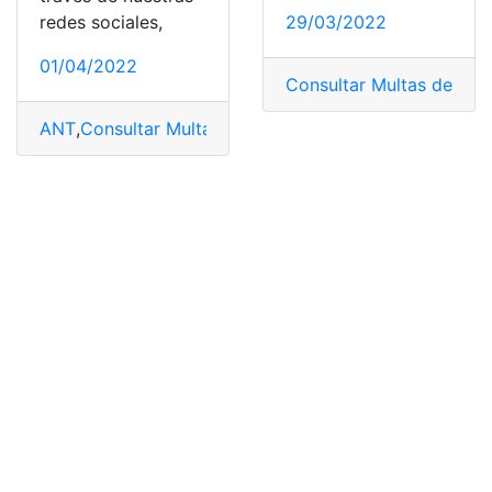
redes sociales,
29/03/2022
01/04/2022
Consultar Multas de Trán
ANT
,
Consultar Multas de Tránsito
,
Multas
,
multas anula