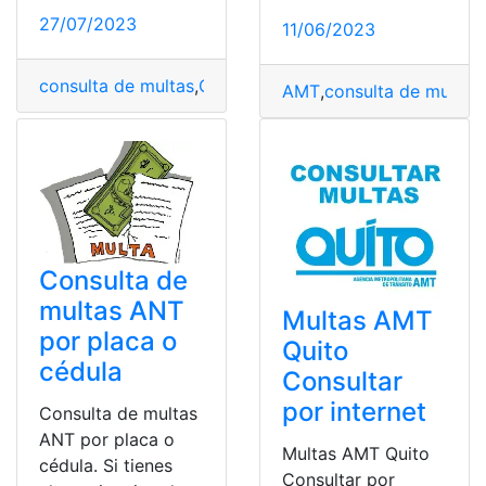
27/07/2023
11/06/2023
consulta de multas
,
Consultar Multas de Tránsito
,
Loja
,
AMT
,
consulta de multas
,
Consulta de
multas ANT
Multas AMT
por placa o
Quito
cédula
Consultar
por internet
Consulta de multas
ANT por placa o
Multas AMT Quito
cédula. Si tienes
Consultar por