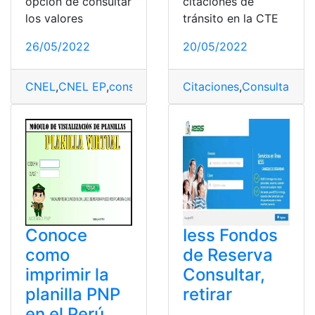
opción de consultar
citaciones de
los valores
tránsito en la CTE
26/05/2022
20/05/2022
CNEL
,
CNEL EP
,
consultar
,
consultar bono
,
consultar co
Citaciones
,
Consultar Mul
Conoce
Iess Fondos
como
de Reserva
imprimir la
Consultar,
planilla PNP
retirar
en el Perú