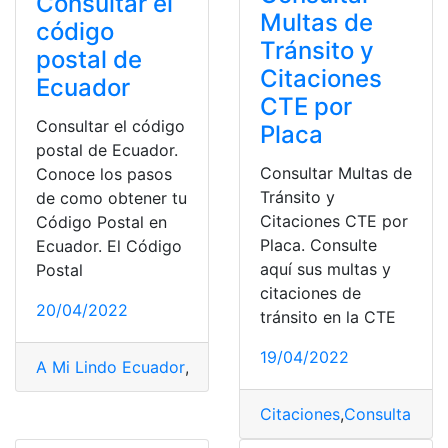
Consultar el
Multas de
código
Tránsito y
postal de
Citaciones
Ecuador
CTE por
Consultar el código
Placa
postal de Ecuador.
Consultar Multas de
Conoce los pasos
Tránsito y
de como obtener tu
Citaciones CTE por
Código Postal en
Placa. Consulte
Ecuador. El Código
aquí sus multas y
Postal
citaciones de
20/04/2022
tránsito en la CTE
19/04/2022
A Mi Lindo Ecuador
,
caja de herramientas
,
consultar
,
co
Citaciones
,
Consultar Mul