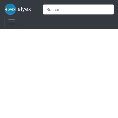
elyex