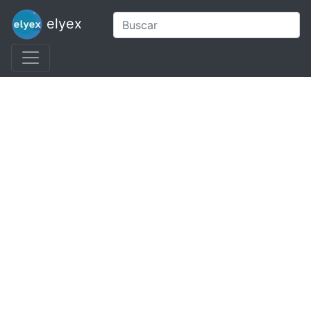
elyex