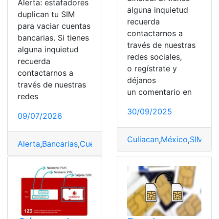
Alerta: estafadores
alguna inquietud
duplican tu SIM
recuerda
para vaciar cuentas
contactarnos a
bancarias. Si tienes
través de nuestras
alguna inquietud
redes sociales,
recuerda
o regístrate y
contactarnos a
déjanos
través de nuestras
un comentario en
redes
30/09/2025
09/07/2026
Culiacan
,
México
,
SIM
,
Sin
Alerta
,
Bancarias
,
Cuentas
,
duplican
,
estafadores
,
SIM