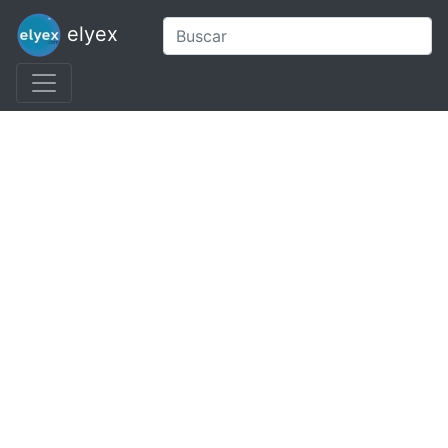
elyex