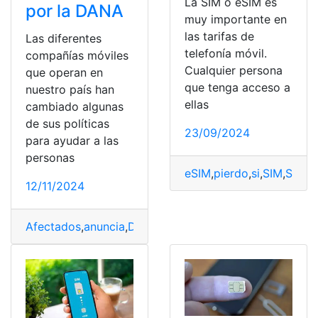
La SIM o eSIM es
por la DANA
muy importante en
las tarifas de
Las diferentes
telefonía móvil.
compañías móviles
Cualquier persona
que operan en
que tenga acceso a
nuestro país han
ellas
cambiado algunas
de sus políticas
23/09/2024
para ayudar a las
personas
eSIM
,
pierdo
,
si
,
SIM
,
Simy
12/11/2024
Afectados
,
anuncia
,
Dana
,
Duplicados
,
España
,
Gratis
,
Mov