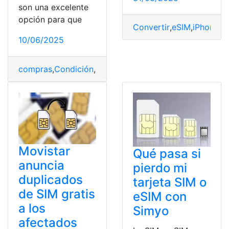
son una excelente
opción para que
Convertir
,
eSIM
,
iPhone
,
S
10/06/2025
compras
,
Condición
,
operadora
,
Operadoras
,
Prepago
,
S
Movistar
Qué pasa si
anuncia
pierdo mi
duplicados
tarjeta SIM o
de SIM gratis
eSIM con
a los
Simyo
afectados