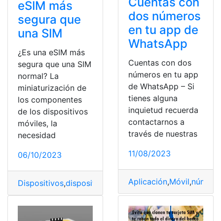
Cuentas con
eSIM más
dos números
segura que
en tu app de
una SIM
WhatsApp
¿Es una eSIM más
Cuentas con dos
segura que una SIM
números en tu app
normal? La
de WhatsApp – Si
miniaturización de
tienes alguna
los componentes
inquietud recuerda
de los dispositivos
contactarnos a
móviles, la
través de nuestras
necesidad
11/08/2023
06/10/2023
Aplicación
,
Móvil
,
número
Dispositivos
,
dispositivos móviles
,
eSIM
,
Seguridad
,
SIM
,