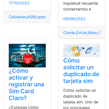
17/10/2022
inquietud recuerda
contactarnos a
Celulares
,
eSIM
,
operadora
,
Operadoras
,
Operadoras tele
09/06/2022
Clonar
,
Evitar
,
Robo
,
SIM
,
T
Cómo
solicitar un
¿Cómo
duplicado de
activar y
tarjeta sim
registrar una
Sim Card
Cómo solicitar un
duplicado de
Claro?
tarjeta sim. Uno de
¿Conoces cómo
los principales