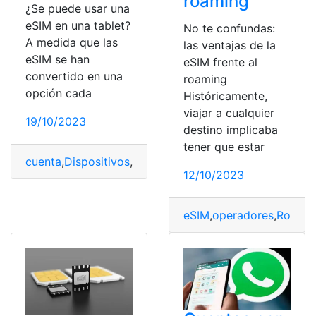
roaming
¿Se puede usar una
eSIM en una tablet?
No te confundas:
A medida que las
las ventajas de la
eSIM se han
eSIM frente al
convertido en una
roaming
opción cada
Históricamente,
viajar a cualquier
19/10/2023
destino implicaba
tener que estar
cuenta
,
Dispositivos
,
eSIM
,
SIM
,
Tablets
,
tecnologia
,
Virtua
12/10/2023
eSIM
,
operadores
,
Roami