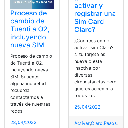
activar y
Proceso de
registrar una
cambio de
Sim Card
Tuenti a O2,
Claro?
incluyendo
¿Conoces cómo
nueva SIM
activar sim Claro?,
si tu tarjeta es
Proceso de cambio
nueva o está
de Tuenti a O2,
inactiva por
incluyendo nueva
diversas
SIM. Si tienes
circunstancias pero
alguna inquietud
quieres acceder a
recuerda
todos los
contactarnos a
través de nuestras
25/04/2022
redes
28/04/2022
Activar
,
Claro
,
Pasos
,
Proc