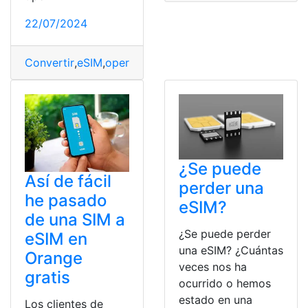
22/07/2024
Convertir
,
eSIM
,
operadora
,
SIM
,
Tarjeta
¿Se puede
Así de fácil
perder una
he pasado
eSIM?
de una SIM a
¿Se puede perder
eSIM en
una eSIM? ¿Cuántas
Orange
veces nos ha
gratis
ocurrido o hemos
estado en una
Los clientes de