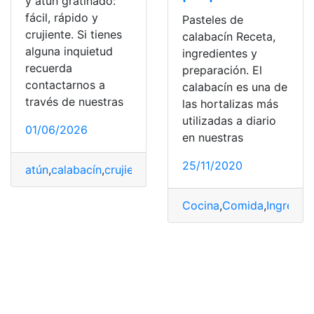
y atún gratinado:
fácil, rápido y
Pasteles de
crujiente. Si tienes
calabacín Receta,
alguna inquietud
ingredientes y
recuerda
preparación. El
contactarnos a
calabacín es una de
través de nuestras
las hortalizas más
utilizadas a diario
01/06/2026
en nuestras
25/11/2020
atún
,
calabacín
,
crujiente
,
Fácil
,
gratinado
,
Pastel
,
Rápido
Cocina
,
Comida
,
Ingredie