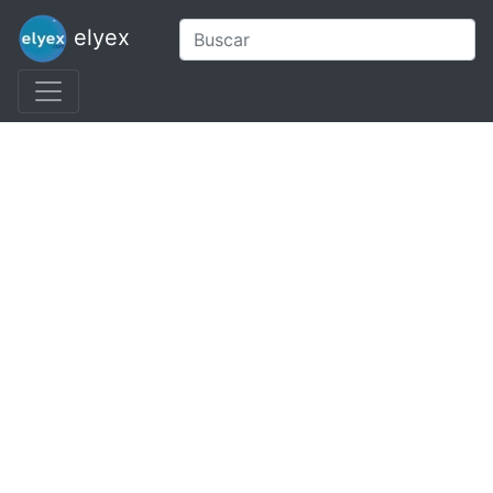
elyex