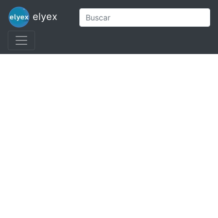
elyex