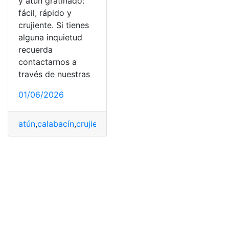
y atún gratinado:
fácil, rápido y
crujiente. Si tienes
alguna inquietud
recuerda
contactarnos a
través de nuestras
01/06/2026
atún
,
calabacín
,
crujiente
,
Fácil
,
gratinado
,
Pastel
,
Rápido