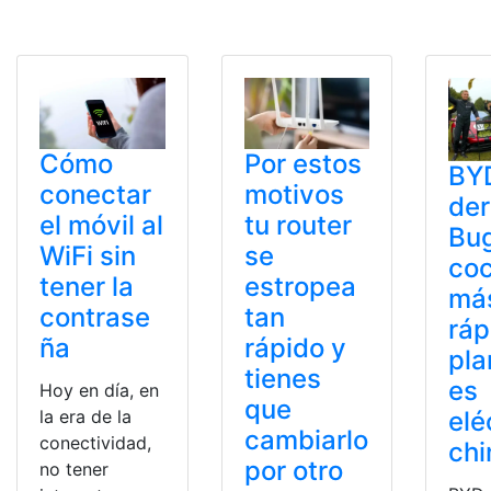
Cómo
Por estos
BY
conectar
motivos
der
el móvil al
tu router
Bug
WiFi sin
se
co
tener la
estropea
má
contrase
tan
ráp
ña
rápido y
pla
tienes
es
Hoy en día, en
que
la era de la
elé
cambiarlo
conectividad,
chi
por otro
no tener