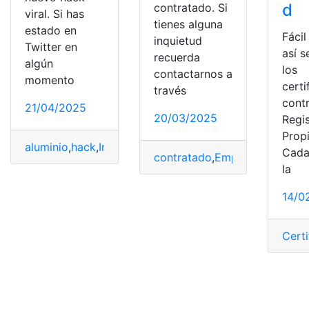
d
contratado. Si
viral. Si has
tienes alguna
estado en
Fácil
inquietud
Twitter en
así 
recuerda
algún
los
contactarnos a
momento
certi
través
contr
21/04/2025
20/03/2025
Regis
Prop
aluminio
,
hack
,
Internet
,
Nuevo
,
Papel
,
Rápido
,
Rodear
,
Rou
Cada
contratado
,
Empleo
,
Rápido
,
re
la
14/0
Cert