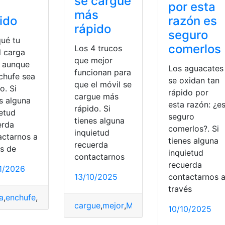
se cargue
a
por esta
más
ido
razón es
rápido
seguro
qué tu
comerlos
Los 4 trucos
l carga
que mejor
o aunque
Los aguacates
funcionan para
nchufe sea
se oxidan tan
que el móvil se
o. Si
rápido por
cargue más
s alguna
esta razón: ¿e
rápido. Si
ietud
seguro
tienes alguna
erda
comerlos?. Si
inquietud
actarnos a
tienes alguna
recuerda
és de
inquietud
contactarnos
recuerda
1/2026
contactarnos 
13/10/2025
través
a
pido
,
enchufe
,
Lento
,
Móvil
,
Rápido
cargue
,
mejor
,
Móvil
,
Trucos
10/10/2025