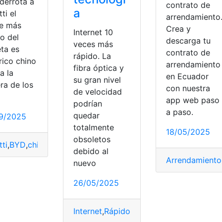
derrota a
contrato de
a
ti el
arrendamiento
e más
Crea y
Internet 10
o del
descarga tu
veces más
eta es
contrato de
rápido. La
rico chino
arrendamiento
fibra óptica y
a la
en Ecuador
su gran nivel
ra de los
con nuestra
de velocidad
app web paso
podrían
a paso.
quedar
9/2025
totalmente
18/05/2025
obsoletos
ti
,
BYD
,
chino
,
coche
,
Eléctrico
,
Planeta
,
Rápido
debido al
ápido
,
Router
,
tienes
Arrendamiento
nuevo
26/05/2025
Internet
,
Rápido
,
Realidad
,
Tecnología
,
usa