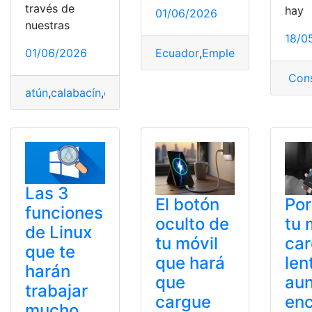
través de
hay
01/06/2026
nuestras
18/0
Ecuador
,
Empleo
,
Encontrar
,
Mu
01/06/2026
Cons
atún
,
calabacín
,
crujiente
,
Fácil
,
gratinado
,
Pastel
,
Rápido
Las 3
El botón
Por
funciones
oculto de
tu 
de Linux
tu móvil
ca
que te
que hará
len
harán
que
aun
trabajar
cargue
en
mucho