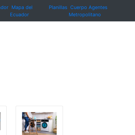
ador
Mapa del
Planillas
Cuerpo Agentes
Ecuador
Metropolitano