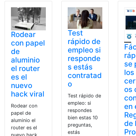
Test
Rodear
rápido de
con papel
Fác
empleo si
de
ráp
responde
aluminio
se
s estás
el router
los
contratad
es el
cer
o
nuevo
os 
hack viral
Test rápido de
con
empleo: si
en 
Rodear con
respondes
papel de
Reg
bien estas 10
aluminio el
de 
preguntas,
router es el
Pro
estás
nuevo hack