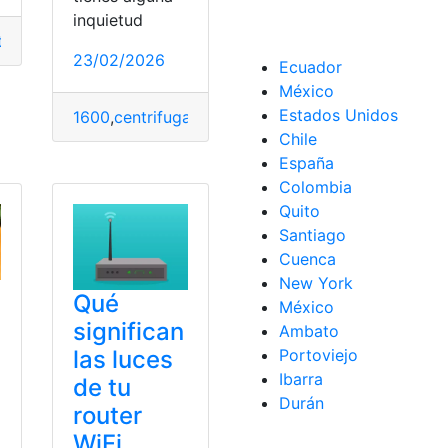
inquietud
thernet
,
Rápido
,
Rendir
,
Smart
,
TV
23/02/2026
Ecuador
México
Estados Unidos
1600
,
centrifugar
,
lavadoras
,
Merece
,
Rápido
,
RPM
Chile
ogresa
,
Rápido
España
Colombia
Quito
Santiago
Cuenca
New York
Qué
México
significan
Ambato
las luces
Portoviejo
Ibarra
de tu
Durán
router
WiFi