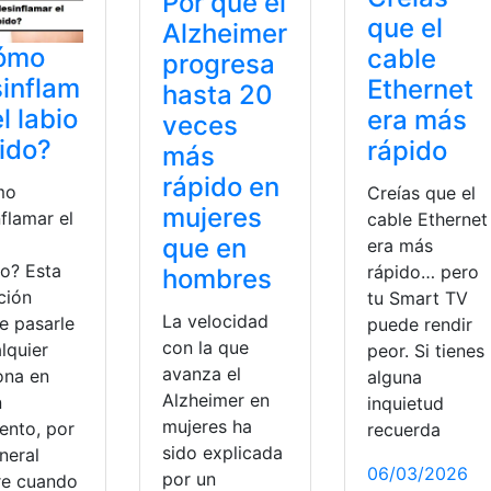
Por qué el
que el
Alzheimer
ómo
cable
progresa
inflam
Ethernet
hasta 20
el labio
era más
veces
ido?
rápido
más
rápido en
mo
Creías que el
mujeres
flamar el
cable Ethernet
que en
era más
do? Esta
rápido… pero
hombres
ción
tu Smart TV
La velocidad
e pasarle
puede rendir
con la que
lquier
peor. Si tienes
avanza el
ona en
alguna
Alzheimer en
n
inquietud
mujeres ha
nto, por
recuerda
sido explicada
neral
06/03/2026
por un
re cuando