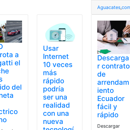
Aguacates
,
com
D
Usar
rota a
Internet
Descarga
atti el
10 veces
r contrato
che
más
de
s
rápido
arrendam
ido del
podría
iento
neta
ser una
Ecuador
realidad
fácil y
ctrico
con una
rápido
no
nueva
Descargar
tecnologí