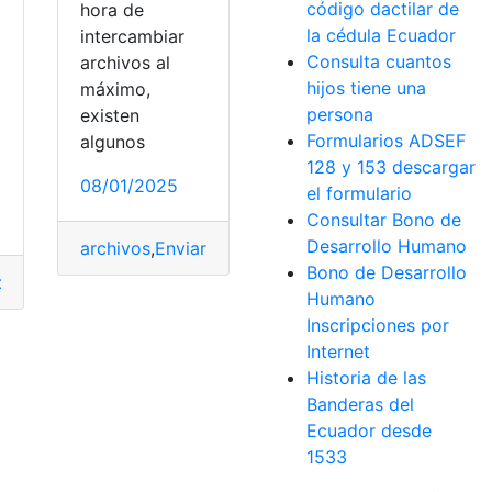
código dactilar de
hora de
la cédula Ecuador
intercambiar
Consulta cuantos
archivos al
hijos tiene una
máximo,
persona
existen
Formularios ADSEF
algunos
128 y 153 descargar
08/01/2025
el formulario
Consultar Bono de
Desarrollo Humano
archivos
,
Enviar
,
Rápido
,
Windows
Bono de Desarrollo
dito
,
Móvil
,
Obtener
,
Rápido
ido
Humano
Inscripciones por
Internet
stro
Historia de las
Banderas del
Ecuador desde
1533