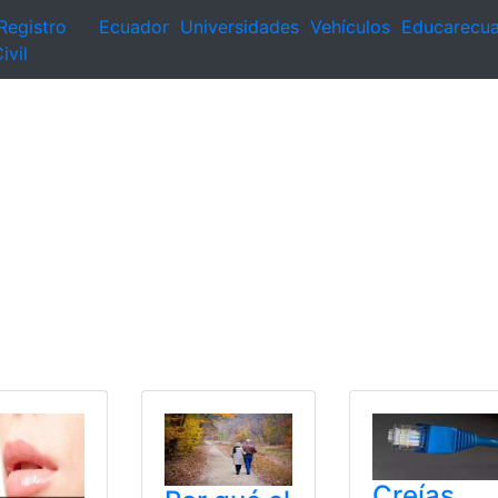
Registro
Ecuador
Universidades
Vehículos
Educarecu
ivil
Creías