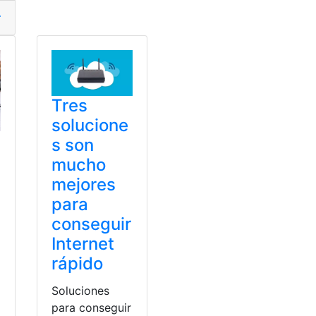
erlos
,
oxidan
,
Rápido
,
Razón
,
Seguro
Tres
solucione
s son
mucho
mejores
para
conseguir
Internet
rápido
Soluciones
para conseguir