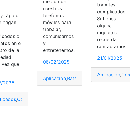
medida de
trámites
nuestros
complicados.
teléfonos
 y rápido
Si tienes
móviles para
se pagan
alguna
trabajar,
inquietud
comunicarnos
ficados o
recuerda
y
atos en el
contactarnos
entretenernos.
tro de la
iedad.
21/01/2025
06/02/2025
ter
,
Verdad
,
Viral
 vez que
spondes
,
Test
Aplicación
,
Cré
Aplicación
,
Batería
,
Celular
,
Descarga
,
Ráp
2/2025
ificados
,
Contratos
,
Fácil
,
pagan
,
Propiedad
,
Quito
,
Rápido
,
Regi