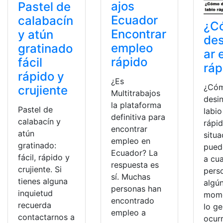
ajos
Pastel de
Ecuador
calabacín
¿C
Encontrar
y atún
des
empleo
gratinado
ar 
rápido
fácil
ráp
rápido y
¿Es
¿Có
crujiente
Multitrabajos
desin
la plataforma
Pastel de
labio
definitiva para
calabacín y
rápi
encontrar
atún
situa
empleo en
gratinado:
pued
Ecuador? La
fácil, rápido y
a cua
respuesta es
crujiente. Si
pers
sí. Muchas
tienes alguna
algú
personas han
inquietud
mome
encontrado
recuerda
lo ge
empleo a
contactarnos a
ocur