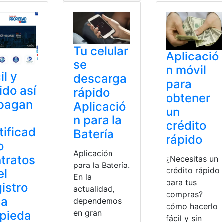
Tu celular
Aplicació
se
n móvil
il y
descarga
para
ido así
rápido
obtener
 pagan
Aplicació
un
n para la
crédito
tificad
Batería
rápido
o
Aplicación
tratos
¿Necesitas un
para la Batería.
crédito rápido
el
En la
para tus
istro
actualidad,
compras?
la
dependemos
cómo hacerlo
en gran
pieda
fácil y sin