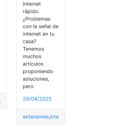
Internet
.
rápido.
¿Problemas
con la señal de
internet en tu
casa?
Tenemos
muchos
artículos
proponiendo
soluciones,
pero
29/04/2025
,
Contrato
,
Descargar
,
Ecuador
,
Fácil
,
Rápido
extensores
,
Internet
,
Mejores
,
Rápido
,
Soluciones
,
Wi
r