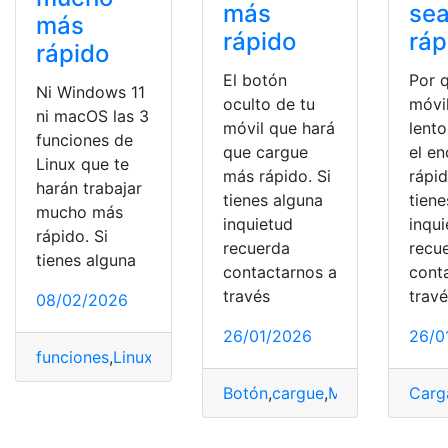
más
se
más
rápido
ráp
rápido
El botón
Por 
Ni Windows 11
oculto de tu
móvi
ni macOS las 3
móvil que hará
lent
funciones de
que cargue
el e
Linux que te
más rápido. Si
rápid
harán trabajar
tienes alguna
tiene
mucho más
inquietud
inqu
rápido. Si
recuerda
recu
tienes alguna
contactarnos a
cont
través
trav
08/02/2026
26/01/2026
26/0
funciones
,
Linux
,
MacOs
,
Rápido
,
trabajar
,
Windows
Botón
,
cargue
,
Móvil
,
oculto
Carg
,
Rá