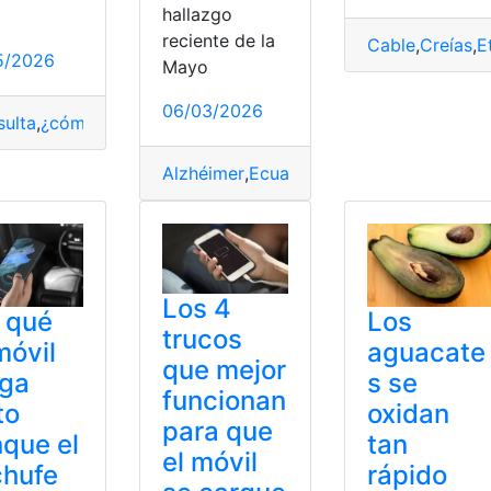
hallazgo
reciente de la
Cable
,
Creías
,
E
5/2026
Mayo
ltitrabajos
,
Rápido
06/03/2026
ulta
,
¿cómo lo hago?
,
desinflamar
Alzhéimer
,
Ecuador
,
Hombres
,
Mujeres
,
pr
Los 4
 qué
Los
trucos
móvil
aguacate
que mejor
rga
s se
funcionan
to
oxidan
para que
que el
tan
el móvil
chufe
rápido