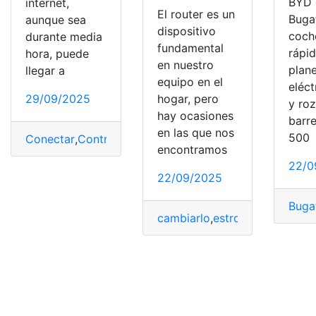
BYD 
internet,
El router es un
Bugat
aunque sea
dispositivo
coch
durante media
fundamental
rápid
hora, puede
en nuestro
plan
llegar a
equipo en el
eléct
29/09/2025
hogar, pero
y roz
hay ocasiones
barre
en las que nos
500
Conectar
,
Contraseña
,
Fácil
,
Móvil
,
Rápido
,
WiFi
encontramos
22/0
22/09/2025
Bugat
cambiarlo
,
estropea
,
Motivos
,
R