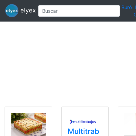
Buró
elyex
C
Multitrab