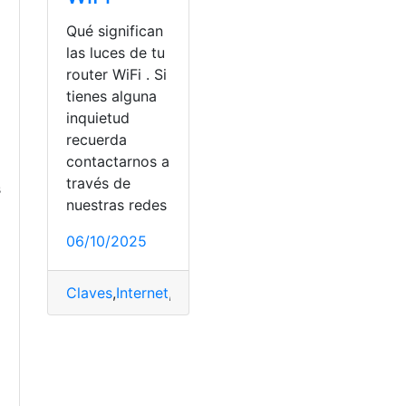
Qué significan
las luces de tu
router WiFi . Si
tienes alguna
inquietud
recuerda
contactarnos a
través de
s
nuestras redes
06/10/2025
Claves
,
Internet
,
luces
,
Rápido
,
Router
,
WiFi
a