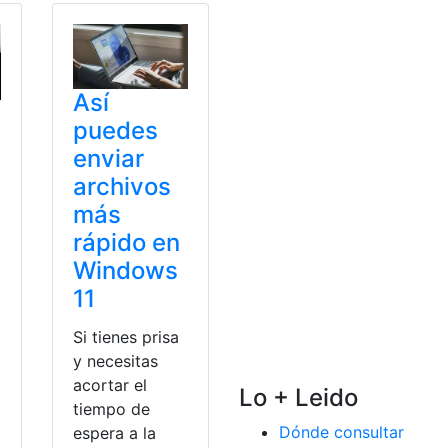
Así
puedes
enviar
archivos
más
rápido en
Windows
11
Si tienes prisa
y necesitas
acortar el
Lo + Leido
tiempo de
Dónde consultar
espera a la