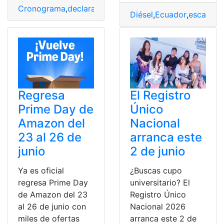
Cronograma
,
declaración
,
Junio
,
Municipal
,
pago
,
Patent
Diésel
,
Ecuador
,
escalada
,
Regresa
El Registro
Prime Day de
Único
Amazon del
Nacional
23 al 26 de
arranca este
junio
2 de junio
Ya es oficial
¿Buscas cupo
regresa Prime Day
universitario? El
de Amazon del 23
Registro Único
al 26 de junio con
Nacional 2026
miles de ofertas
arranca este 2 de