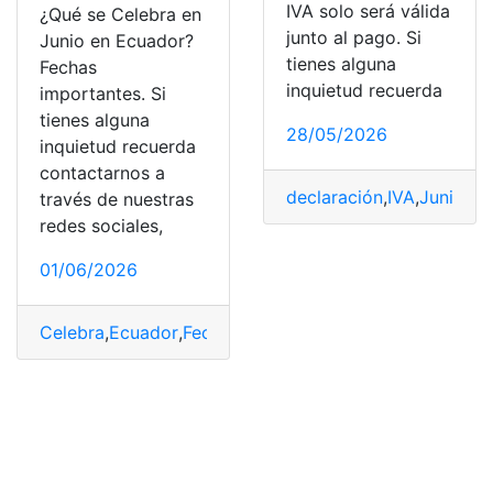
IVA solo será válida
¿Qué se Celebra en
junto al pago. Si
Junio en Ecuador?
tienes alguna
Fechas
inquietud recuerda
importantes. Si
tienes alguna
28/05/2026
inquietud recuerda
contactarnos a
declaración
,
IVA
,
Junio
,
pa
través de nuestras
redes sociales,
01/06/2026
Celebra
,
Ecuador
,
Fechas
,
importantes
,
Junio