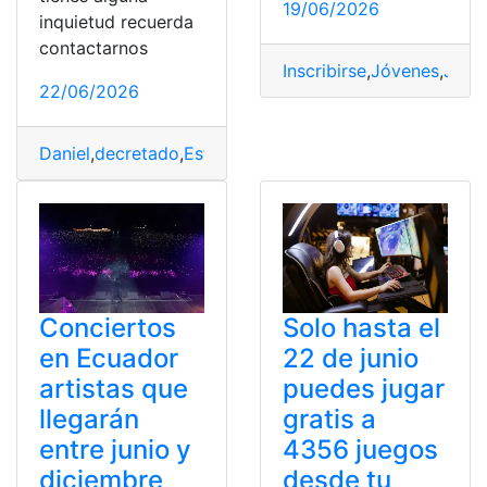
19/06/2026
inquietud recuerda
contactarnos
Inscribirse
,
Jóvenes
,
Jóve
22/06/2026
Daniel
,
decretado
,
Estado
,
Excepción
,
Junio
,
Noboa
Conciertos
Solo hasta el
en Ecuador
22 de junio
artistas que
puedes jugar
llegarán
gratis a
entre junio y
4356 juegos
diciembre
desde tu