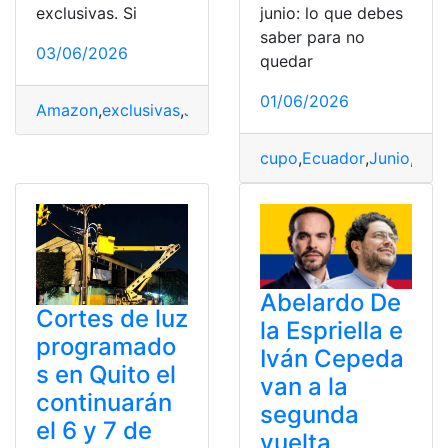
exclusivas. Si
junio: lo que debes
saber para no
03/06/2026
quedar
01/06/2026
Amazon
,
exclusivas
,
Junio
,
Miles
,
Ofertas
,
Oficial
,
Prime
,
R
cupo
,
Ecuador
,
Junio
,
Regi
Abelardo De
Cortes de luz
la Espriella e
programado
Iván Cepeda
s en Quito el
van a la
continuarán
segunda
el 6 y 7 de
vuelta