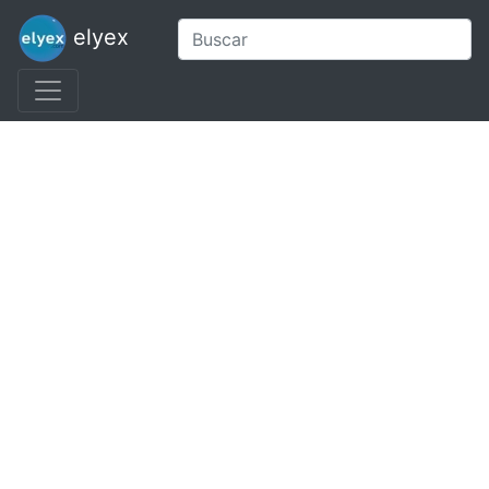
elyex