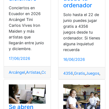
ordenador
Conciertos en
Ecuador en 2026
Solo hasta el 22 de
Arcángel Tini
junio puedes jugar
Carlos Vives Iron
gratis a 4356
Maiden y más
juegos desde tu
artistas que
ordenador. Si tienes
llegarán entre junio
alguna inquietud
y diciembre.
recuerda
17/06/2026
16/06/2026
Arcángel
,
Artistas
,
Conciertos
,
Diciembre
,
Ecuador
,
Junio
4356
,
Gratis
,
Juegos
,
Juga
Se abren