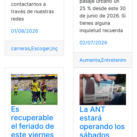
pasaje urbano un
contactarnos a
25 % desde este 30
través de nuestras
de junio de 2026. Si
redes
tienes alguna
inquietud recuerda
01/08/2026
02/07/2026
carreras
,
Escoger
,
Ingresar
,
Inscripciones
,
Junio
,
Proceso
,
Aumenta
,
Entretenimient
Es
La ANT
recuperable
estará
el feriado de
operando los
este viernes
sábados