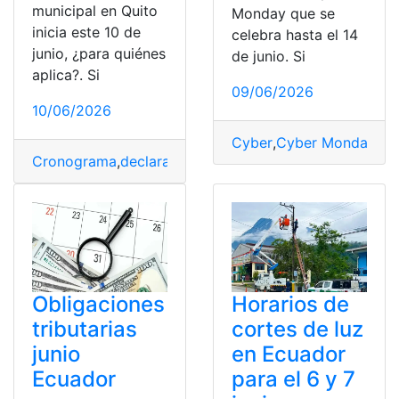
municipal en Quito
Monday que se
inicia este 10 de
celebra hasta el 14
junio, ¿para quiénes
de junio. Si
aplica?. Si
09/06/2026
10/06/2026
Cyber
,
Cyber Monday
,
De
Cronograma
,
declaración
,
inicia
,
Junio
,
Municipal
,
pago
,
P
Obligaciones
Horarios de
tributarias
cortes de luz
junio
en Ecuador
Ecuador
para el 6 y 7