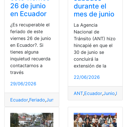
26 de junio
durante el
en Ecuador
mes de junio
¿Es recuperable el
La Agencia
feriado de este
Nacional de
viernes 26 de junio
Tránsito (ANT) hizo
en Ecuador?. Si
hincapié en que el
tienes alguna
30 de junio se
inquietud recuerda
concluirá la
contactarnos a
extensión de la
través
22/06/2026
29/06/2026
ANT
,
Ecuador
,
Junio
,
licen
Ecuador
,
Feriado
,
Junio
,
recuperable
,
Viernes