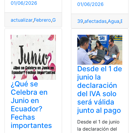
01/06/2026
01/06/2026
actualizar
,
Febrero
,
Gastos
,
Junio
,
personales
,
presentar
,
39
,
afectadas
,
Agua
,
Barri
Desde el 1 de
junio la
¿Qué se
declaración
Celebra en
del IVA solo
Junio en
será válida
Ecuador?
junto al pago
Fechas
Desde el 1 de junio
importantes
la declaración del