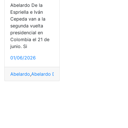
Abelardo De la
Espriella e Iván
Cepeda van a la
segunda vuelta
presidencial en
Colombia el 21 de
junio. Si
01/06/2026
Abelardo
,
Abelardo De la Espriella
,
Cepeda
,
Colombia
,
E