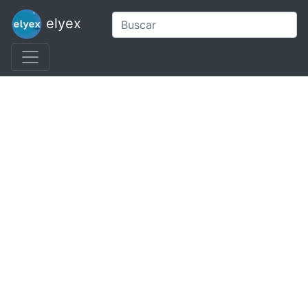
elyex