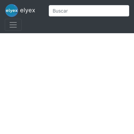
elyex