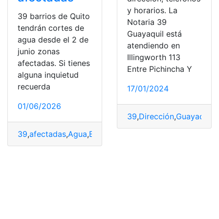
y horarios. La
39 barrios de Quito
Notaria 39
tendrán cortes de
Guayaquil está
agua desde el 2 de
atendiendo en
junio zonas
Illingworth 113
afectadas. Si tienes
Entre Pichincha Y
alguna inquietud
recuerda
17/01/2024
01/06/2026
39
,
Dirección
,
Guayaquil
,
H
39
,
afectadas
,
Agua
,
Barrios
,
cortes de agua
,
Junio
,
Quito
,