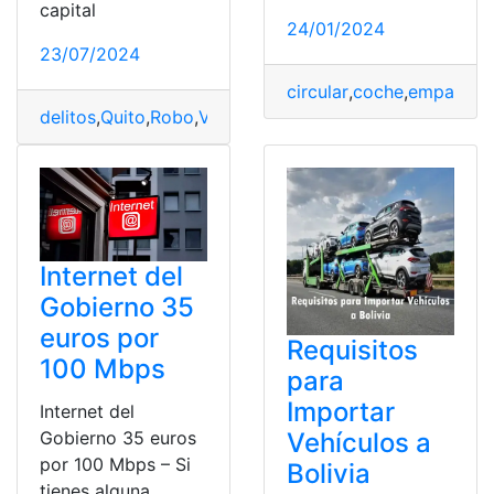
capital
24/01/2024
23/07/2024
circular
,
coche
,
empadron
delitos
,
Quito
,
Robo
,
Vivir
,
Zonas
Internet del
Gobierno 35
euros por
Requisitos
100 Mbps
para
Importar
Internet del
Vehículos a
Gobierno 35 euros
por 100 Mbps – Si
Bolivia
tienes alguna