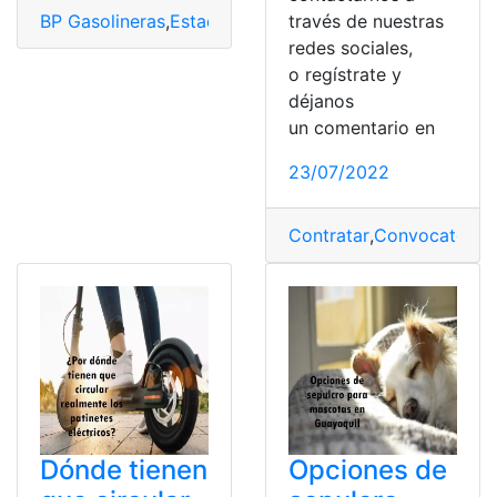
través de nuestras
BP Gasolineras
,
Estaciones
,
Google
,
Google Maps
,
Servi
redes sociales,
o regístrate y
déjanos
un comentario en
23/07/2022
Contratar
,
Convocatoria
,
Dónde tienen
Opciones de