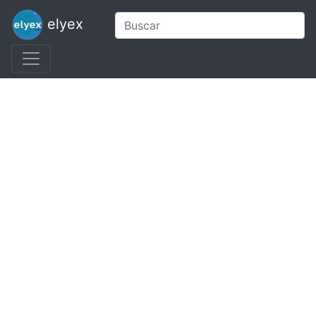
elyex