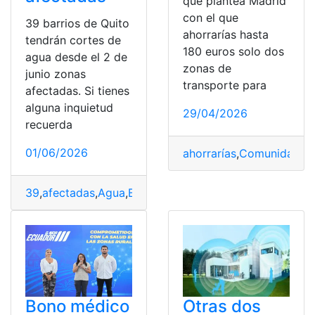
que plantea Madrid
con el que
39 barrios de Quito
ahorrarías hasta
tendrán cortes de
180 euros solo dos
agua desde el 2 de
zonas de
junio zonas
transporte para
afectadas. Si tienes
alguna inquietud
29/04/2026
recuerda
01/06/2026
ahorrarías
,
Comunidad
,
E
39
,
afectadas
,
Agua
,
Barrios
,
cortes de agua
,
Junio
,
Quito
,
Bono médico
Otras dos