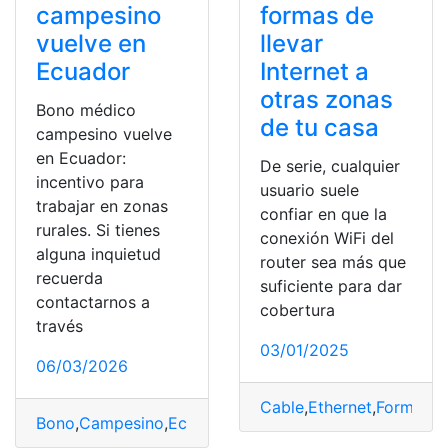
campesino
formas de
vuelve en
llevar
Ecuador
Internet a
otras zonas
Bono médico
de tu casa
campesino vuelve
en Ecuador:
De serie, cualquier
incentivo para
usuario suele
trabajar en zonas
confiar en que la
rurales. Si tienes
conexión WiFi del
alguna inquietud
router sea más que
recuerda
suficiente para dar
contactarnos a
cobertura
través
03/01/2025
06/03/2026
Cable
,
Ethernet
,
Formas
,
I
Bono
,
Campesino
,
Ecuador
,
Incentivo
,
médico
,
Rurales
,
tr