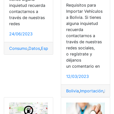
Requisitos para
inquietud recuerda
Importar Vehículos
contactarnos a
a Bolivia. Si tienes
través de nuestras
alguna inquietud
redes
recuerda
24/06/2023
contactarnos a
través de nuestras
redes sociales,
Consumo
,
Datos
,
España
,
Internet
,
Rurales
,
Zonas
o regístrate y
déjanos
un comentario en
12/03/2023
Bolivia
,
Importación
,
Requ