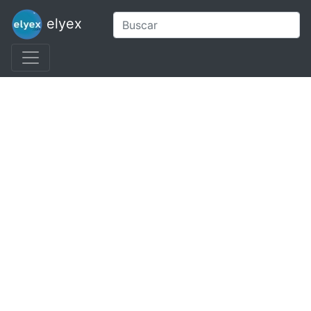
elyex