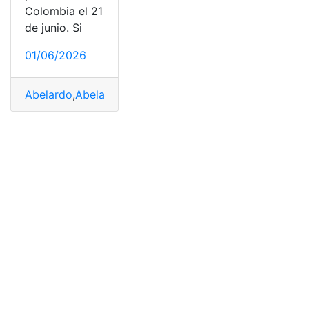
Colombia el 21
de junio. Si
01/06/2026
Abelardo
,
Abelardo De la Espriella
,
Cepeda
,
Colombia
,
E