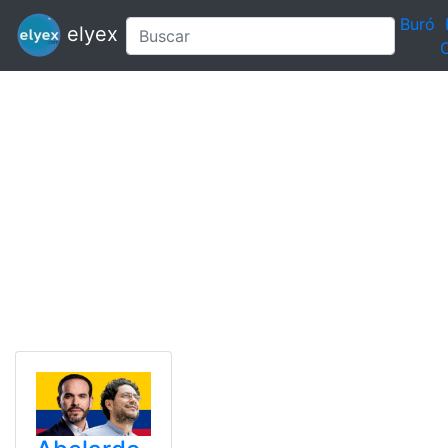
Buró
elyex
C