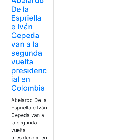
Abelardo
De la
Espriella
e Iván
Cepeda
van a la
segunda
vuelta
presidenc
ial en
Colombia
Abelardo De la
Espriella e Iván
Cepeda van a
la segunda
vuelta
presidencial en