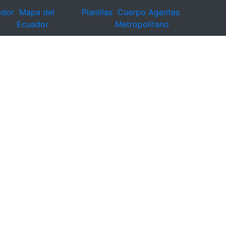
ador
Mapa del
Planillas
Cuerpo Agentes
Ecuador
Metropolitano